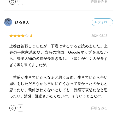
8
詳細をみる
ひろさん
フォロー
4
2024.08.18
上巻は苦戦しましたが、下巻はするすると読めました。上
巻の平家家系図や、当時の地図、Googleマップを見なが
ら。登場人物の名前が長過ぎるし、〈盛〉が付く人が多す
ぎて困り果てましたが。
重盛が生きていたらなぁと思う反面、生きていたら辛い
思いをしただろうから早めに亡くなって良かったのかもと
思ったり。義仲は仕方ないとしても、義経可哀想だなと思
ったり。清盛、謙虚さがたりないぞ、そういうとこだぞ。
6
詳細をみる