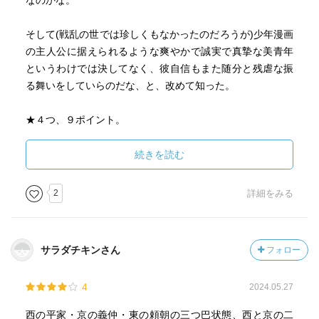
なのかな。
そして(戦乱の世では珍しくもなかったのだろうが)少年漫画
の主人公に据えられるような爽やかで誠実で真摯な美青年
というわけでは決してなく、彼自信もまた随分と残虐な振
る舞いをしていらのだな、と、改めて知った。
★４つ、９ポイント。
2017.11.01.図。
続きを読む
※中学の国語教科書で見た｢那須与一｣のエピソードを物語
の流れの中で読めたのが、嬉しかったり♪
2
詳細をみる
※現代語訳の翻訳作業をしながら｢まるで盗作しているよう
だ｣と感じて自分を責める吉村昭さんの心情が印象的だっ
サラダチキンさん
フォロー
た。(巻末後書きによる)
4
2024.05.27
・・・それにより｢現代語訳の仕事は二度と引き受けまいと
誓った｣とのことだが、なんとも勿体ない。｢吉村訳｣ならば
西の平家・京の義仲・東の頼朝の三つ巴状態、西と京の二