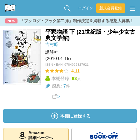
ログイン
新規会員登録
「ブクログ・ブック第二弾」制作決定＆掲載する感想大募集！
NEW
平家物語 下 (21世紀版・少年少女古
典文学館)
吉村昭
講談社
(2010.01.15)
ISBN・EAN:
9784062827621
4.11
本棚登録:
63
人
感想:
7
件
本棚に登録する
Amazon
詳細ページへ