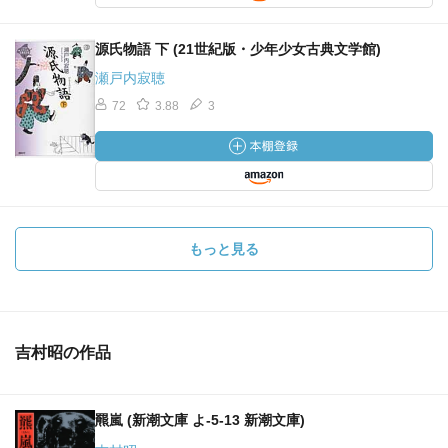
源氏物語 下 (21世紀版・少年少女古典文学館)
瀬戸内寂聴
72
3.88
3
もっと見る
吉村昭の作品
羆嵐 (新潮文庫 よ-5-13 新潮文庫)