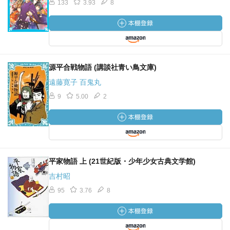
133
3.93
8
源平合戦物語 (講談社青い鳥文庫)
遠藤寛子 百鬼丸
9
5.00
2
平家物語 上 (21世紀版・少年少女古典文学館)
吉村昭
95
3.76
8