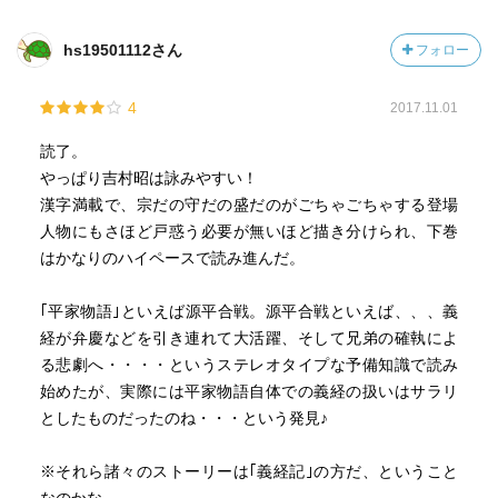
hs19501112さん
フォロー
4
2017.11.01
読了。
やっぱり吉村昭は詠みやすい！
漢字満載で、宗だの守だの盛だのがごちゃごちゃする登場
人物にもさほど戸惑う必要が無いほど描き分けられ、下巻
はかなりのハイペースで読み進んだ。
｢平家物語｣といえば源平合戦。源平合戦といえば、、、義
経が弁慶などを引き連れて大活躍、そして兄弟の確執によ
る悲劇へ・・・・というステレオタイプな予備知識で読み
始めたが、実際には平家物語自体での義経の扱いはサラリ
としたものだったのね・・・という発見♪
※それら諸々のストーリーは｢義経記｣の方だ、ということ