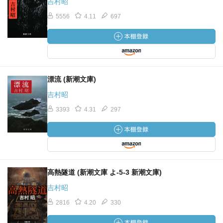
吉村昭
5556
4.11
697
漂流 (新潮文庫)
吉村昭
3393
4.31
297
高熱隧道 (新潮文庫 よ-5-3 新潮文庫)
吉村昭
2816
4.20
330