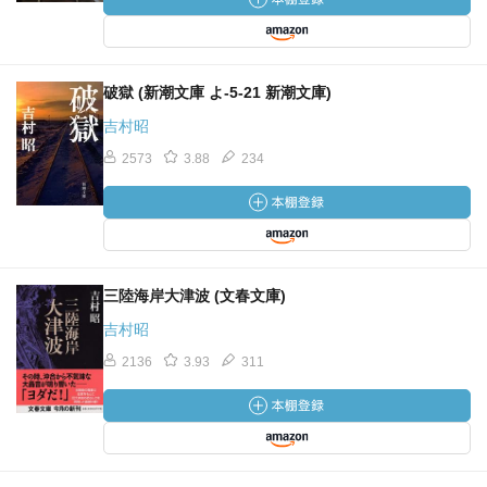
破獄 (新潮文庫 よ-5-21 新潮文庫)
吉村昭
2573
3.88
234
三陸海岸大津波 (文春文庫)
吉村昭
2136
3.93
311