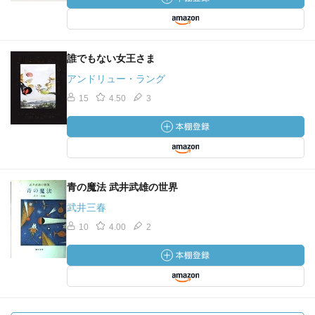
誰でもない女王さま
アンドリュー・ラング
15
4.50
3
青の魔法 武井武雄の世界
武井三春
10
4.00
2