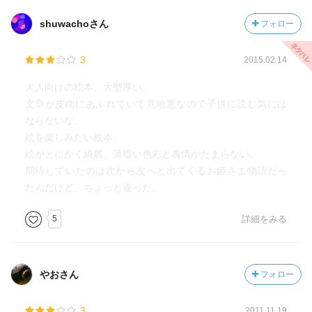
shuwachoさん
フォロー
3
2015.02.14
大人向けの絵本。大型厚い。
文章が皮肉にあふれていて意地悪なので子供に読む気には
ならないな。
絵を楽しみたい絵本。
絵がとにかく綺麗。薄暗い色彩と表情がたまらない。
期待していたのは次から次へと出てくるお姫さま物語だっ
たんだけど、ちょっと違った。
5
詳細をみる
やおさん
フォロー
3
2011.11.19