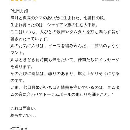
“七日月姫
満月と孤高のクマのあいだに生まれた、七番目の娘。
生まれ育ったのは、シャイアン族の住む大平原。
ここはいつも、人びとの歌声やタムタムを打ち鳴らす音が
響きわたっています。
姫のお気に入りは、ビーズを編み込んだ、工芸品のような
マント。
姫はときどき何時間も煙をたいて、仲間たちにメッセージ
を送ります。
そのたびに両親は、怒りのあまり、燃え上がりそうになる
のです。
いま、七日月姫がいちばん情熱を注いでいるのは、タムタ
ムの音に合わせてトーテムポールのまわりを踊ること。”
これは面白い。
絵もすごいし。
“王子さま