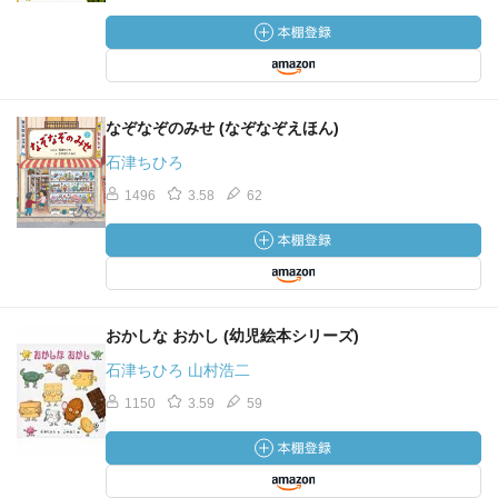
なぞなぞのみせ (なぞなぞえほん)
石津ちひろ
1496
3.58
62
おかしな おかし (幼児絵本シリーズ)
石津ちひろ 山村浩二
1150
3.59
59