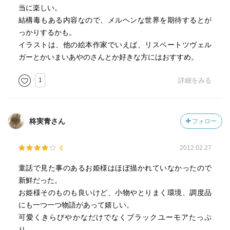
「二人はめでたく結婚し、その後ずっと幸せに暮らしまし
当に楽しい。
た」。
結構毒もある内容なので、メルヘンな世界を期待するとが
不思議なことに、それ以外はなにも語られません。
っかりするかも。
結婚後、王子さまたちはいったいどうなるのでしょうか？”
イラストは、他の絵本作家でいえば、リスベートツヴェル
ガーとかいまいあやのさんとか好きな方にはおすすめ。
1
詳細をみる
柊実青さん
フォロー
4
2012.02.27
童話で見た事のあるお姫様はほぼ描かれていなかったので
新鮮だった。
お姫様そのものも良いけど、小物やとりまく環境、調度品
にも一つ一つ物語があって嬉しい。
可愛くきらびやかなだけでなくブラックユーモアたっぷ
り。