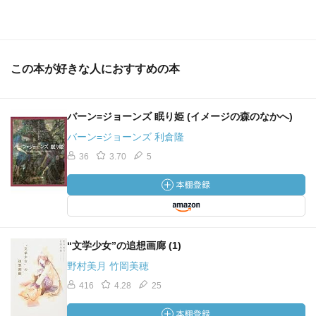
この本が好きな人におすすめの本
バーン=ジョーンズ 眠り姫 (イメージの森のなかへ)
バーン=ジョーンズ 利倉隆
36
3.70
5
“文学少女”の追想画廊 (1)
野村美月 竹岡美穂
416
4.28
25