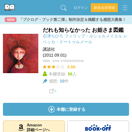
ログイン
新規会員登録
「ブクログ・ブック第二弾」制作決定＆掲載する感想大募集！
NEW
だれも知らなかった お姫さま図鑑
石津ちひろ
フィリップ・ルシェルメイエル
レ
ベッカ・ドートゥルメール
講談社
(2011.09.01)
ISBN・EAN:
9784062830546
3.58
本棚登録:
56
人
感想:
10
件
本棚に登録する
Amazon
詳細ページへ