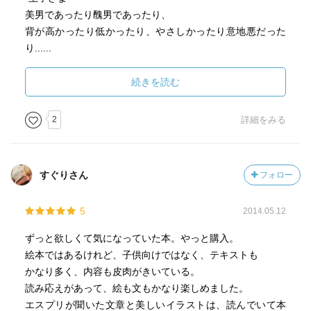
美男であったり醜男であったり、
背が高かったり低かったり、やさしかったり意地悪だった
り......
さまざまなタイプの王子が存在します。
王子の人生というのは、人びとが思うほど平穏なものでは
続きを読む
ありません。
運命の姫を求めて、何年もの間、いくつもの森をさまよわ
2
詳細をみる
なければならないのですから。
姫を目覚めさせるためにキスをしたり、目覚めさせてから
キスをしたりするのですが、
すぐりさん
フォロー
ときにそれは、予期せぬ結果を招きます。
王子のなかには、カエルに姿を変える者もいれば、
5
2014.05.12
ハエやテントウムシ、あるいはキツネなどに変身する者も
いるのです。
ずっと欲しくて気になっていた本。やっと購入。
いずれにしても、おとぎ話のなかでは、
絵本ではあるけれど、子供向けではなく、テキストも
王子が姫と出会ったとたん、
かなり多く、内容も皮肉がきいている。
お話は結末を迎えてしまいます。
読み応えがあって、絵も文もかなり楽しめました。
そしてこんな文章で締めくくられるのです......
エスプリが聞いた文章と美しいイラストは、読んでいて本