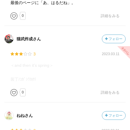
最後のページに「あ、はるだね」。
0
詳細をみる
猫武炸成さん
フォロー
3
2023.03.11
＜and then it's spring＞
装丁/ｺｶﾞｼﾜｶｵﾘ
0
詳細をみる
ねねさん
フォロー