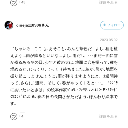
43
詳細をみる
cinejazz0906さん
フォロー
2023.05.02
〝ちゃいろ...ここも､あそこも､みんな茶色だ...よし､種を植
えよう...雨が降るといいな...よし､雨だ! 〟･･･まだ一面に雪
が残るある冬の日､少年と彼の犬は､地面に穴を掘って､種を
埋めると､じっくり､じっくり待ちました｡鳥が､熊が､地面を
掘り起こしませんように｡雨が降りますようにと。1週間待
って､さらに1週間。そして､春がやってくると･･･。『ｸｼﾞﾗ
にあいたいときは』の絵本作家ｼﾞｭﾘ-･ﾌｫﾘｱ-ﾉとｴﾘﾝ･E･ｽﾃｯﾄﾞ
のｺﾝﾋﾞによる､春の日の長閑さがただよう､ほんわり絵本で
す｡
4
詳細をみる