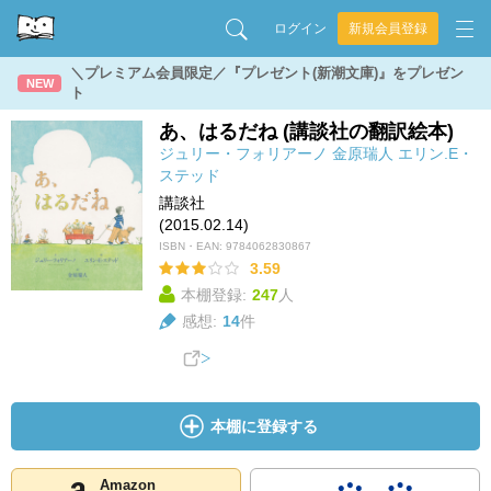
ログイン
新規会員登録
＼プレミアム会員限定／『プレゼント(新潮文庫)』をプレゼン
NEW
ト
あ、はるだね (講談社の翻訳絵本)
ジュリー・フォリアーノ
金原瑞人
エリン.E・
ステッド
講談社
(2015.02.14)
ISBN・EAN:
9784062830867
3.59
本棚登録:
247
人
感想:
14
件
本棚に登録する
Amazon