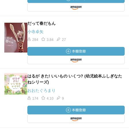
だって春だもん
小寺卓矢
284
3.84
27
はるが きた! いいもの いくつ? (幼児絵本ふしぎなた
ねシリーズ)
おおたぐろまり
174
4.10
9