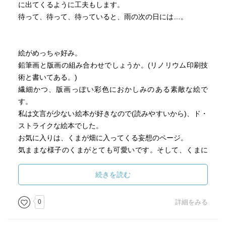
に出てくるように工夫もします。
待って、待って、待っていると、雨の次の日には…。
絵がめっちゃ好み。
鉛筆画と版画の組み合わせでしょうか。(リノリウム印刷技
術と書いてある。)
繊細かつ、版画っぽい彩色におかしみのある素敵な絵で
す。
私は文言が少ない絵本が好きなので(読みやすいから)、ド・
ストライクな絵本でした。
お気に入りは、くまが畑に入ってくる妄想のページ。
気ままな様子のくまがとても可愛いです。そして、くまに
対する注意書きもすこぶる素敵です。
「どしどし あるかないで ください
続きを読む
たねを うえてあります
たねは いっしょうけんめいです」
0
詳細をみる
『どしどし』がおかしくて可愛い。『たねはいっしょうけ
んめい』がいい。