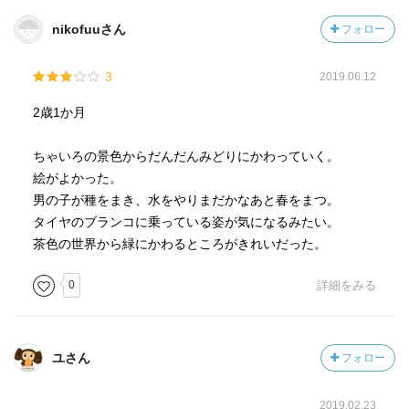
nikofuuさん
フォロー
『はるがきた』で、春が来る前、街は灰色でした。
3
2019.06.12
こちらの作品では、春が来る前は、茶色です。
どうしてかな？と思ったのですが、なるほど街では灰色、
2歳1か月
農村では茶色なのかもしれませんね。
（ちなみに『はるにあえたよ』は黒色で描かれていま
ちゃいろの景色からだんだんみどりにかわっていく。
す。）
絵がよかった。
こちらはすべて光村の1年生の教科書で紹介されているので
男の子が種をまき、水をやりまだかなあと春をまつ。
すが、どの作品にも春と春の前が色の対比で描かれている
タイヤのブランコに乗っている姿が気になるみたい。
のが面白いなぁと思いました。
茶色の世界から緑にかわるところがきれいだった。
春はそれだけ、色味に溢れた季節であるということと、
人々が春を心待ちにしている心象風景でもあるのかなぁと
0
詳細をみる
思いました。
ユさん
フォロー
2019.02.23