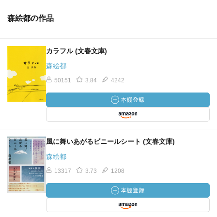
森絵都の作品
カラフル (文春文庫)
森絵都
50151
3.84
4242
風に舞いあがるビニールシート (文春文庫)
森絵都
13317
3.73
1208