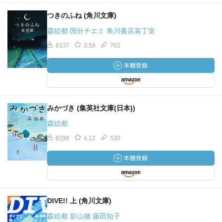
つきのふね (角川文庫)
森絵都 国分チエミ 角川書店装丁室
8337
3.58
762
みかづき (集英社文庫(日本))
森絵都
8298
4.12
530
DIVE!! 上 (角川文庫)
森絵都 影山徹 藤田知子