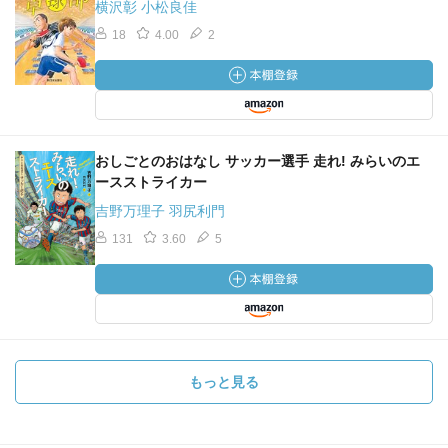
横沢彰 小松良佳
18
4.00
2
おしごとのおはなし サッカー選手 走れ! みらいのエ
ースストライカー
吉野万理子 羽尻利門
131
3.60
5
もっと見る