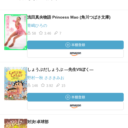
浅田真央物語 Princess Mao (角川つばさ文庫)
青嶋ひろの
58
3.46
7
しょうぶだしょうぶ ―先生VSぼく―
野村一秋 ささきみお
146
3.92
15
対決!卓球部