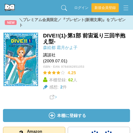
ログイン
新規会員登録
＼プレミアム会員限定／『プレゼント(新潮文庫)』をプレゼン
NEW
ト
DIVE!!(1)-第1部 前宙返り三回半抱
え型-
森絵都
霜月かよ子
講談社
(2009.07.01)
ISBN・EAN:
9784062851053
4.25
本棚登録:
62
人
感想:
2
件
本棚に登録する
Amazon