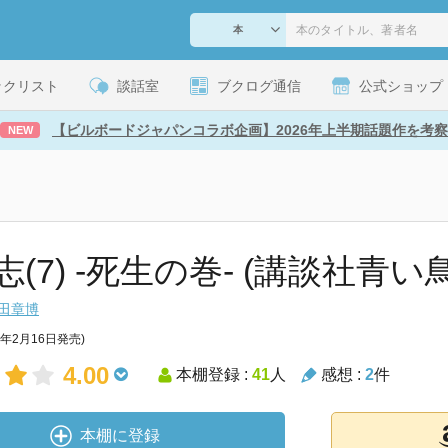
ックリスト
談話室
ブクログ通信
公式ショップ
【ビルボードジャパンコラボ企画】2026年上半期話題作を考察
NEW
(7) -死生の巻- (講談社青い
田章博
0年2月16日発売)
4.00
本棚登録 :
41
人
感想 :
2
件
本棚に登録