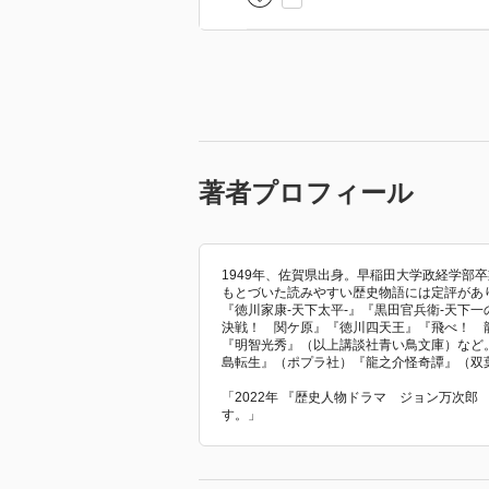
この作家の描く三国志は、読みや
ても重たくないし。
著者プロフィール
1949年、佐賀県出身。早稲田大学政経学部
もとづいた読みやすい歴史物語には定評があり
『徳川家康‐天下太平‐』『黒田官兵衛‐天下
決戦！ 関ケ原』『徳川四天王』『飛べ！ 
『明智光秀』（以上講談社青い鳥文庫）など
島転生』（ポプラ社）『龍之介怪奇譚』（双
「2022年 『歴史人物ドラマ ジョン万次
す。」