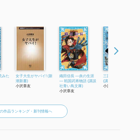
読みた
女子大生がヤバイ! (新
織田信長 ―炎の生涯
三国志(1) ~飛龍の巻~
潮新書)
― 戦国武将物語 (講談
(講談社青い鳥文庫)
小沢章友
社青い鳥文庫)
小沢章友
小沢章友
の作品ランキング・新刊情報へ