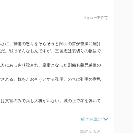
フォロー不許可
いさに、劉備の怒りをそらそうと関羽の首が曹操に届け
怯だ。戦はそんなもんですが。三国志は裏切りの物語で
味方にあっさり殺され、皇帝となった劉備も義兄弟達の
だされる。魏をたおそうとする孔明。のちに孔明の意思
には文官のみで兵も大将がいない。城の上で琴を弾いて
だからこそなんでしょうね。
達を走らす」へと続き物語は終わる。
詳細をみる