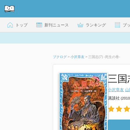
トップ
新刊ニュース
ランキング
ブ
ブクログ
>
小沢章友
>
三国志(7) -死生の巻-
三国志
小沢章友
山
講談社
(201