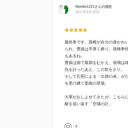
rikoriko1221
さん
の感想
2012年9月15日
最終巻です。孫権が自分の身かわ
られ、曹操は手厚く葬り。孫権卑
もあるね。
曹操は病で最期をむかえ、張飛は
仇を討ったあと、この世をさり。
そして孔明による「出師の表」が
を受け継ぐ姜維の登場。
大軍がおしよせてきたが、こちら
敵を追い返す「空城の計」
こんなことができるなんて、孔明
そして、「泣いて馬謖を斬る」
秋風五丈原「死せる孔明生ける仲
0