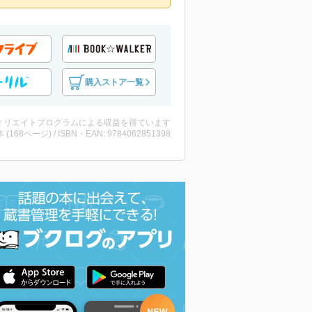
購入ストア一覧
ィリエイトプログラムによる収益を得ています
・本 (168ページ) / ISBN・EAN: 9784062851398