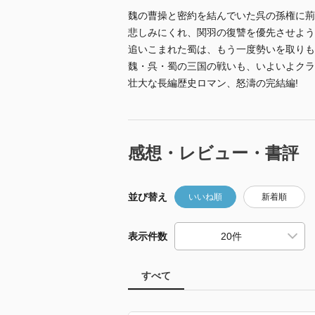
魏の曹操と密約を結んでいた呉の孫権に荊
悲しみにくれ、関羽の復讐を優先させよう
追いこまれた蜀は、もう一度勢いを取りも
魏・呉・蜀の三国の戦いも、いよいよクラ
壮大な長編歴史ロマン、怒濤の完結編!
感想・レビュー・書評
並び替え
いいね順
新着順
表示件数
すべて