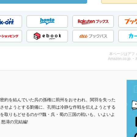
本ページはアフ
Amazon.co.jp 
密約を結んでいた呉の孫権に荊州をおそわれ、関羽を失った
させようとする劉備に、孔明は冷静な作戦を伝えようとする
を取りもどせるのか!?魏・呉・蜀の三国の戦いも、いよいよ
怒濤の完結編!