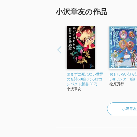
小沢章友の作品
読まずに死ねない世界
おもしろい話が
の名詩50編 (じっぴコ
い!(ワンダー編)
ンパクト新書 317)
松原秀行
小沢章友
小沢章友