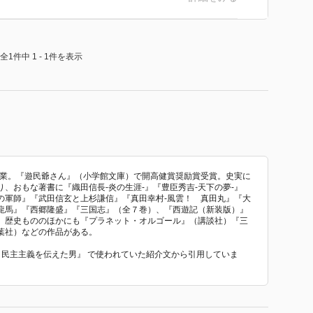
すくて良いです。新書サイズなので鞄に入れて持ち歩い
全1件中 1 - 1件を表示
卒業。『遊民爺さん』（小学館文庫）で開高健賞奨励賞受賞。史実に
、おもな著書に『織田信長‐炎の生涯‐』『豊臣秀吉‐天下の夢‐』
一の軍師』『武田信玄と上杉謙信』『真田幸村‐風雲！ 真田丸』『大
龍馬』『西郷隆盛』『三国志』（全７巻）、『西遊記（新装版）』
。歴史もののほかにも『プラネット・オルゴール』（講談社）『三
葉社）などの作品がある。
郎 民主主義を伝えた男』 で使われていた紹介文から引用していま