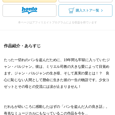
購入ストア一覧
本ページはアフィリエイトプログラムによる収益を得ています
作品紹介・あらすじ
たった一切れのパンを盗んだために、19年間も牢獄に入っていたジ
ャン・バルジャン。彼は、ミリエル司教の大きな愛によって目覚め
ます。ジャン・バルジャンの生き様、そして真実の愛とは！？ 良
心に恥じない人間として懸命に生きた彼の一生の物語です。少女コ
ゼットとその母との交流には涙が止まりません！
だれもが幼いころに感動したはずの「パンを盗んだ人の良き話」。
有名なミュージカルにもなっているこの作品を今を...