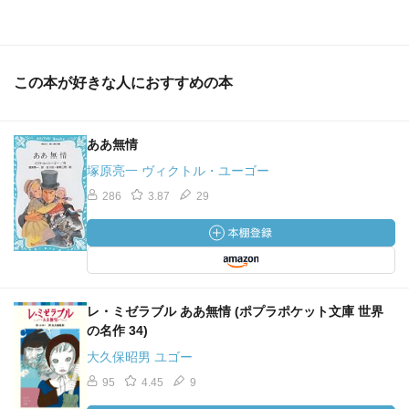
この本が好きな人におすすめの本
ああ無情
塚原亮一 ヴィクトル・ユーゴー
286
3.87
29
レ・ミゼラブル ああ無情 (ポプラポケット文庫 世界
の名作 34)
大久保昭男 ユゴー
95
4.45
9