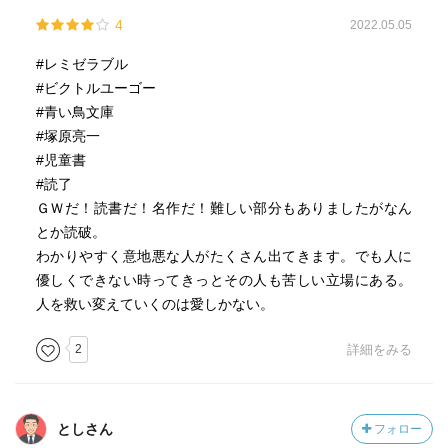
4
2022.05.05
#レミゼラブル
#ビクトルユーゴー
#青い鳥文庫
#塚原亮一
#児童書
#読了
ＧＷだ！読書だ！名作だ！難しい部分もありましたがなん
とか読破。
わかりやすく意地悪な人がたくさん出てきます。でも人に
優しくできない時ってきっとその人も苦しい立場にある。
人を救い変えていくのは愛しかない。
2
詳細をみる
としさん
フォロー