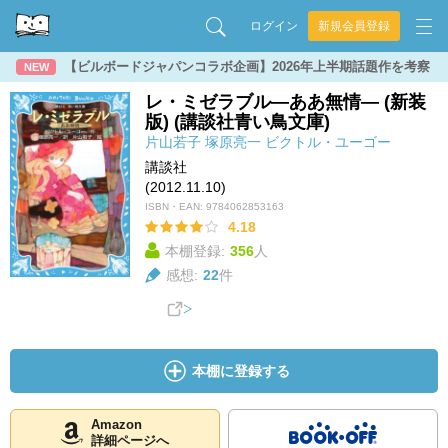
ログイン
新規会員登録
【ビルボードジャパンコラボ企画】2026年上半期話題作を考察
NEW
レ・ミゼラブル―ああ無情― (新装
版) (講談社青い鳥文庫)
片山若子
塚原亮一
ビクトル・ユーゴー
講談社
(2012.11.10)
ISBN・EAN:
9784062853163
4.18
本棚登録:
356
人
感想:
22
件
本棚に登録する
Amazon
詳細ページへ