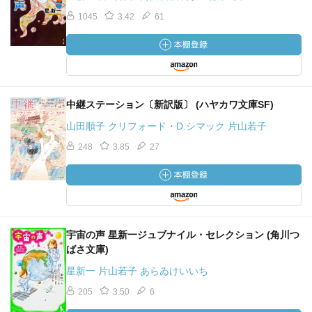
1045
3.42
61
中継ステーション〔新訳版〕 (ハヤカワ文庫SF)
山田順子 クリフォード・D.シマック 片山若子
248
3.85
27
宇宙の声 星新一ジュブナイル・セレクション (角川つ
ばさ文庫)
星新一 片山若子 あらゐけいいち
205
3.50
6