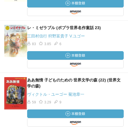
レ・ミゼラブル (ポプラ世界名作童話 23)
三田村信行 狩野富貴子 V.ユゴー
83
3.85
6
ああ無情 子どものための 世界文学の森 (22) (世界文
学の森)
ヴィクトル・ユーゴー 菊池章一
59
3.29
9