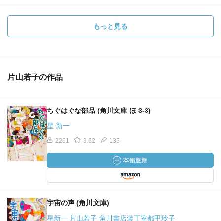
もっと見る
片山若子の作品
ちぐはぐな部品 (角川文庫 ほ 3-3)
星 新一
2261
3.62
135
宇宙の声 (角川文庫)
星新一 片山若子 角川書店装丁室都甲玲子