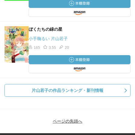
ぼくたちの緑の星
小手鞠るい 片山若子
165
3.55
20
片山若子の作品ランキング・新刊情報
ページの先頭へ