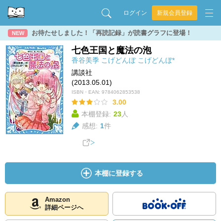
ログイン
新規会員登録
お待たせしました！「再読記録」が読書グラフに登場！
NEW
七色王国と魔法の泡
香谷美季
こげどんぼ
こげどんぼ*
講談社
(2013.05.01)
ISBN・EAN:
9784062853538
3.00
本棚登録:
23
人
感想:
1
件
本棚に登録する
Amazon
詳細ページへ