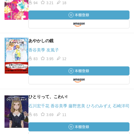
94
3.21
18
あやかしの鏡
香谷美季 友風子
83
3.95
12
ひとりって、こわい!
石川宏千花 香谷美季 藤野恵美 ひろのみずえ 石崎洋司
65
3.69
11