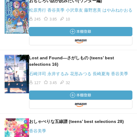
おもしろい話が読みたい!(ワンダー編)
松原秀行 香谷美季 小沢章友 藤野恵美 はやみねかおる
245
3.85
10
Lost and Found―さがしもの (teens’ best
selections 16)
石崎洋司 永井するみ 花形みつる 長崎夏海 香谷美季
127
3.45
32
おしゃべりな五線譜 (teens’ best selections 28)
香谷美季