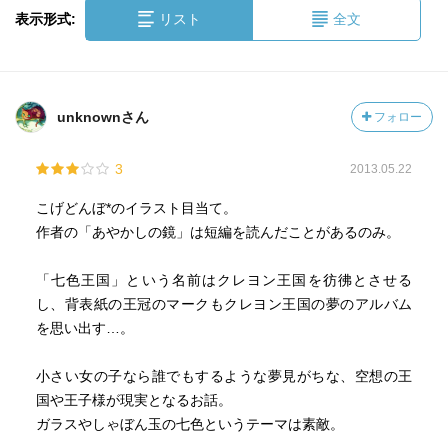
表示形式:
リスト
全文
unknownさん
フォロー
3
2013.05.22
こげどんぼ*のイラスト目当て。
作者の「あやかしの鏡」は短編を読んだことがあるのみ。
「七色王国」という名前はクレヨン王国を彷彿とさせる
し、背表紙の王冠のマークもクレヨン王国の夢のアルバム
を思い出す…。
小さい女の子なら誰でもするような夢見がちな、空想の王
国や王子様が現実となるお話。
ガラスやしゃぼん玉の七色というテーマは素敵。