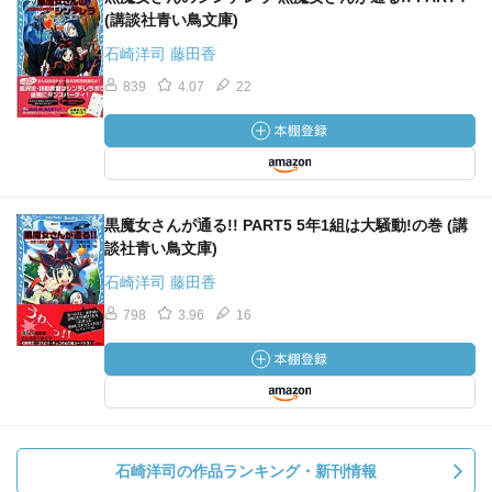
(講談社青い鳥文庫)
石崎洋司 藤田香
839
4.07
22
黒魔女さんが通る!! PART5 5年1組は大騒動!の巻 (講
談社青い鳥文庫)
石崎洋司 藤田香
798
3.96
16
石崎洋司の作品ランキング・新刊情報