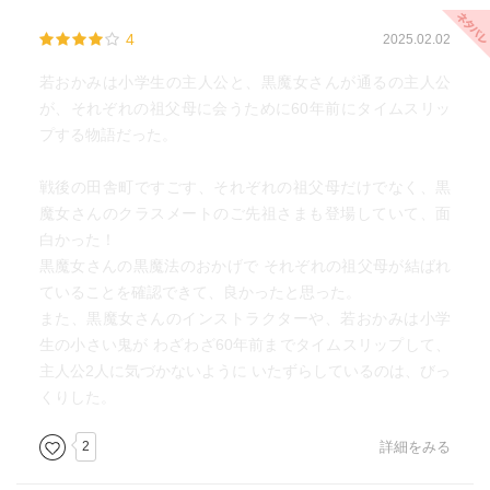
4
2025.02.02
若おかみは小学生の主人公と、黒魔女さんが通るの主人公
が、それぞれの祖父母に会うために60年前にタイムスリッ
プする物語だった。
戦後の田舎町ですごす、それぞれの祖父母だけでなく、黒
魔女さんのクラスメートのご先祖さまも登場していて、面
白かった！
黒魔女さんの黒魔法のおかげで それぞれの祖父母が結ばれ
ていることを確認できて、良かったと思った。
また、黒魔女さんのインストラクターや、若おかみは小学
生の小さい鬼が わざわざ60年前までタイムスリップして、
主人公2人に気づかないように いたずらしているのは、びっ
くりした。
2
詳細をみる