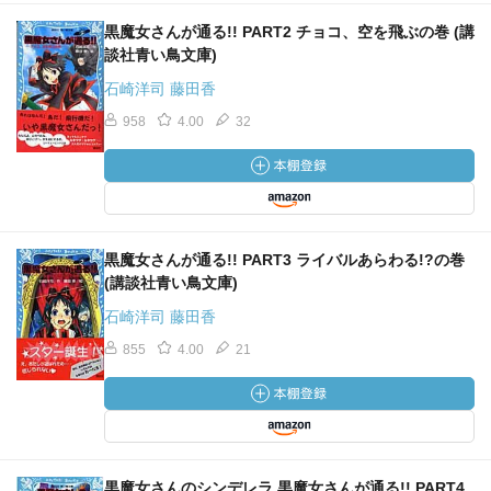
黒魔女さんが通る!! PART2 チョコ、空を飛ぶの巻 (講
談社青い鳥文庫)
石崎洋司 藤田香
958
4.00
32
黒魔女さんが通る!! PART3 ライバルあらわる!?の巻
(講談社青い鳥文庫)
石崎洋司 藤田香
855
4.00
21
黒魔女さんのシンデレラ 黒魔女さんが通る!! PART4