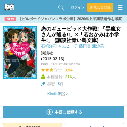
ログイン
新規会員登録
【ビルボードジャパンコラボ企画】2026年上半期話題作を考察
NEW
恋のギュービッド大作戦! 「黒魔女
さんが通る!!」×「若おかみは小学
生!」 (講談社青い鳥文庫)
石崎洋司
令丈ヒロ子
藤田香
亜沙美
講談社
(2015.02.13)
ISBN・EAN:
9784062854702
3.94
本棚登録:
216
人
感想:
3
件
Kindle版
本棚に登録する