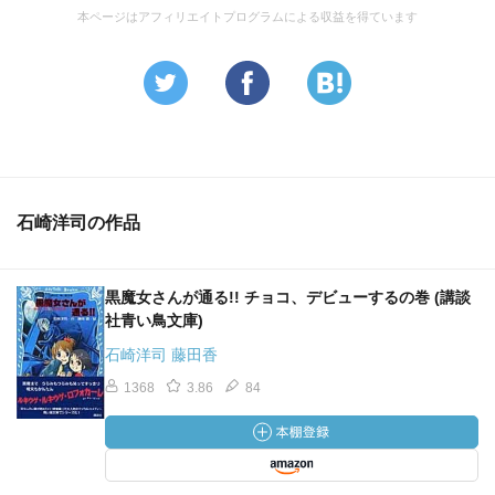
本ページはアフィリエイトプログラムによる収益を得ています
石崎洋司の作品
黒魔女さんが通る!! チョコ、デビューするの巻 (講談
社青い鳥文庫)
石崎洋司 藤田香
1368
3.86
84