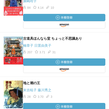
廣嶋玲子
84
4.14
10
古道具ほんなら堂 ちょっと不思議あり
楠章子 日置由美子
207
3.71
31
地と潮の王
末吉暁子 藤川秀之
28
3.70
3