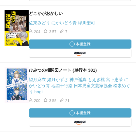
どこかがおかしい
佐東みどり にかいどう青 緑川聖司
204
3.57
7
ひみつの相関図ノート (単行本 381)
望月麻衣 如月かずさ 神戸遥真 もえぎ桃 宮下恵茉 に
かいどう青 地図十行路 日本児童文芸家協会 松素めぐ
り hagi
200
3.55
21