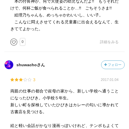
本の付喪神が、何で天使姿の幼児なんだよ!! もうそれだ
けで、何杯ご飯が食べられることか…!! ごちそうさま!!
絵理乃ちゃんも、めっちゃかわいいし、いい子。
こんなに悶えさせてくれる児童書に出会えるなんて、生
きててよかった。
0
詳細をみる
shuwachoさん
フォロー
3
2017.01.04
両親の仕事の都合で叔母の家から、新しい学校へ通うこと
になったひびき。小学校５年生。
新しい町を探検していたひびきはカレーの匂いに導かれて
古書店を見つける。
絵と軽い会話がかなり漫画っぽいけれど、テンポもよくて