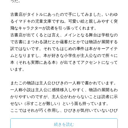
った。
古書店がタイトルにあったので手にしてみました。いわゆ
るイマドキの児童文庫ですね。可愛い絵と親しみやすく突
飛なキャラクターが読者を引っ張ってくれます。
古書店が出てくるとは言え、メインとなる舞台は学校なの
で古書にまつわる謎だとか蘊蓄だとかでは物語が展開する
訳ではないです。それでもはじめの事件は本がキーアイテ
ムとなりますし、本が好きな小学生が主人公なので所々に
本（それも実際にある本）が出てきてアクセントになって
います。
またこの物語は主人公ひびきの一人称で書かれています。
一人称小説は主人公に感情移入しやすく、物語の展開もわ
かりやすいのですが、主人公がわからないことは読者に示
せない（示すことが難しい）という面も持っています。
ここではそれが巧く作用し、ひびきが気付いていないひび
き自身の気持ちが引き出されることがクライマックスに用
意されています。それまでにひびきが気付いてないけれど
続きを読む