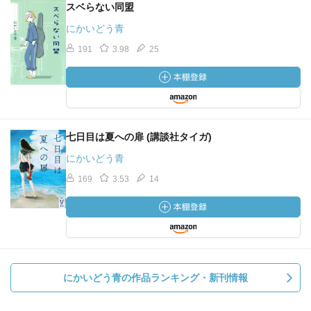
スベらない同盟
にかいどう青
191
3.98
25
七日目は夏への扉 (講談社タイガ)
にかいどう青
169
3.53
14
にかいどう青の作品ランキング・新刊情報