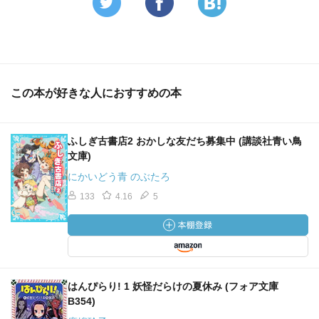
この本が好きな人におすすめの本
ふしぎ古書店2 おかしな友だち募集中 (講談社青い鳥
文庫)
にかいどう青 のぶたろ
133
4.16
5
はんぴらり! 1 妖怪だらけの夏休み (フォア文庫
B354)