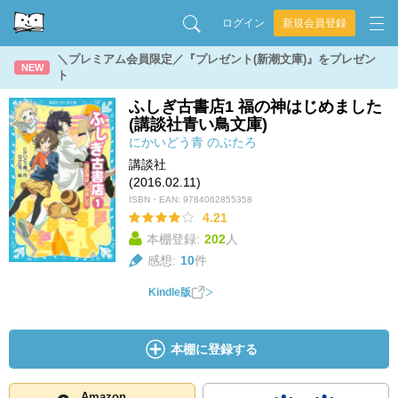
ログイン
新規会員登録
＼プレミアム会員限定／『プレゼント(新潮文庫)』をプレゼン
NEW
ト
ふしぎ古書店1 福の神はじめました
(講談社青い鳥文庫)
にかいどう青
のぶたろ
講談社
(2016.02.11)
ISBN・EAN:
9784062855358
4.21
本棚登録:
202
人
感想:
10
件
Kindle版
本棚に登録する
Amazon