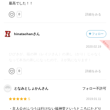
最高でした！！
0
詳細をみる
hinatachanさん
フォロー
2020.02.19
ひびきが、福の神（レイジさん）の弟し（かり）じゃなく
なって本当の弟しになったので、２が気になります！
0
詳細をみる
となみとしょかんさん
フォロー不許可
5
2019.01.11
・主人公がふつうは行けない福神堂というところにたどり