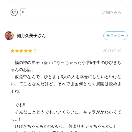
引っ掛かっていることが示され、読者が同じようにそこに
引っ掛かりを感じることでひびきと共に問題を乗り越える
0
詳細をみる
のでしょう。
そしてひびきが気付かない気持ちを気付かせてくれる人物
の配置も絶妙です。これもキャラクターで引っ張る物語な
如月久美子さん
フォロー
らではの効果なのかなとも思います。
5
2017.02.19
クラスメイトにつきまとうストーカーの正体は？ 音楽室
に現れたのっぺらぼう、ひびきに訪れるふしぎな世界。果
福の神の弟子（仮）になっちゃった小学5年生のひびきち
たしてひびきは「福の神の弟子（仮）」として３人の人を
ゃんのお話。
幸せにできるのか？
仮免中なんで、ひとまず3人の人を幸せにしないといけな
い、てことなんだけど、それでまぁ何となく展開は読めま
すね。
でも!!
そんなことどうでもいいくらいに、キャラがかわいくて
っ…!
ひびきちゃんもかわいいし、何よりもチィちゃんが…!