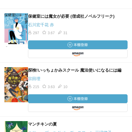
保健室には魔女が必要 (偕成社ノベルフリーク)
石川宏千花 赤
297
3.67
31
探検!いっちょかみスクール 魔法使いになるには編
宗田理
215
3.63
10
マンチキンの夏