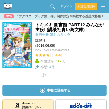
ログイン
新規会員登録
「ブクログ・ブック第二弾」制作決定＆掲載する感想大募集！
NEW
トキメキ 図書館 PART12 みんなが
主役! (講談社青い鳥文庫)
服部千春
ほおのきソラ
講談社
(2016.06.09)
ISBN・EAN:
9784062855594
4.40
本棚登録:
112
人
感想:
4
件
本棚に登録する
Amazon
詳細ページへ