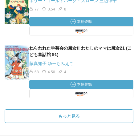
ホリー・ゴールドバーグ・スローン 三辺律子
77
3.54
8
ねらわれた学芸会の魔女!! わたしのママは魔女21 (こ
ども童話館 91)
藤真知子 ゆーちみえこ
68
4.50
4
もっと見る