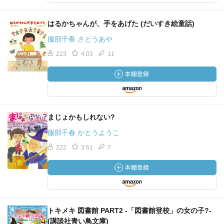
はるかちゃんが、手をあげた (だいすき絵童話)
服部千春 さとうあや
223
4.03
11
まじょかもしれない?
服部千春 かとうようこ
222
3.61
7
トキメキ 図書館 PART2 -「図書館登校」の女の子?-
(講談社青い鳥文庫)