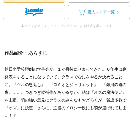
購入ストア一覧
本ページはアフィリエイトプログラムによる収益を得ています
作品紹介・あらすじ
朝日小学校恒例の学芸会が、１か月後にせまってきた。６年生は劇
発表をすることになっていて、クラスでなにをやるか決めること
に。『ツルの恩返し』、『ロミオとジュリエット』、『銀河鉄道の
夜』……。つぎつぎ候補作があがるなか、萌は『オズの魔法使い』
を主張。萌の強い意見にクラスのみんなもおどろくが、賛成多数で
『オズ』に決定！さらに、主役のドロシー役にも萌が選ばれてしま
い！？