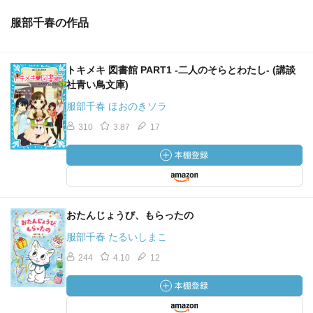
服部千春の作品
トキメキ 図書館 PART1 -二人のそらとわたし- (講談
社青い鳥文庫)
服部千春 ほおのきソラ
310
3.87
17
おたんじょうび、もらったの
服部千春 たるいしまこ
244
4.10
12