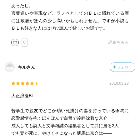
あったし。
言葉遣いや表現など、ラノベとしてのＢＬに慣れている層
には敷居がほんの少し高いかもしれません。ですが小説も
ＢＬも好きな人にはぜひ読んで欲しいお話です。
0
詳細をみる
キルさん
フォロー
5
2010.03.23
大正浪漫BL
苦学生で親友でどこか幼い死掛けの妻を持っている琢馬に
恋愛感情を抱くぼんぼんで白皙で冷静沈着な京介
成人しても詩人と文学雑誌の編集者として共に居る2人
でも妻が死に、やけくそになった琢馬に京介は――