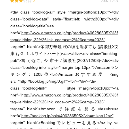
3
2007.12.07
<div class="booklog-all" style="margin-bottom:10px;"><div
class="booklog-data" style="float:left; width:300px;"><div
class="booklog-title"><a
href="
http://www.amazon.co.jp/gp/product/406286505X%3f
tag=ieiriblog-22%26link_code=xm2%26camp=2025"
target="_blank">帝都万華鏡 桜の頃を過ぎても (講談社X文
庫 はG- 1 ホワイトハート)</a></div><div class="booklog-
pub">鳩 かなこ, 今 市子 / 講談社(2007/12/03)</div><div
class="booklog-info" style="margin-top:10px;">Amazonラン
キング：1205位<br>Amazonおすすめ度：<img
src="
http://booklog.jp/img/0.gif"><br></div><div
class="booklog-link" style="margin-top:10px;"><a
href="
http://www.amazon.co.jp/gp/product/406286505X%3f
tag=ieiriblog-22%26link_code=xm2%26camp=2025"
target="_blank">Amazonで詳細を見る</a><br><a
href="
http://booklog.jp/asin/406286505X/via=mikan12az"
target="_blank">Booklogでレビューを見る</a> by <a