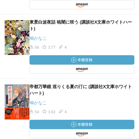
東景白波夜話 暁闇に咲う (講談社X文庫ホワイトハー
ト)
鳩かなこ
56
3.77
4
帝都万華鏡 巡りくる夏の汀に (講談社X文庫ホワイト
ハート)
鳩かなこ
54
3.62
4