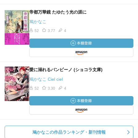
帝都万華鏡 たゆたう光の涯に
鳩かなこ
52
3.77
4
愛に溺れるバンビーノ (ショコラ文庫)
鳩かなこ Ciel ciel
52
3.30
4
鳩かなこの作品ランキング・新刊情報