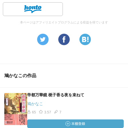
本ページはアフィリエイトプログラムによる収益を得ています
鳩かなこの作品
帝都万華鏡 梔子香る夜を束ねて
鳩かなこ
65
3.57
7