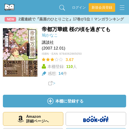
ログイン
新規会員登録
2週連続で『薬屋のひとりごと』17巻が1位！マンガランキング
NEW
帝都万華鏡 桜の頃を過ぎても
鳩かなこ
講談社
(2007.12.01)
ISBN・EAN:
9784062865050
3.67
本棚登録:
110
人
感想:
14
件
本棚に登録する
Amazon
詳細ページへ