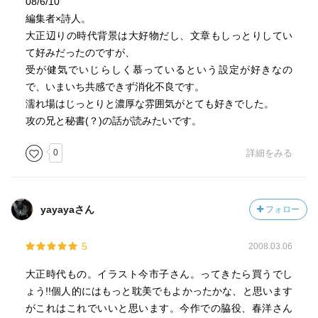
08/6/10
編集者×詩人。
大正辺りの時代背景は大好物だし、文章もしっとりしてい
て好みだったのですが、
受が健気でいじらしく慕っているという設定が好きなの
で、いまいち共感できず消化不良です。
濡れ場はじっとりと濃厚な雰囲気がとても好きでした。
攻の兄と秘書(？)の話が読みたいです。
0
詳細をみる
yayayaさん
フォロー
5
2008.03.06
大正時代もの。イラスト今市子さん。ってきたら買うでし
ょう!!個人的にはもっと耽美でもよかったかな、と思います
がこれはこれでいいと思います。今作での脇役、春洋さん