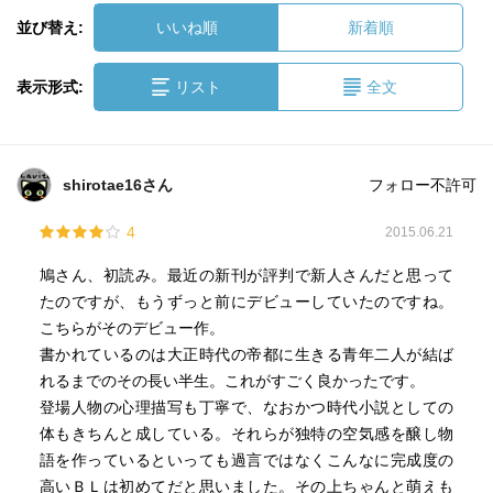
並び替え:
いいね順
新着順
表示形式:
リスト
全文
shirotae16さん
フォロー不許可
4
2015.06.21
鳩さん、初読み。最近の新刊が評判で新人さんだと思って
たのですが、もうずっと前にデビューしていたのですね。
こちらがそのデビュー作。
書かれているのは大正時代の帝都に生きる青年二人が結ば
れるまでのその長い半生。これがすごく良かったです。
登場人物の心理描写も丁寧で、なおかつ時代小説としての
体もきちんと成している。それらが独特の空気感を醸し物
語を作っているといっても過言ではなくこんなに完成度の
高いＢＬは初めてだと思いました。その上ちゃんと萌えも