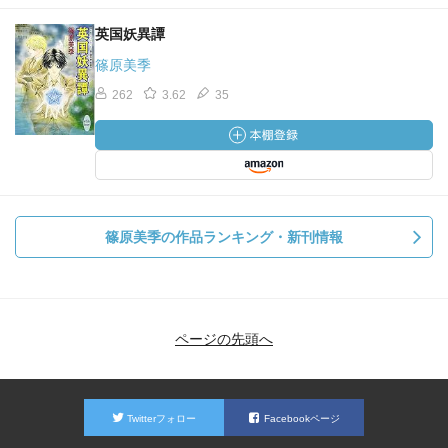
英国妖異譚
篠原美季
262
3.62
35
篠原美季の作品ランキング・新刊情報
ページの先頭へ
Twitterフォロー
Facebookページ