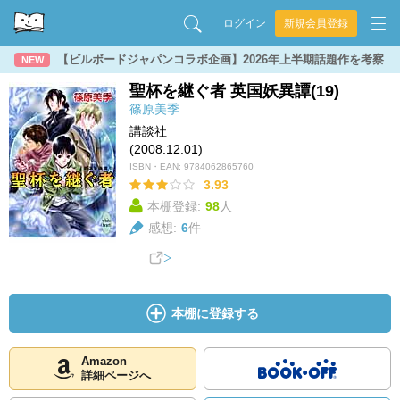
ログイン
新規会員登録
【ビルボードジャパンコラボ企画】2026年上半期話題作を考察
NEW
聖杯を継ぐ者 英国妖異譚(19)
篠原美季
講談社
(2008.12.01)
ISBN・EAN:
9784062865760
3.93
本棚登録:
98
人
感想:
6
件
本棚に登録する
Amazon
詳細ページへ