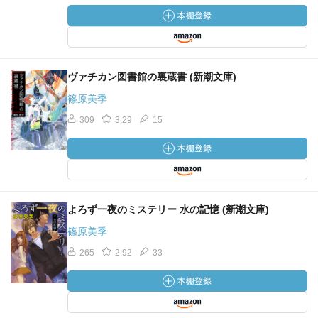
ヴァチカン図書館の裏蔵書 (新潮文庫)
篠原美季
309
3.29
15
よろず一夜のミステリー 水の記憶 (新潮文庫)
篠原美季
265
2.92
33