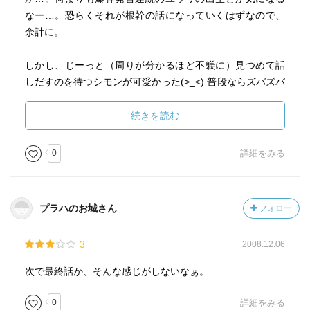
なー…。恐らくそれが根幹の話になっていくはずなので、
余計に。
しかし、じーっと（周りが分かるほど不躾に）見つめて話
しだすのを待つシモンが可愛かった(>_<) 普段ならズバズバ
切り込んでくる話なのに、ユウリのことを気遣って自分か
ら話しだせないシモンなんて珍しくて！！！＞＜
続きを読む
珍しいと言えばベルジュ兄弟がアシュレイと組むというの
も不思議な感じでしたねー。もちろん利害が一致したから
0
詳細をみる
組んでるわけですが。ほーんと、アシュレイって暗躍しす
ぎだよね。たまには困る姿も見たいな…ユウリに泣かれる
のは困るみたいなこと言ってたけど、それで本当に慌てん
プラハのお城さん
フォロー
のかね？おくびにも出さないと思うのよ、内心焦ってても
さー(-3-;)
3
2008.12.06
回を増すごとにシモンのいちゃつきっぷりが減ってな悲し
いよう＞＜
次で最終話か、そんな感じがしないなぁ。
やはりシモンVSアシュレイの図が一番楽しいのですが、最
近はちょっと違う内容になってきているので…orz
0
詳細をみる