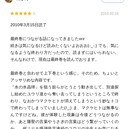
5
2010.03.16
2010年3月15日読了
最終巻につながる話になってきましたorz
続きは気になるけど読みたくないよおおお(-_-;) でも、気に
なるような終わり方だったので、読まずにはいられない。
そんなわけで、現在は最終巻を読んでおります。
最終巻と合わせて上下巻という感じ。そのため、ちょいと
アッサリめな内容です。
『水の水晶球』を狙う奴らがとうとう動き出して、別途探
し始めたユウリ達から奪い去ってしまうというところで終
わり、なおかつマクケヒトが消えてしまうという妙なトコ
で終わってしまっていました(/_;) ま、マクケヒトは無事な
んですけどね。彼が体験した現象は今後どうつながるの
か、あと隆聖の言葉やうさぎの言葉はどう繋がっていくの
か…。何よりも爆弾発言連続のユウリの出生とか気になる