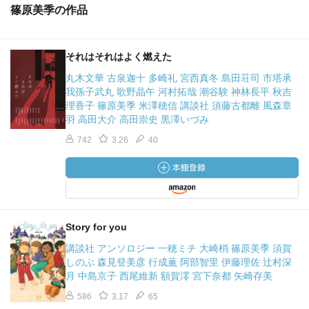
篠原美季の作品
それはそれはよく燃えた
丸木文華 古泉迦十 多崎礼 宮西真冬 島田荘司 市塔承
我孫子武丸 歌野晶午 河村拓哉 潮谷験 神林長平 秋吉
理香子 篠原美季 米澤穂信 講談社 須藤古都離 風森章
羽 高田大介 高田崇史 黒澤いづみ
742
3.26
40
Story for you
講談社 アンソロジー 一穂ミチ 大崎梢 篠原美季 須賀
しのぶ 森見登美彦 行成薫 阿部智里 伊藤理佐 辻村深
月 中島京子 西尾維新 額賀澪 宮下奈都 矢崎存美
586
3.17
65