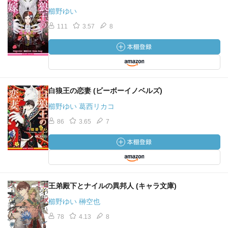
櫛野ゆい
111
3.57
8
白狼王の恋妻 (ビーボーイノベルズ)
櫛野ゆい 葛西リカコ
86
3.65
7
王弟殿下とナイルの異邦人 (キャラ文庫)
櫛野ゆい 榊空也
78
4.13
8