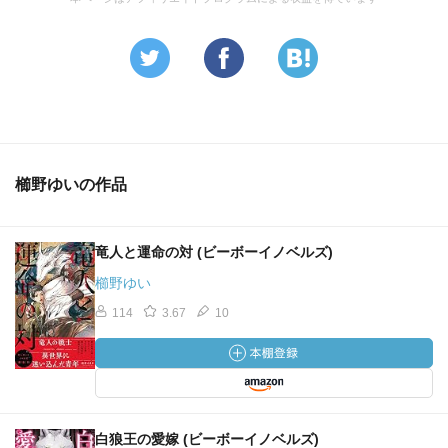
櫛野ゆいの作品
竜人と運命の対 (ビーボーイノベルズ)
櫛野ゆい
114
3.67
10
白狼王の愛嫁 (ビーボーイノベルズ)