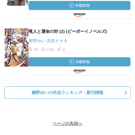
竜人と運命の対 (2) (ビーボーイノベルズ)
櫛野ゆい 高世ナオキ
76
2.91
3
櫛野ゆいの作品ランキング・新刊情報
ページの先頭へ