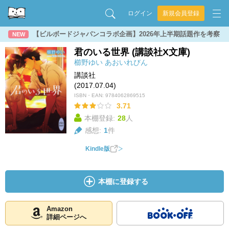
ログイン
新規会員登録
【ビルボードジャパンコラボ企画】2026年上半期話題作を考察
NEW
君のいる世界 (講談社X文庫)
櫛野ゆい
あおいれびん
講談社
(2017.07.04)
ISBN・EAN:
9784062869515
3.71
本棚登録:
28
人
感想:
1
件
Kindle版
本棚に登録する
Amazon
詳細ページへ