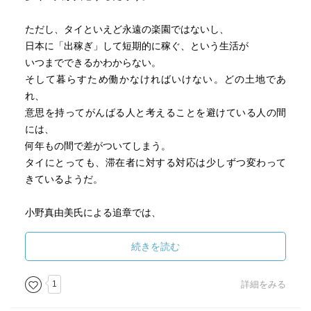
ただし、タイといえど永遠の楽園ではないし、
日本に「出稼ぎ」して短期的に稼ぐ、という生活が
いつまでできるかわからない。
そして暮らすため働かなければいけない。どの土地であ
れ、
意思を持ってがんばる人と考えることを避けている人の間
には、
何年もの間で差がついてしまう。
タイにとっても、滞在者に対する対応は少しずつ変わって
きているようだ。
小野真由美氏による追章では、
タイでエネルギッシュにがんばる人間をレポートしてい
る。
続きを読む
ここで描かれている人たちは、
日本を離れて生き生きとしているように描かれる。
1
詳細をみる
みんながこうなればよいのだが、海外でがんばる日本人が