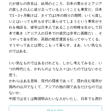
だが彼らの存在は、結局のところ、日本の豊かさとアジア
の貧しさの上に成り立っているということも事実だ。日本
で1～2ヶ月働けば、タイでは1年の残りの期間、いくら貧し
いとはいっても何もせずに暮らせてしまうという事実がそ
れを物語る。彼等は日本人であることの特権を生かして日
本で働き（アジア人の日本での就労は非常に困難だ）、そ
うやって金を貯め、高額の航空運賃を払ってやってくる。
そうやってあとは閉じこもって暮らす。まあ、いい気なも
のではある。
いい気なものではあるけれども、しかし考えてみると、い
つの時代にも、かれらのような人々はいたのではないかと
思う。
かれらはある意味、現代の隠者であって、隠れ住む場所が
国内の山川でなくて、アジアの他の国であるだけなのでは
ないか。
中国では古くは陶淵明みたいな人がいたし、日本でも西行
のような人々がいた。その詩や歌によって後世に名を残
し、その生き方が清貧で高尚なものというようなイメージ
続きを読む