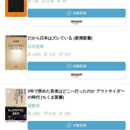
146
3.38
22
だから日本はズレている (新潮新書)
古市憲寿
2405
3.37
317
3年で辞めた若者はどこへ行ったのか アウトサイダー
の時代 (ちくま新書)
城繁幸
1640
3.40
282