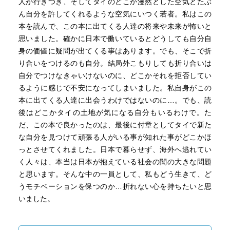
人が行きつき、そしてタイのどこか漫然とした空気とたぶ
りとラングナムの比較から見えてくるのは、突き詰める
ん自分を許してくれるような空気にいつく若者。私はこの
と、近代がどういう時代であったか、そして、近代資本主
本を読んで、この本に出てくる人達の将来や未来が怖いと
義がもたらした豊かさに対する問いかけなのかもしれな
思いました。確かに日本で働いているとどうしても自分自
い。」
身の価値に疑問が出てくる事はあります。でも、そこで折
り合いをつけるのも自分。結局外こもりしても折り合いは
自分でつけなきゃいけないのに、どこかそれを拒否してい
るように感じで不安になってしまいました。私自身がこの
本に出てくる人達に出会うわけではないのに…。でも、読
後はどこかタイの土地が気になる自分もいるわけで。た
だ、この本で良かったのは、最後に付章としてタイで新た
な自分を見つけて頑張る人がいる事が知れた事がどこかほ
っとさせてくれました。日本で暮らせず、海外へ逃れてい
く人々は、本当は日本が抱えている社会の闇の大きな問題
と思います。そんな中の一員として、私もどう生きて、ど
うモチベーションを保つのか…折れない心を持ちたいと思
いました。