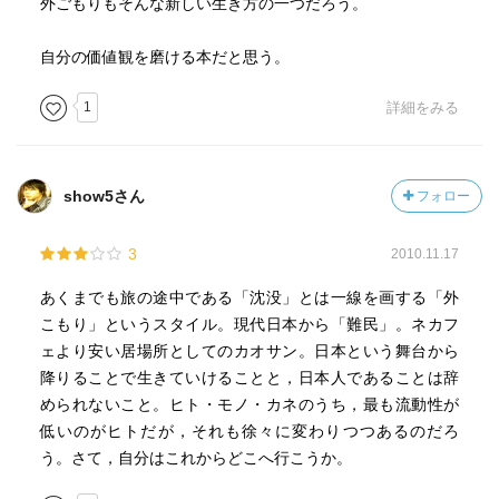
外ごもりもそんな新しい生き方の一つだろう。
自分の価値観を磨ける本だと思う。
1
詳細をみる
show5さん
フォロー
3
2010.11.17
あくまでも旅の途中である「沈没」とは一線を画する「外
こもり」というスタイル。現代日本から「難民」。ネカフ
ェより安い居場所としてのカオサン。日本という舞台から
降りることで生きていけることと，日本人であることは辞
められないこと。ヒト・モノ・カネのうち，最も流動性が
低いのがヒトだが，それも徐々に変わりつつあるのだろ
う。さて，自分はこれからどこへ行こうか。