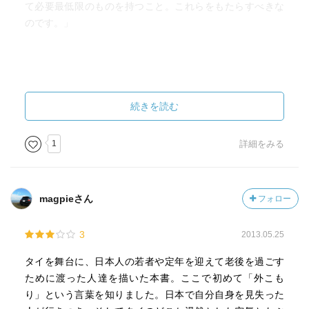
て必要最低限のものを持つこと。これらをもたらすべきな
のです。」
以下本書引用
続きを読む
「フリーターとかニートといった言葉は、少子化問題や年
1
詳細をみる
金破綻といった社会福祉を支える枠組みの維持という、政
策的な意図のなかで表面化してきた言葉にすぎない面があ
ったように思う。」
magpieさん
フォロー
「日本で生きていくことはつらいのかもしれないが、日本
3
2013.05.25
人であることを捨てることまではできないからだ。」
タイを舞台に、日本人の若者や定年を迎えて老後を過ごす
「結局、日本人は『頑張る』という言葉を巡って人生が展
ために渡った人達を描いた本書。ここで初めて「外こも
開される、そうも思える。いや、日本人というより、資本
り」という言葉を知りました。日本で自分自身を見失った
主義の世の中では、どこも同じなのかもしれない。外こも