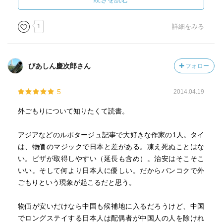
で語られているけれども、実際の生活の現場ではそういう
わけにはいかなかっただろう。近くで眺めてみると、この
1
詳細をみる
本に描かれている人々のように、貧しくてぐうたらで不潔
でケチケチといったこともあっただろう。文筆の才がかれ
らほど恵まれなかったために名前は残っていないが、同じ
びあしん慶次郎さん
フォロー
ような生活を送った人々がたくさんいたに違いない。
そういう世捨て人的なライフスタイルというのは、アジア
5
2014.04.19
では、昔からどの時代にもあったのではないか。いや、ア
ジアばかりではなく、当時の支配的社会制度に適合でき
外ごもりについて知りたくて読書。
ず、そこから抜け出して暮らす人々は、どの時代どこの地
域にもあったのではないかと思う。
アジアなどのルポタージュ記事で大好きな作家の1人。タイ
は、物価のマジックで日本と差がある。凍え死ぬことはな
だからといって彼らの生活がどうだという気はない。良く
い。ビザが取得しやすい（延長も含め）。治安はそこそこ
もないけれども、別に悪くもないのではないか。問題視す
いい。そして何より日本人に優しい。だからバンコクで外
るにはあたらない。要は、そういう場所があり、そういう
ごもりという現象が起こるだと思う。
人々がいるということである。
物価が安いだけなら中国も候補地に入るだろうけど、中国
タイという国には、昔、首都のバンコクに立ち寄ったこと
でロングステイする日本人は配偶者が中国人の人を除けれ