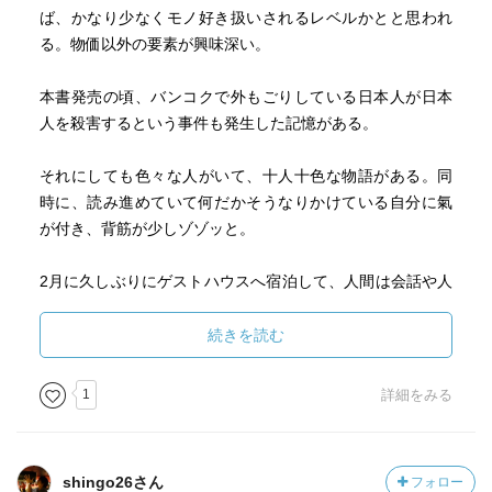
があるが、なんだか猛々しい国民性だという印象を持っ
ば、かなり少なくモノ好き扱いされるレベルかとと思われ
た。この本を読むと、どうやらそうでもないらしい。著者
る。物価以外の要素が興味深い。
は、なんとか楽をしたいと思って生きている人々、本当に
怠惰な民族だといっている。だからこそ、世捨て人的な日
本書発売の頃、バンコクで外もごりしている日本人が日本
本人が周囲と違和感なく暮らせるようなのだ。
人を殺害するという事件も発生した記憶がある。
次のような話がタイの職場ではあたりまえだと聞くと、そ
れもそうかなと思えてくる。
それにしても色々な人がいて、十人十色な物語がある。同
「ある会社で、子供もいるタイ人の40代男性が10年近く働
時に、読み進めていて何だかそうなりかけている自分に氣
いていたが、ある日突然姿を見せなくなった。上司が連絡
が付き、背筋が少しゾゾッと。
を取ると、ひとこと、「飽きた」という返事だった。それ
を聞いた上司や社員は皆、「飽きたんならしょうがない」
2月に久しぶりにゲストハウスへ宿泊して、人間は会話や人
と納得してしまった。」（p103 第5章 なんとかなるさ）
との接点を求めて集まってくるって点は実感。昨年、久し
ぶりにカオサンを訪れたが、改めてゲストハウス街を覗い
続きを読む
日本では考えられない話だが、しかしこういう世界はたし
てみたくなった。
かに貴重だ。
1
詳細をみる
いまのところ、そういうところで働こうとは思わないが。
読書時間:約1時間25分
本書はバンコクのエリートサンブックスで購入していま
shingo26さん
フォロー