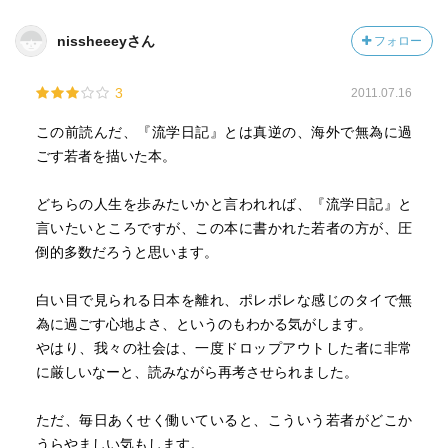
増えれば、
それだけカオサン通りでまどろむ日本人たちが、
nissheeeyさん
フォロー
現実を突きつけられ憂鬱になり、さらにこもりがちになる
のかもしれない。
3
2011.07.16
結局、どこに行こうとも現実はついてまわる。
この前読んだ、『流学日記』とは真逆の、海外で無為に過
個人的には、外こもりには大いに共感し、若干の憧れもあ
ごす若者を描いた本。
るのだけれど……。
どちらの人生を歩みたいかと言われれば、『流学日記』と
言いたいところですが、この本に書かれた若者の方が、圧
倒的多数だろうと思います。
白い目で見られる日本を離れ、ポレポレな感じのタイで無
為に過ごす心地よさ、というのもわかる気がします。
やはり、我々の社会は、一度ドロップアウトした者に非常
に厳しいなーと、読みながら再考させられました。
ただ、毎日あくせく働いていると、こういう若者がどこか
うらやましい気もします。