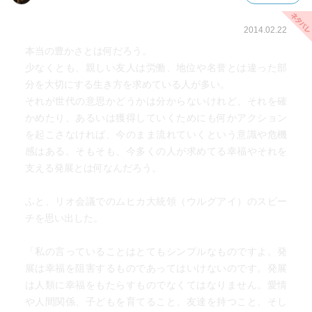
す。
2014.02.22
本当の豊かさとは何だろう。
少なくとも、親しい友人は労働、地位や名誉とは違った部
分を大切にする生き方を求めている人が多い。
それが世代の意思かどうかは分からないけれど、それを確
かめたり、あるいは獲得していくためにも何かアクション
を起こさなければ、今のまま流れていくという意識や危機
感はある。そもそも、今多くの人が求めてる幸福やそれを
支える発展とは何なんだろう。
ふと、リオ会議でのムヒカ大統領（ウルグアイ）のスピー
チを思い出した。
「私の言っていることはとてもシンプルなものですよ。発
展は幸福を阻害するものであってはいけないのです。発展
は人類に幸福をもたらすものでなくてはなりません。愛情
や人間関係、子どもを育てること、友達を持つこと、そし