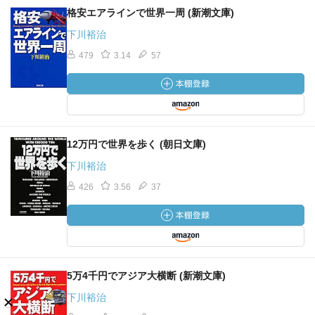
格安エアラインで世界一周 (新潮文庫)
下川裕治
479
3.14
57
12万円で世界を歩く (朝日文庫)
下川裕治
426
3.56
37
5万4千円でアジア大横断 (新潮文庫)
下川裕治