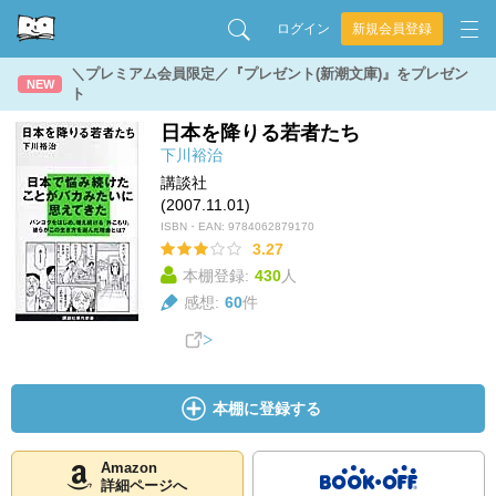
ログイン
新規会員登録
＼プレミアム会員限定／『プレゼント(新潮文庫)』をプレゼン
NEW
ト
日本を降りる若者たち
下川裕治
講談社
(2007.11.01)
ISBN・EAN:
9784062879170
3.27
本棚登録:
430
人
感想:
60
件
本棚に登録する
Amazon
詳細ページへ