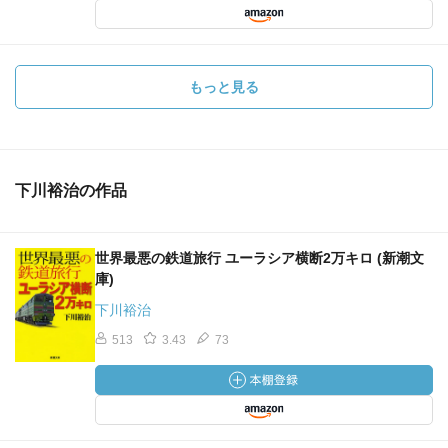
もっと見る
下川裕治の作品
世界最悪の鉄道旅行 ユーラシア横断2万キロ (新潮文
庫)
下川裕治
513
3.43
73