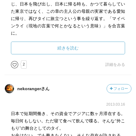
じ、日本を飛び出し、日本に帰る時も、かつて暮らしてい
た東京ではなく、この章の主人公の母親の実家である愛知
に帰り、再びタイに旅立つという事を繰り返す。「マイペ
ンライ（現地の言葉で何とかなるという意味）」を合言葉
に。
もちろん、日本の方が給料は良いしインフラも整っている
し、何よりも安全だ。それよりもタイを選ぶという姿に、
続きを読む
バックパッカーとして旅をしていた頃の私と何か重なる部
分がある気がした。そして、「何とかなる」という余裕
2
詳細をみる
を、私はいつの間にかどっかにやってしまったとも気付い
た。
この本を読んで、バックパッカーをしてた頃の考えとかを
nekorangerさん
フォロー
思い出せたので、もっと原点に立ち返りたいと思う。
2013.03.16
日本で短期間働き、その資金でアジアに数ヶ月滞在する。
毎日何もしない。ただ寝て食べて飲んで喋る。そんな“外こ
もり”の舞台としてのタイ。
お金はない。でも働きたくない。そんな存在が許される、