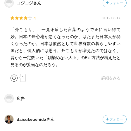
コジコジさん
フォロー
4
2012.08.17
「外こもり」、一見矛盾した言葉のようで正に言い得て
妙。日本の居心地が悪くなったのか、はたまた日本人が弱
くなったのか。日本は依然として世界有数の暮らしやすい
国だと、個人的には思う。外こもりが増えたのではなく、
昔から一定数いた「馴染めない人々」のExit方法が増えたと
見るのが妥当なのだろう。
1
詳細をみる
広告
daisukeuchidaさん
フォロー