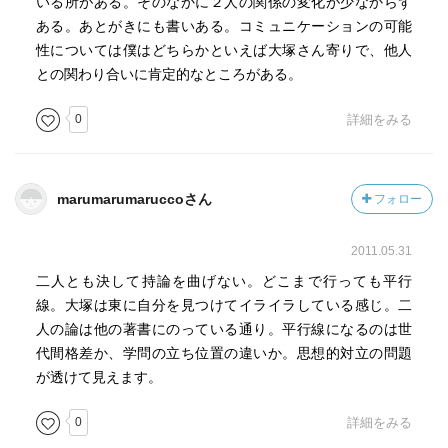
いる所がある。そのなかに２人の関係の変化が少なからず
ある。あとがきにも書いある。コミュニケーションの可能
性については僕はどちらかといえば大塚さん寄りで、他人
との関わり合いに肯定的なところがある。
0
詳細をみる
marumarumaruccoさん
フォロー
2011.05.31
二人とも決して持論を曲げない。どこまで行っても平行
線。大塚は東に自分を見つけてイライラしている感じ。二
人の論は他の著書にのっている通り。平行線になるのは世
代間格差か、学問の立ち位置の違いか。思想的対立の問題
が透けて見えます。
0
詳細をみる