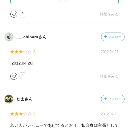
に向かって限りなく収束することになる。ここにおいて著
者の2人のスタンスは異なる。それでも社会に啓蒙する役割
0
詳細をみる
の可能性を信じる大塚と可能性を信じない東とである。
2つの前提がこれから一層その傾向を強めたときに、批評
___chiharuさん
フォロー
家の飯の種である差異は一般的な存在から個人的なレベル
のに落ちる。つまり差異は個人的なものにしか存在し得な
3
2012.04.27
いと言うことである。はたしてそのときに極めて個人的な
差異を論評する価値や意味があるのだろうかという疑い。
[2012.04.26]
また仮に一般的・社会的に評価・共感しうる差異を発見し
得たとしても、すぐにその差異は記号化され、批評家の叫
0
詳細をみる
びとは無関係に修正・アレンジされていく。いわば、記号
のデータベースというカタログに載らない差異が差異とい
しての価値を持つが、価値を持った瞬間それはカタログに
たまさん
フォロー
載せられ、その価値の所以であった「カタログに載ってな
い」価値は消失するのである。
3
2012.02.29
そしてこの差異の消費活動は促進され、スピードを増
若い人がレビューであげてるとおり、私自身は主張として