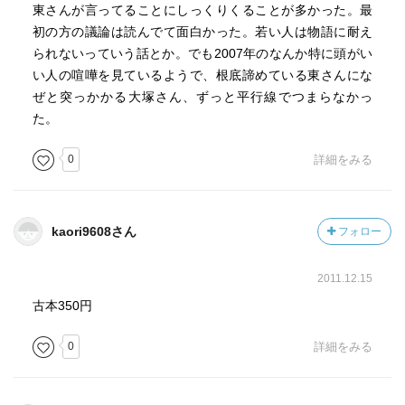
し、批評家の出番はなくなる。批評家に残された仕事の可
東さんが言ってることにしっくりくることが多かった。最
能性と言えば、新たなる価値(差異)の予言であるが、そこま
初の方の議論は読んでて面白かった。若い人は物語に耐え
でいくと批評家と創作者の区別はなくなるのである。
られないっていう話とか。でも2007年のなんか特に頭がい
い人の喧嘩を見ているようで、根底諦めている東さんにな
ネットによる差異のデータベースとアレンジゲームはま
ぜと突っかかる大塚さん、ずっと平行線でつまらなかっ
だ始まったばかりでかつその進歩と共に構造までも変えて
た。
いく。それはカオス的に見れば、構造変異が表出するまで
継続するのであろうが、それがいつになるかは誰も予見し
0
詳細をみる
得ない。
kaori9608さん
フォロー
2011.12.15
古本350円
0
詳細をみる