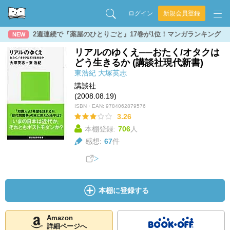
ログイン
新規会員登録
2週連続で『薬屋のひとりごと』17巻が1位！マンガランキング
NEW
リアルのゆくえ──おたく/オタクは
どう生きるか (講談社現代新書)
東浩紀
大塚英志
講談社
(2008.08.19)
ISBN・EAN:
9784062879576
3.26
本棚登録:
706
人
感想:
67
件
本棚に登録する
Amazon
詳細ページへ