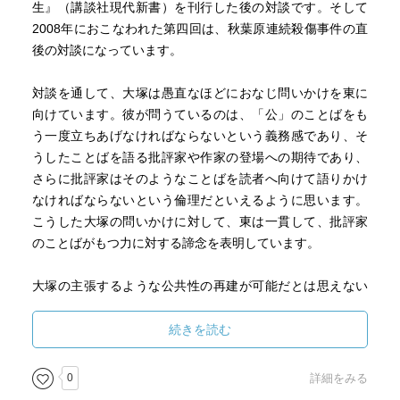
生』（講談社現代新書）を刊行した後の対談です。そして
2008年におこなわれた第四回は、秋葉原連続殺傷事件の直
後の対談になっています。
対談を通して、大塚は愚直なほどにおなじ問いかけを東に
向けています。彼が問うているのは、「公」のことばをも
う一度立ちあげなければならないという義務感であり、そ
うしたことばを語る批評家や作家の登場への期待であり、
さらに批評家はそのようなことばを読者へ向けて語りかけ
なければならないという倫理だといえるように思います。
こうした大塚の問いかけに対して、東は一貫して、批評家
のことばがもつ力に対する諦念を表明しています。
大塚の主張するような公共性の再建が可能だとは思えない
のですが、それ以上に気になるのは、時代状況の変化によ
って、東のおなじことばが異なるニュアンスで受けとられ
続きを読む
てしまうのではないかということです。たとえば2001年、
2002年の対談での東の立場は、言論の無限の可能性を素朴
0
詳細をみる
に信じるのではなく、新しいオタクの消費行動を前提にし