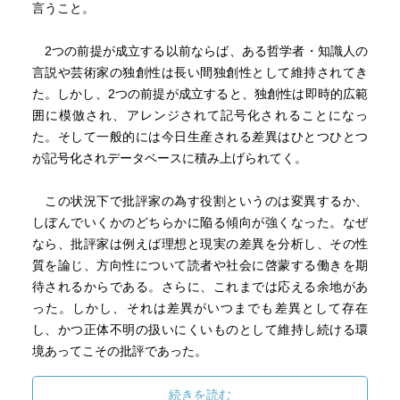
言うこと。
2つの前提が成立する以前ならば、ある哲学者・知識人の
言説や芸術家の独創性は長い間独創性として維持されてき
た。しかし、2つの前提が成立すると、独創性は即時的広範
囲に模倣され、アレンジされて記号化されることになっ
た。そして一般的には今日生産される差異はひとつひとつ
が記号化されデータベースに積み上げられてく。
この状況下で批評家の為す役割というのは変異するか、
しぼんでいくかのどちらかに陥る傾向が強くなった。なぜ
なら、批評家は例えば理想と現実の差異を分析し、その性
質を論じ、方向性について読者や社会に啓蒙する働きを期
待されるからである。さらに、これまでは応える余地があ
った。しかし、それは差異がいつまでも差異として存在
し、かつ正体不明の扱いにくいものとして維持し続ける環
境あってこその批評であった。
2つの前提が成立すると、批評家のその役割は縮小し、０
続きを読む