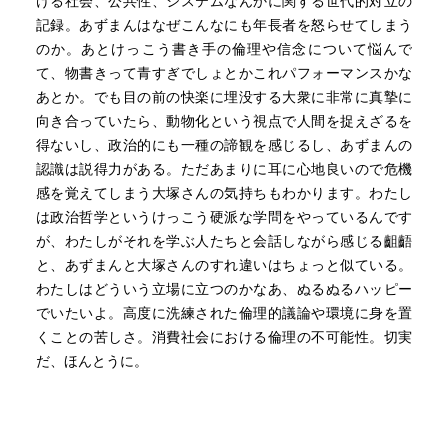
ける社会、公共性、システムなんかに関する世代的対立の
記録。あずまんはなぜこんなにも年長者を怒らせてしまう
のか。あとけっこう書き手の倫理や信念について悩んで
て、物書きって青すぎでしょとかこれパフォーマンスかな
あとか。でも目の前の快楽に埋没する大衆に非常に真摯に
向き合っていたら、動物化という視点で人間を捉えざるを
得ないし、政治的にも一種の諦観を感じるし、あずまんの
認識は説得力がある。ただあまりに耳に心地良いので危機
感を覚えてしまう大塚さんの気持ちもわかります。わたし
は政治哲学というけっこう硬派な学問をやっているんです
が、わたしがそれを学ぶ人たちと会話しながら感じる齟齬
と、あずまんと大塚さんのすれ違いはちょっと似ている。
わたしはどういう立場に立つのかなあ、ぬるぬるハッピー
でいたいよ。高度に洗練された倫理的議論や環境に身を置
くことの苦しさ。消費社会における倫理の不可能性。切実
だ、ほんとうに。