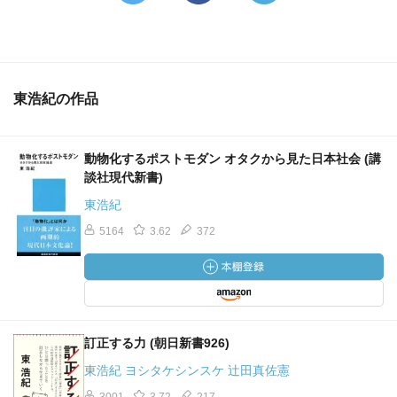
東浩紀の作品
動物化するポストモダン オタクから見た日本社会 (講
談社現代新書)
東浩紀
5164
3.62
372
訂正する力 (朝日新書926)
東浩紀 ヨシタケシンスケ 辻田真佐憲