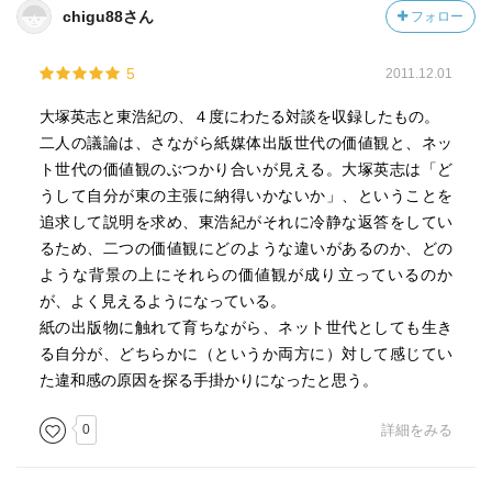
chigu88さん
フォロー
5
2011.12.01
大塚英志と東浩紀の、４度にわたる対談を収録したもの。
二人の議論は、さながら紙媒体出版世代の価値観と、ネッ
ト世代の価値観のぶつかり合いが見える。大塚英志は「ど
うして自分が東の主張に納得いかないか」、ということを
追求して説明を求め、東浩紀がそれに冷静な返答をしてい
るため、二つの価値観にどのような違いがあるのか、どの
ような背景の上にそれらの価値観が成り立っているのか
が、よく見えるようになっている。
紙の出版物に触れて育ちながら、ネット世代としても生き
る自分が、どちらかに（というか両方に）対して感じてい
た違和感の原因を探る手掛かりになったと思う。
0
詳細をみる