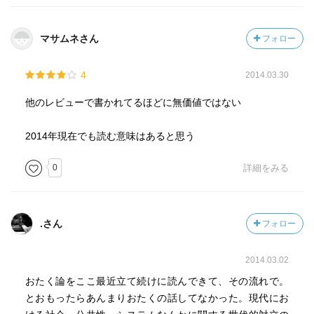
なければならないというところへ収斂するのではないかと
いう気がします。しかし2007年、2008年の対談では、東の
マサムネさん
フォロー
おなじようなスタンスを語ることばが、アーキテクチャ原
理主義のように響いてしまうのも事実ではないかと思いま
4
2014.03.30
す。
他のレビューで書かれてるほどに無価値ではない
両者の対話が噛みあっているということは、まったくとい
っていいほどないのですが、大塚のいい意味での「いやら
2014年現在でも読む意味はあると思う
しさ」が出ているという点でも、おもしろく読みました。
すくなくとも、おなじく話が噛みあっていない、東と笠井
0
詳細をみる
潔の往復書簡よりずっと刺激的だったように思います。
.さん
フォロー
2014.03.02
おたく論をここ最近立て続けに読んできて、その流れで。
とおもったらあんまりおたくの話してなかった。現代にお