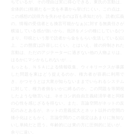
ちているが、その理由は実に得心できる。東氏の言動は、
全体的に(根拠たる一文を本書から挙げにくい。この点は、
この感想の説得力を失わせるのは百も承知だが)、読者(広義
の。情報の受信者とも換言可能かなぁ)に対する無責任さが
横溢している感が強いから。批評をメシの種にしている(つ
まり、印税という形で読者から金をもらい生活している)以
上、この態度は許容しにくい。とはいえ、彼の抑制された
言動は、ただのアジテーターに過ぎない他の人物よりは、
はるかにマシかもしれないが…。
もっとも、ＮＳＡによる情報収集、ウィキリークスが暴露
した問題を東はどう捉えるのか。権力者が容易に利用で
き、かつそうとは大衆が知らないままでいられるシステム
に対して、権力者側をいかに縛るのか。この問題を等閑視
したような物言いは、ネオコン的自由主義経済学者と同様
の心性を感じざるを得ない。また、言論空間がネットの反
応のみとあるが、ネットの意義拡大とネット以外の空間の
矮小化はともかく、言論空間のこの規定はあまりに無知な
いし単純だと思う。年齢的には東の方に圧倒的に近いが、
余りに遠い。