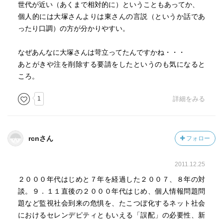
世代が近い（あくまで相対的に）ということもあってか、
個人的には大塚さんよりは東さんの言説（というか話であ
ったり口調）の方が分かりやすい。
なぜあんなに大塚さんは苛立ってたんですかね・・・
あとがきや注を削除する要請をしたというのも気になると
ころ。
1
詳細をみる
rcnさん
フォロー
2011.12.25
２０００年代はじめと７年を経過した２００７、８年の対
談。９．１１直後の２０００年代はじめ、個人情報問題問
題など監視社会到来の危惧を、たこつぼ化するネット社会
におけるセレンデピティともいえる「誤配」の必要性、新