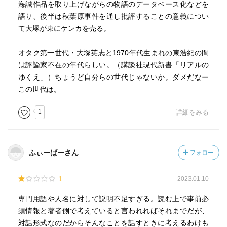
海誠作品を取り上げながらの物語のデータベース化などを
語り、後半は秋葉原事件を通し批評することの意義につい
て大塚が東にケンカを売る。
オタク第一世代・大塚英志と1970年代生まれの東浩紀の間
は評論家不在の年代らしい。（講談社現代新書「リアルの
ゆくえ」）ちょうど自分らの世代じゃないか。ダメだなー
この世代は。
1
詳細をみる
ふぃーばーさん
フォロー
1
2023.01.10
専門用語や人名に対して説明不足すぎる。読む上で事前必
須情報と著者側で考えていると言われればそれまでだが、
対話形式なのだからそんなことを話すときに考えるわけも