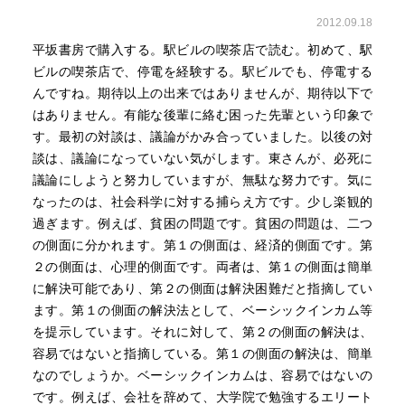
2012.09.18
平坂書房で購入する。駅ビルの喫茶店で読む。初めて、駅
ビルの喫茶店で、停電を経験する。駅ビルでも、停電する
んですね。期待以上の出来ではありませんが、期待以下で
はありません。有能な後輩に絡む困った先輩という印象で
す。最初の対談は、議論がかみ合っていました。以後の対
談は、議論になっていない気がします。東さんが、必死に
議論にしようと努力していますが、無駄な努力です。気に
なったのは、社会科学に対する捕らえ方です。少し楽観的
過ぎます。例えば、貧困の問題です。貧困の問題は、二つ
の側面に分かれます。第１の側面は、経済的側面です。第
２の側面は、心理的側面です。両者は、第１の側面は簡単
に解決可能であり、第２の側面は解決困難だと指摘してい
ます。第１の側面の解決法として、ベーシックインカム等
を提示しています。それに対して、第２の側面の解決は、
容易ではないと指摘している。第１の側面の解決は、簡単
なのでしょうか。ベーシックインカムは、容易ではないの
です。例えば、会社を辞めて、大学院で勉強するエリート