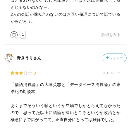
ほど変わりない。むしろ体感としては問題は尖鋭化してる
んじゃないのかなー。
2人の会話が噛み合わないのはお互い倫理について話ている
からだろう。
1
詳細をみる
青きうりさん
フォロー
3
2013.08.25
「物語消費論」の大塚英志と「データベース消費論」の東
浩紀の対談本。
あくまでそういう軸というか立場でしかとらえてなかった
ので、思ってた以上に議論が深いところというか政治とか
概念にまで広がってて、正直自分にとっては難解でした。