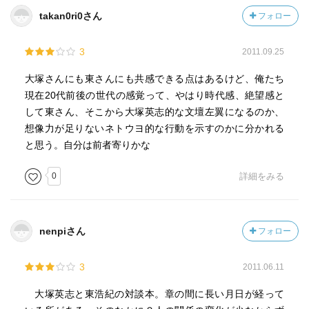
takan0ri0さん
フォロー
3
2011.09.25
大塚さんにも東さんにも共感できる点はあるけど、俺たち
現在20代前後の世代の感覚って、やはり時代感、絶望感と
して東さん、そこから大塚英志的な文壇左翼になるのか、
想像力が足りないネトウヨ的な行動を示すのかに分かれる
と思う。自分は前者寄りかな
0
詳細をみる
nenpiさん
フォロー
3
2011.06.11
大塚英志と東浩紀の対談本。章の間に長い月日が経って