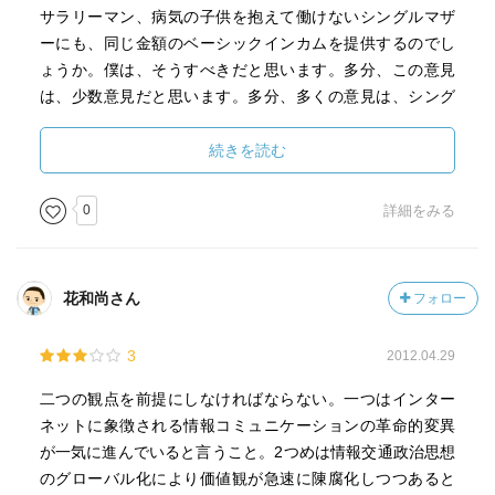
サラリーマン、病気の子供を抱えて働けないシングルマザ
ーにも、同じ金額のベーシックインカムを提供するのでし
ょうか。僕は、そうすべきだと思います。多分、この意見
は、少数意見だと思います。多分、多くの意見は、シング
ルマザーに、多くの額を払うべきだと思うでしょう。現実
には、色々な事情を斟酌して、額を決めることになるでし
続きを読む
ょう。その場合、額を判断するために、個人情報を提供す
る必要があるでしょう。また、その個人情報を検証するた
0
詳細をみる
めに、莫大な費用が必要となります。多分、実行不可能で
しょう。最後に、大塚節の好きな人にはお勧めです。ま
た、困惑する東さんの姿を想像したい人にもお勧めです。
花和尚さん
フォロー
逆に、日本のサブカルチャーの現状を理解したい人には、
お勧めできません。その手のものを求める人には、それぞ
3
2012.04.29
れの著者の著作の方がいいです。
二つの観点を前提にしなければならない。一つはインター
ネットに象徴される情報コミュニケーションの革命的変異
が一気に進んでいると言うこと。2つめは情報交通政治思想
のグローバル化により価値観が急速に陳腐化しつつあると