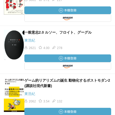
3001
3.72
217
一般意志2.0 ルソー、フロイト、グーグル
東浩紀
2621
4.00
278
ゲーム的リアリズムの誕生 動物化するポストモダン2
(講談社現代新書)
東浩紀
2062
3.54
132