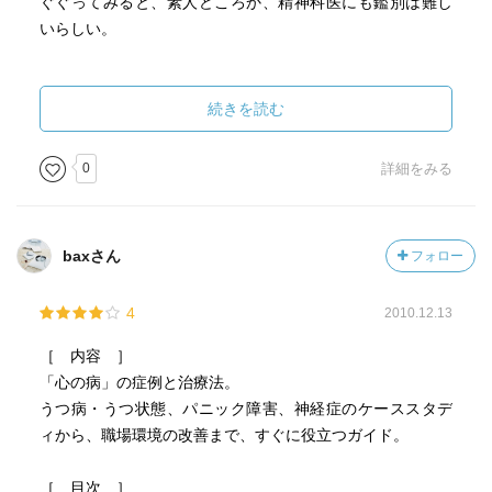
ぐぐってみると、素人どころか、精神科医にも鑑別は難し
いらしい。
http://118.82.92.190/blog/archives/2008/08/_6_8.html
続きを読む
本書でもいわゆる「新型うつ病」に言及している。この
「病気」は医師の間でも色々意見が分かれており、著者は
0
詳細をみる
「うつ病ではない」とする立場。
----
baxさん
フォロー
結論から言えば、「新型うつ病」は「うつ病」ではな
い。それだけでなく、「病気」とも言えない場合が多いよ
4
2010.12.13
うである。うつ病は「うつ状態」が持続的に見られる病気
であるから、ごく短期間しかうつ状態がみられないものは
［ 内容 ］
うつ病とは呼べない。
「心の病」の症例と治療法。
うつ病・うつ状態、パニック障害、神経症のケーススタデ
ここで分析すること自体あまり意味があるとは思えない
ィから、職場環境の改善まで、すぐに役立つガイド。
が、簡単に述べるならば、「新型うつ病」は未熟なパーソ
ナリティの人に出現した軽症で短期間の「うつ状態」であ
［ 目次 ］