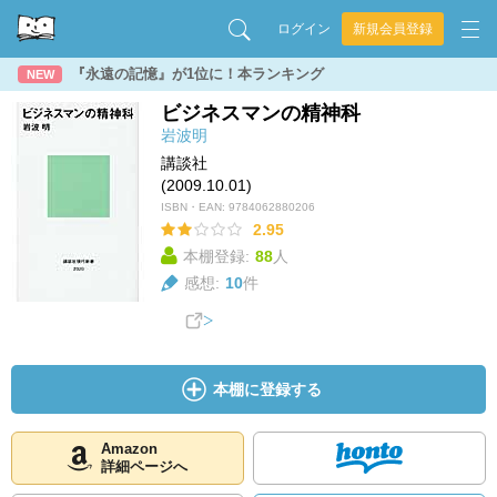
ログイン
新規会員登録
『永遠の記憶』が1位に！本ランキング
NEW
ビジネスマンの精神科
岩波明
講談社
(2009.10.01)
ISBN・EAN:
9784062880206
2.95
本棚登録:
88
人
感想:
10
件
本棚に登録する
Amazon
詳細ページへ