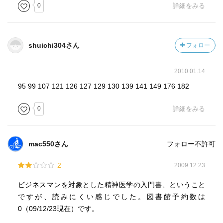
☆☆☆☆☆☆☆ 文章
0
詳細をみる
☆☆☆☆☆☆☆ ストーリー
☆☆☆☆☆☆☆ メッセージ性
☆☆☆☆☆☆☆ 冒険性
shuichi304さん
フォロー
☆☆☆☆☆☆☆ 読後の個人的な満足度
共感度（空振り三振・一部・参った！）
2010.01.14
読書の速度（時間がかかった・普通・一気に読んだ）
95 99 107 121 126 127 129 130 139 141 149 176 182
［ 関連図書 ］
0
詳細をみる
［ 参考となる書評 ］
mac550さん
フォロー不許可
2
2009.12.23
ビジネスマンを対象とした精神医学の入門書、ということ
ですが、読みにくい感じでした。図書館予約数は
0（09/12/23現在）です。