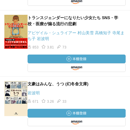
トランスジェンダーになりたい少女たち SNS・学
校・医療が煽る流行の悲劇
アビゲイル・シュライアー 村山美雪 高橋知子 寺尾ま
ち子 岩波明
853
3.81
73
文豪はみんな、うつ (幻冬舎文庫)
岩波明
671
3.26
33