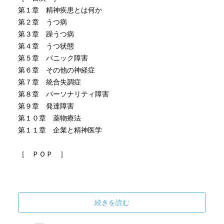
る。本人が精神的な不調を感じているのは確かだが、精神
第１章 精神疾患とは何か
科の治療は必要としないし、投薬も不要である。
第２章 うつ病
----
第３章 躁うつ病
第４章 うつ状態
とはいえ、本人の「未熟さ」がベースにあるという指摘
第５章 パニック障害
は、DSMを満たすから「うつ病のバリエーションである」
第６章 その他の神経症
という立場の医師と変わらない。
第７章 統合失調症
第８章 パーソナリティ障害
著者は「新型うつ病」も含めて、最近増えてきた自称うつ
第９章 発達障害
病の人たちを「ジャンクうつ」と呼んでいる。100ページに
第１０章 薬物療法
その「ジャンクうつ」の人から診察室で理不尽な要求をさ
第１１章 企業と精神医学
れて困ったというエピソードが出ている。障害年金がもら
えるように診断書を書かないと死んでやる！ と騒がれた
［ ＰＯＰ ］
そうで。精神科医というのも大変な職業だと思う。
［ おすすめ度 ］
続きを読む
☆☆☆☆☆☆☆ おすすめ度