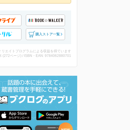
購入ストア一覧
ィリエイトプログラムによる収益を得ています
・本 (272ページ) / ISBN・EAN: 9784062880701