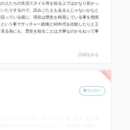
代の人たちの生活スタイル等を知る上ではかなり良かっ
ていたりするので、読みごたえもあるんじゃないかなと
で語っている様に、現在は歴史を軽視している事を危惧
という事でサッチャー政権と60年代を比較したりと工
を見る為にも、歴史を知ることは大事なのかもねって事
詳細をみる
フォロー
代史）を学ぼうと思い、手にとった一冊。先ず、経済発
、素材等）から読み解くのではなく、需要側（消費者、