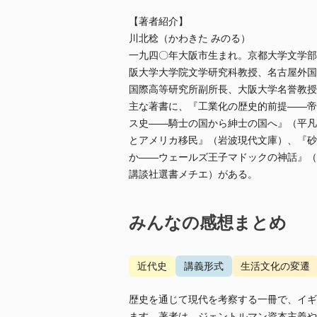
【著者紹介】
川北稔（かわきた みのる）
一九四〇年大阪市生まれ。京都大学文学部
阪大学大学院文学研究科教授、名古屋外国
国際高等研究所副所長、大阪大学名誉教授
主な著書に、『工業化の歴史的前提――帝
ス史――騎士の国から紳士の国へ』（平凡
とアメリカ移民』（岩波現代文庫）、『砂
か――ウェールズ王子マドックの神話』（
講談社選書メチエ）がある。
みんなの感想まとめ
近代史
講義形式
生活文化の変遷
歴史を通じて現代を考察する一冊で、イギ
ます。著者は、ジェントルマン資本主義や