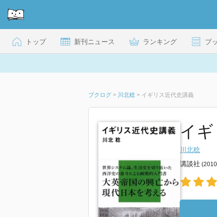
トップ
新刊ニュース
ランキング
ブ
ブクログ
>
川北稔
>
イギリス近代史講義
イギ
川北稔
講談社
(201