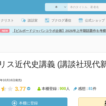
ックリスト
談話室
ブクログ通信
公式ショップ
【ビルボードジャパンコラボ企画】2026年上半期話題作を考察
NEW
リス近代史講義 (講談社現代新
0年10月16日発売)
3.77
本棚登録 :
900
人
感想 :
81
件
本棚に登録