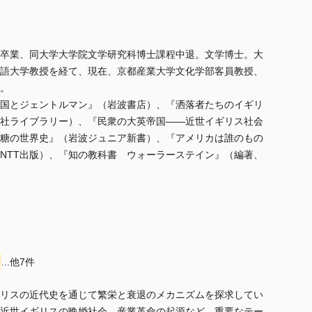
卒業、同大学大学院文学研究科博士課程中退。文学博士。大
語大学教授を経て、現在、京都産業大学文化学部客員教授、
。
国とジェントルマン』（岩波書店）、『洒落者たちのイギリ
社ライブラリー）、『民衆の大英帝国――近世イギリス社会
糖の世界史』（岩波ジュニア新書）、『アメリカは誰のもの
NTT出版）、『知の教科書 ウォーラーステイン』（編著、
...他7件
リスの近代史を通じて繁栄と衰退のメカニズムを探求してい
近世イギリスの晩婚社会、産業革命の起源など、重要なテー