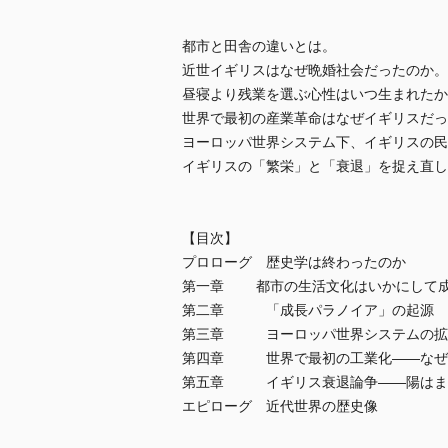
都市と田舎の違いとは。
近世イギリスはなぜ晩婚社会だったのか。
昼寝より残業を選ぶ心性はいつ生まれたか
世界で最初の産業革命はなぜイギリスだっ
ヨーロッパ世界システム下、イギリスの民
イギリスの「繁栄」と「衰退」を捉え直し
【目次】
プロローグ 歴史学は終わったのか
第一章 都市の生活文化はいかにして成
第二章 「成長パラノイア」の起源
第三章 ヨーロッパ世界システムの拡
第四章 世界で最初の工業化――なぜ
第五章 イギリス衰退論争――陽はま
エピローグ 近代世界の歴史像