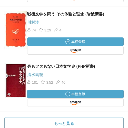
戦後文学を問う その体験と理念 (岩波新書)
川村湊
74
3.29
4
身もフタもない日本文学史 (PHP新書)
清水義範
181
3.52
40
もっと見る