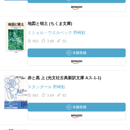
地図と領土 (ちくま文庫)
ミシェル・ウエルベック 野崎歓
963
3.98
50
赤と黒 上 (光文社古典新訳文庫 Aス-1-1)
スタンダール 野崎歓
892
3.64
82