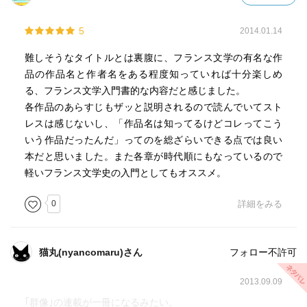
5
2014.01.14
難しそうなタイトルとは裏腹に、フランス文学の有名な作
品の作品名と作者名をある程度知っていれば十分楽しめ
る、フランス文学入門書的な内容だと感じました。
各作品のあらすじもザッと説明されるので読んでいてスト
レスは感じないし、「作品名は知ってるけどコレってこう
いう作品だったんだ」ってのを総ざらいできる点では良い
本だと思いました。また各章が時代順にもなっているので
軽いフランス文学史の入門としてもオススメ。
0
詳細をみる
猫丸(nyancomaru)さん
フォロー不許可
2013.09.09
｢群像｣の連載が一冊になるみたい。