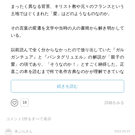
まったく異なる背景、キリスト教や元々のフランスという
土地ではぐくまれた「愛」はどのようなものなのか。
その言葉の変遷を文学や当時の人の書簡から解き明かして
いる。
以前読んで全く分からなかったので放り出していた『ガル
ガンチュア』と『パンタグリュエル』の解説が「親子の
愛」の項であり、「そうなのか！」とすごく納得した。正
直この本を読むまで何で名作古典なのかが理解できていな
かった。
続きを読む
ちなみに読んでもアムールについてはまだ霧の中といった
塩梅で良くわからなかった。
16
詳細をみる
まあ、仕方ないね。
コメント
1
件をすべて表示
本ぶらさん
2022.04.07