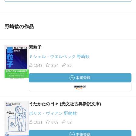
野崎歓の作品
素粒子
ミシェル・ウエルベック 野崎歓
1543
3.84
85
うたかたの日々 (光文社古典新訳文庫)
ボリス・ヴィアン 野崎歓
1021
3.69
82