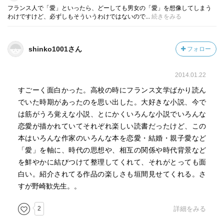
フランス人で「愛」といったら、どーしても男女の「愛」を想像してしまう
わけですけど、必ずしもそういうわけではないので...
続きをみる
shinko1001さん
フォロー
2014.01.22
すごーく面白かった。高校の時にフランス文学ばかり読ん
でいた時期があったのを思い出した。大好きな小説、今で
は筋がうろ覚えな小説、とにかくいろんな小説でいろんな
恋愛が描かれていてそれぞれ楽しい読書だったけど、この
本はいろんな作家のいろんな本を恋愛・結婚・親子愛など
「愛」を軸に、時代の思想や、相互の関係や時代背景など
を鮮やかに結びつけて整理してくれて、それがとっても面
白い。紹介されてる作品の楽しさも垣間見せてくれる。さ
すが野崎歓先生。。
2
詳細をみる