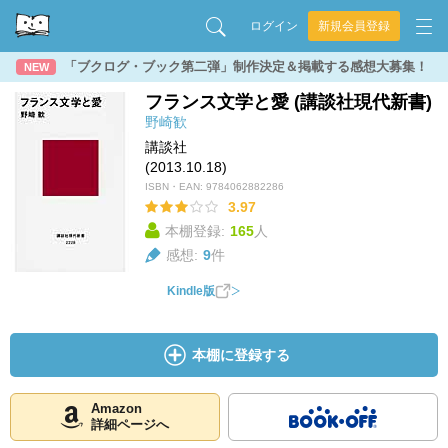
ログイン
新規会員登録
「ブクログ・ブック第二弾」制作決定＆掲載する感想大募集！
NEW
フランス文学と愛 (講談社現代新書)
野崎歓
講談社
(2013.10.18)
ISBN・EAN:
9784062882286
3.97
本棚登録:
165
人
感想:
9
件
Kindle版
本棚に登録する
Amazon
詳細ページへ