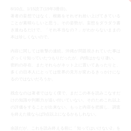
8/10点。1/15読了(19年3冊目)。
著者の妄想ではなく、根拠をそれぞれ拾い上げてきている
ことが素晴らしいと思う。その姿勢が。妄想をダラダラ書
き連ねるだけで、「それ本当なの？」がわからないままの
本は珍しくないので。
内容に関しては衝撃の連続。沖縄が問題視されていた事は
ざっくり知っていたつもりだったが、内情はかなり凄い。
密約の存在、またそれらがネット上に置いてあったりと、
多くの日本人にとっては世界の見方が変わるきっかけにな
るのではないだろうか。
残念なのは著者ではなく僕で、まだこの本を読みこなすだ
けの知識や判断力が追い付いていない。そのためこれ以上
の評価をすることが出来ない。もっと内容を把握し、調査
を終えた後ならば9点以上になるかもしれない。
余談だが、これを読み終える前に「知ってはいけない2」を