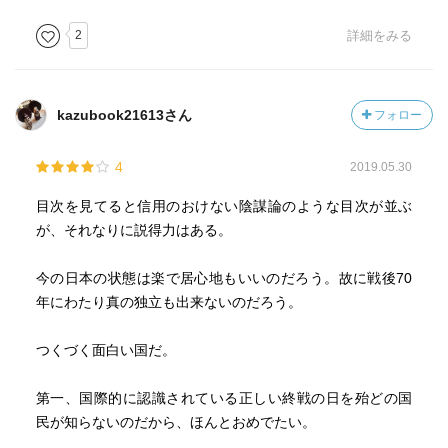
（指揮権密約）。
2
詳細をみる
9.占領中の関係をそのまま維持するかたちで、日本は独立後
も国連軍の代わりの米軍に対して基地や兵力を提供するこ
ととした。これは日米安保の生みの親、ジョン・フォスタ
kazubook21613さん
フォロー
ー・ダレスのトリック。
4
2019.05.30
10.なぜ9条3項・加憲案はダメか。憲法９条は日米安保条約
とセットで存在している。裏には基地権密約と指揮権密約
目次を見てると信用のおけない陰謀論のような目次が並ぶ
があるため、憲法で自衛隊を容認してしまうとその先にあ
が、それなりに説得力はある。
るのは米軍による日本の自衛隊の軍事利用体制の完成。
今の日本の状態は楽で居心地もいいのだろう。故に戦後70
年にわたり真の独立も出来ないのだろう。
つくづく面白い国だ。
第一、国際的に認識されている正しい終戦の日を殆どの国
民が知らないのだから、ほんとおめでたい。