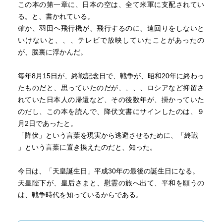
この本の第一章に、日本の空は、全て米軍に支配されてい
る。と、書かれている。
確か、羽田ヘ飛行機が、飛行するのに、遠回りをしないと
いけないと、、、テレビで放映していたことがあったの
が、脳裏に浮かんだ。
毎年8月15日が、終戦記念日で、戦争が、昭和20年に終わっ
たものだと、思っていたのだが、、、、ロシアなど抑留さ
れていた日本人の帰還など、その後数年が、掛かっていた
のだし、この本を読んで、降伏文書にサインしたのは、９
月2日であったと。
「降伏」という言葉を現実から逃避させるために、「終戦
」という言葉に置き換えたのだと、知った。
今日は、「天皇誕生日」平成30年の最後の誕生日になる。
天皇陛下が、皇后さまと、慰霊の旅へ出て、平和を願うの
は、戦争時代を知っているからである。
しかし、このような本の内容も、現実的に、国民は、知ら