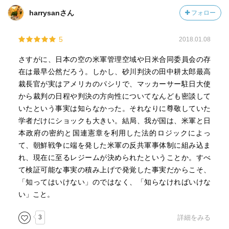
○その仕組みは、月2回の「日米合同委員会」にある。
harrysanさん
フォロー
と、いうものだ。
5
2018.01.08
「そんなバカな！」とみなさんは言うかもしれない。と受
けて、何度も何度も条文や公文書を元に論理を展開する。
さすがに、日本の空の米軍管理空域や日米合同委員会の存
強調すべきところは必ず太文字にする。強調すべきところ
在は最早公然だろう。しかし、砂川判決の田中耕太郎最高
は、本文の中で2回は繰り返す。ホントに強調すべきこと
裁長官が実はアメリカのパシリで、マッカーサー駐日大使
は、5回ぐらい繰り返したかもしれない。更には章ごとの表
から裁判の日程や判決の方向性についてなんども密談して
紙裏に、内容をマンガで要約してみせる。
いたという事実は知らなかった。それなりに尊敬していた
学者だけにショックも大きい。結局、我が国は、米軍と日
こういう（しつこいぐらいの）読者に寄り添う姿勢は、少
本政府の密約と国連憲章を利用した法的ロジックによっ
なくとも私には無かった。
て、朝鮮戦争に端を発した米軍の反共軍事体制に組み込ま
れ、現在に至るレジームが決められたということか。すべ
今回の本のいろんなレビューを読んでいると、「砂川裁判
て検証可能な事実の積み上げで発覚した事実だからこそ、
の最高裁判決」によって、安保条約（と高度に政治的問
「知ってはいけない」のではなく、「知らなければいけな
題）を日本国憲法よりも上位に置く日本の仕組みができて
い」こと。
いることへの反応が多かった。
3
詳細をみる
北方領土返還が安保条約の為にムリという仕組みにも反応