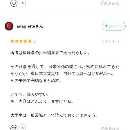
日常生活で米軍と関わることのない人であればこそ、不都
4
詳細をみる
合なことは放送しないマスコミよって切り取られた、ごく
一部の情報に満足せず、是非読んで欲しい一冊です。
adagietteさん
フォロー
5
2019.01.27
著者は孫崎享の担当編集者であったらしい。
その仕事を通して、日米関係の隠された密約に触れてきた
そうだが、東日本大震災後、自分でも調べはじめ執筆へ。
その平易で完結なまとめ本。
とても、読みやすい。
あ、内容はどんよりしますけどね。
大学生は一般常識として読んでおくとよさそう。
4
詳細をみる