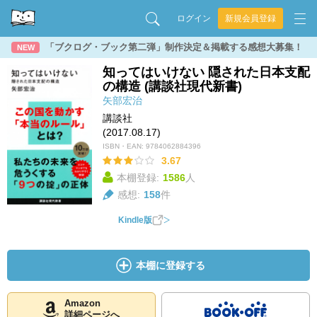
ログイン
新規会員登録
「ブクログ・ブック第二弾」制作決定＆掲載する感想大募集！
NEW
知ってはいけない 隠された日本支配
の構造 (講談社現代新書)
矢部宏治
講談社
(2017.08.17)
ISBN・EAN:
9784062884396
3.67
本棚登録:
1586
人
感想:
158
件
Kindle版
本棚に登録する
Amazon
詳細ページへ