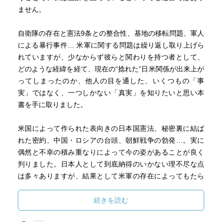
ません。
自衛隊の存在と憲法9条との整合性、基地の移転問題、軍人
による暴行事件… 米軍に関する問題は繰り返し取り上げら
れていますが、少なからず彼らと関わりを持つ者として、
どのような経緯を経て、現在の“捻れた”日米関係が出来上が
ってしまったのか、他人の目を通した、いくつもの「事
実」ではなく、一つしかない「真実」を知りたいと思い本
書を手に取りました。
米国によって作られた表向きの日本国憲法、秘密裏に結ば
れた密約、中国・ロシアの台頭、朝鮮戦争の勃発…。実に
偶然と不幸の積み重なりによって今の姿があることが良く
判りました。日本人として到底納得のいかない理不尽な点
は多々ありますが、結果として米軍の存在によってもたら
された良い点（例えば朝鮮戦争が無ければ、日本が終戦後
数年で経済大国に成長することは無かったでしょう）があ
続きを読む
るのもまた事実です。良いトコロ取りは出来ないのです。