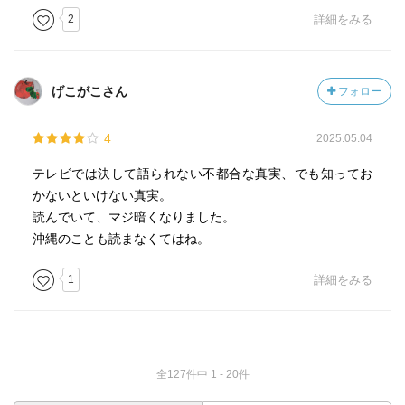
アメリカの思惑もロシアの思惑もわかるだけに、確かに解
2
詳細をみる
決できるはずはないと納得してしまったよ・・・
とりあえず、国民が一人でも多くこの事実を知り関心を持
げこがこさん
フォロー
つことが大事だと思いました。
4
2025.05.04
テレビでは決して語られない不都合な真実、でも知ってお
かないといけない真実。
読んでいて、マジ暗くなりました。
沖縄のことも読まなくてはね。
1
詳細をみる
全127件中 1 - 20件