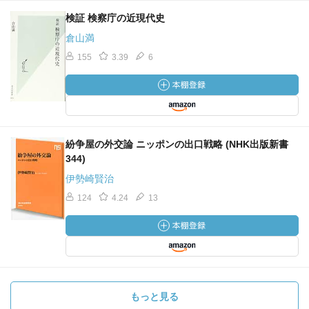
検証 検察庁の近現代史
倉山満
155
3.39
6
紛争屋の外交論 ニッポンの出口戦略 (NHK出版新書
344)
伊勢崎賢治
124
4.24
13
もっと見る