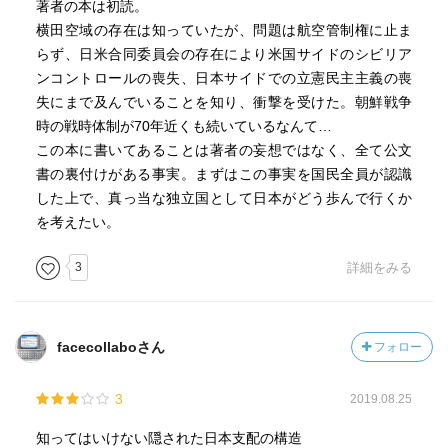
著者の本は初読。
横田空域の存在は知っていたが、問題は航空管制権に止ま
米と日韓台は軍事的従属関係にある。
らず、日米合同委員会の存在により米国サイドのシビリア
ンコントロールの喪失、日本サイドでの立憲民主主義の喪
4.国のトップは米軍+官僚である。占領中に出来た異常な会
失にまで及んでいることを知り、衝撃を受けた。朝鮮戦争
議体である日米合同委員会のメンバーは、米国側はほぼ軍
時の戦時体制が70年近くも続いているなんて…
人、日本側はエリート官僚。
この本に書いてあることは著者の妄想ではなく、全て公文
書の裏付けがある事実。まずはこの事実を国民全員が認識
5.国家は密約と裏マニュアルで運営する。オモテの条文は変
した上で、真っ当な独立国として日本がどう歩んで行くか
えても、その内容は以前と変わらないという密約。
を考えたい。
6.政府は憲法に縛られない。砂川裁判・最高裁判決の「日米
3
詳細をみる
安保条約のような高度な政治性を持つ問題は憲法判断しま
せーん」これが元凶で憲法が機能しなくなった。
facecollaboさん
フォロー
7.重要な文書は最初すべて英語で作成する。憲法９条のルー
ツは大西洋憲章。
3
2019.08.25
8.いったん戦争になったら自衛隊は米軍の指揮のもとで戦う
知ってはいけない隠された日本支配の構造