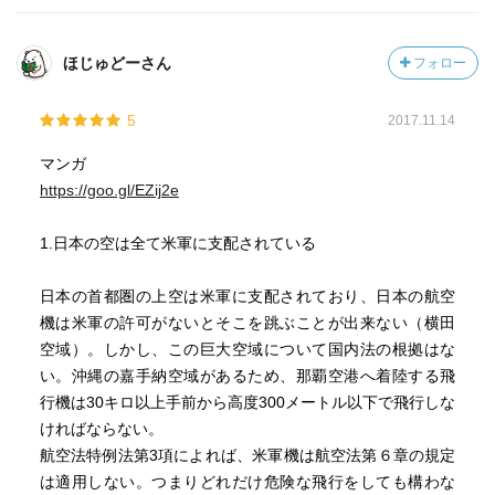
が多かった。参考にしたい。「なぜか、うすうす感づいて
いた」という感想も散見する。それこそが、この60年間の
運動で宣伝してきた「成果」なのかもしれない。その醒め
ほじゅどーさん
フォロー
た意識を「怒り」に変えるのにはどうすればいいのか、ま
だまだ課題は多い。また、密約の内容では新しく知った部
5
2017.11.14
分が多かった。勉強になった。
マンガ
https://goo.gl/EZij2e
1.日本の空は全て米軍に支配されている
日本の首都圏の上空は米軍に支配されており、日本の航空
機は米軍の許可がないとそこを跳ぶことが出来ない（横田
空域）。しかし、この巨大空域について国内法の根拠はな
い。沖縄の嘉手納空域があるため、那覇空港へ着陸する飛
行機は30キロ以上手前から高度300メートル以下で飛行しな
ければならない。
航空法特例法第3項によれば、米軍機は航空法第６章の規定
は適用しない。つまりどれだけ危険な飛行をしても構わな