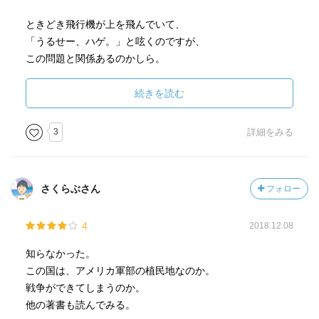
ときどき飛行機が上を飛んでいて、
「うるせー、ハゲ。」と呟くのですが、
この問題と関係あるのかしら。
カラスの集団みたいな感覚でしかありませんでした。
続きを読む
歴史の本いろいろ読んできて腹の立つことはたくさんあっ
たし、最近の事件でも医大不正事件,飲食店ドタキャン問題
3
詳細をみる
などとても不愉快。
そこいくと、この米軍問題、あまり直接な怒りにつながっ
ていきません
さくらぶさん
フォロー
だって朝鮮特需というのもきくし。
4
2018.12.08
〈いま、すべての人が、すべてのポジションを一度やめ
て、
知らなかった。
遠く離れた場所（沖縄、福島、自衛隊の最前線）で大きな
この国は、アメリカ軍部の植民地なのか。
矛盾に苦しむ人たちの声に真摯に耳を傾け、あくまで事実
戦争ができてしまうのか。
に基づいて、根本的な議論を行うときにきていると私は考
他の著書も読んでみる。
えます〉