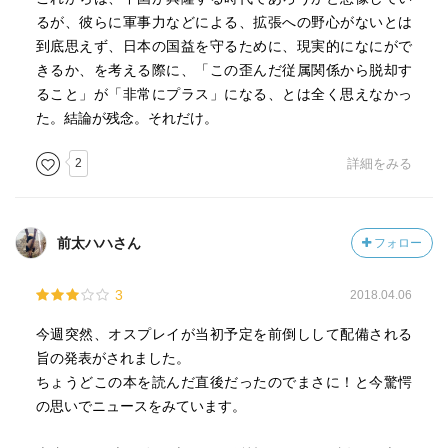
るが、彼らに軍事力などによる、拡張への野心がないとは
到底思えず、日本の国益を守るために、現実的になにがで
きるか、を考える際に、「この歪んだ従属関係から脱却す
ること」が「非常にプラス」になる、とは全く思えなかっ
た。結論が残念。それだけ。
2
詳細をみる
前太ハハさん
フォロー
3
2018.04.06
今週突然、オスプレイが当初予定を前倒しして配備される
旨の発表がされました。
ちょうどこの本を読んだ直後だったのでまさに！と今驚愕
の思いでニュースをみています。