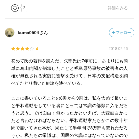
2
詳細をみる
この本の続編がでていて、今少しずつ読んでいます。
そちらには、じわじわ怒りを感じつつあります。
またあらためて。
kuma0504さん
フォロー
4
2018.02.26
初めて氏の著作を読んだ。矢部氏は7年前に、あまりにも簡
単に鳩山内閣が崩壊したことと福島原発事故の被害者の人
権が無視される実態に衝撃を受けて、日本の支配構造を調
べてたどり着いた結論を述べている。
ここに書いていることの8割から9割は、私を含めて長いこ
と平和運動をしている者にとっては常識の部類に入るだろ
うと思う。では面白く無かったかといえば、大変面白かっ
たと言わなければならない。平和運動家たちがこの数十年
間で書いてきた本が、果たして半年間で8万部も売れただろ
うか。私たちの常識は、国民の常識にはなっていないので