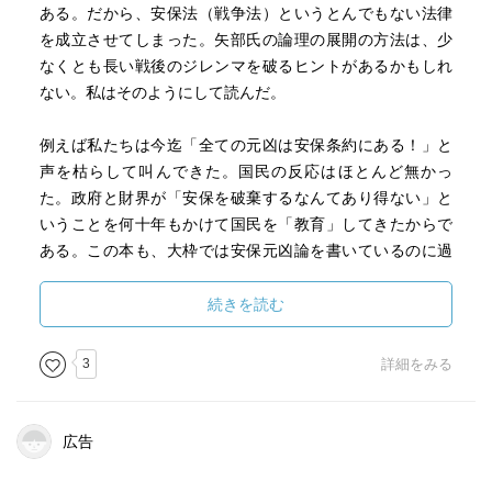
ある。だから、安保法（戦争法）というとんでもない法律
を成立させてしまった。矢部氏の論理の展開の方法は、少
なくとも長い戦後のジレンマを破るヒントがあるかもしれ
ない。私はそのようにして読んだ。
例えば私たちは今迄「全ての元凶は安保条約にある！」と
声を枯らして叫んできた。国民の反応はほとんど無かっ
た。政府と財界が「安保を破棄するなんてあり得ない」と
いうことを何十年もかけて国民を「教育」してきたからで
ある。この本も、大枠では安保元凶論を書いているのに過
ぎないのであるが、私たちの轍は踏まない。矢部氏は今ま
で書いてきた本の中で、何処が読者の関心を引いたのか、
続きを読む
それを強調しながら論理を展開する。
3
詳細をみる
つまり、
○日本の首都圏の空は米軍に支配されている（横田空域）。
しかも、支配されているのは、首都圏だけではなく、日本
広告
の全ての空であり、必要とされれば日本の全土である（全
土基地方方式）。