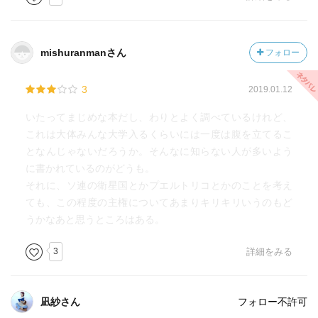
mishuranmanさん
フォロー
3
2019.01.12
いたってまじめな本だし、わりとよく調べているけれど、
これは大体みんな大学入るくらいには一度は腹を立てるこ
となんじゃないだろうか。そんなに知らない人が多いよう
に書かれているのがどうも。
それに、ソ連の衛星国とかプエルトリコとかのことを考え
ても、この程度の主権についてあまりキリキリいうのもど
うかなあと思うところはある。
3
詳細をみる
凪紗さん
フォロー不許可