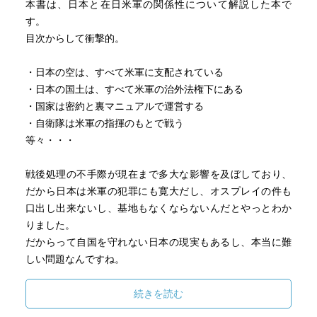
本書は、日本と在日米軍の関係性について解説した本で
す。
目次からして衝撃的。
・日本の空は、すべて米軍に支配されている
・日本の国土は、すべて米軍の治外法権下にある
・国家は密約と裏マニュアルで運営する
・自衛隊は米軍の指揮のもとで戦う
等々・・・
戦後処理の不手際が現在まで多大な影響を及ぼしており、
だから日本は米軍の犯罪にも寛大だし、オスプレイの件も
口出し出来ないし、基地もなくならないんだとやっとわか
りました。
だからって自国を守れない日本の現実もあるし、本当に難
しい問題なんですね。
北方領土問題も、実はこれらの密約のせいで100％絶対に解
続きを読む
決できないそうです。