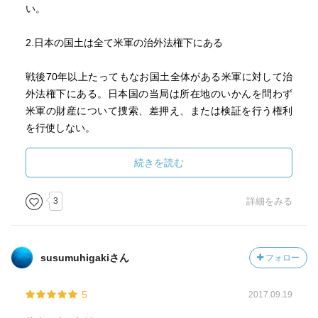
い。
2.日本の国土は全て米軍の治外法権下にある
戦後70年以上たってもなお国土全体がある米軍に対して治
外法権下にある。日本国の当局は所在地のいかんを問わず
米軍の財産について捜索、差押え、または検証を行う権利
を行使しない。
3.日本に国境はない
続きを読む
米国は米軍を日本国内およびその周辺に配備する権利を持
3
詳細をみる
っている。これにより米軍関係者は何のチェックもなしに
横田基地から日本へ入国できる。
susumuhigakiさん
フォロー
日本は米軍に対して日本国内に基地を置く権利と、他国を
攻撃する権利の両方を与えてしまっているので、「憲法９
5
2017.09.19
条にノーベル平和賞を」と言うのは現実離れした主張であ
ることに気づかなければならない。