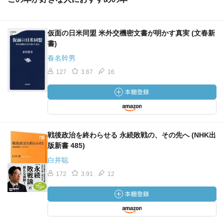
仮面の日米同盟 米外交機密文書が明かす真実 (文春新
書)
春名幹男
127
3.67
16
戦後政治を終わらせる 永続敗戦の、その先へ (NHK出
版新書 485)
白井聡
172
3.91
12