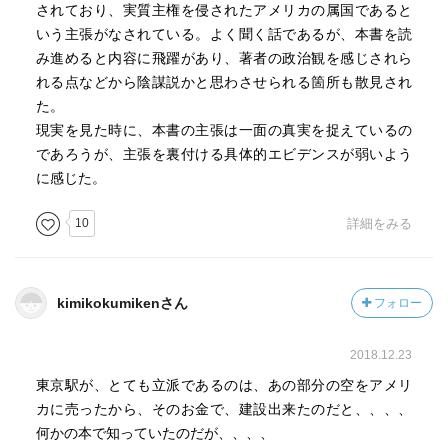
されており、実質主権を侵されたアメリカの属国であると
いう主張がなされている。よく聞く話であるが、本書を読
み進めると内容に飛躍があり、著者の政治観を感じされら
れる点などから陰謀説かと思わさせられる箇所も散見され
た。
現実を見た時に、本書の主張は一面の真実を捉えているの
であろうが、主張を裏付ける具体的エビデンスが弱いよう
に感じた。
10
詳細をみる
kimikokumikenさん
フォロー
2018.12.23
東京駅が、とても立派であるのは、あの部分の空をアメリ
カに売ったから、そのお金で、建設出来たのだと、、、、
何かの本で知っていたのだが、、、、