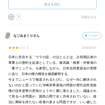
ないといけないのである。
続きを読む
「知ってはいけない」と、題名にあるのだが、「知らない
といけない」と、すべきではないかと・・・・
7
詳細をみる
なごみまくりさん
フォロー
3
2019.04.07
日本に存在する「ウラの掟」のほとんどは、占領期以来の
軍事上の密約を起源としている。最高裁・検察・外務省の
「裏マニュアル」を参照しながら、日米合同委員会の実態
に迫り、日本の権力構造を徹底解明する。
今までニュースで報道されるたびに、なぜ一向に解決され
ないのかと思っていた沖縄米軍基地の問題や歴代自民党政
権の従米姿勢の意味がようやく腑に落ちました。議論され
て然るべき問題が、国民の間で全く共有されていない。政
治に興味を持たない若者の多さも問題ですが、いい歳した