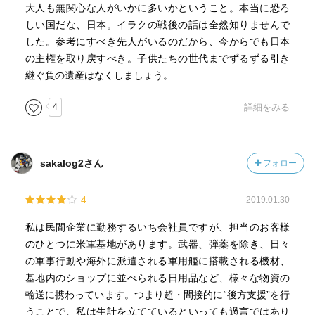
大人も無関心な人がいかに多いかということ。本当に恐ろ
しい国だな、日本。イラクの戦後の話は全然知りませんで
した。参考にすべき先人がいるのだから、今からでも日本
の主権を取り戻すべき。子供たちの世代までずるずる引き
継ぐ負の遺産はなくしましょう。
4
詳細をみる
sakalog2さん
フォロー
4
2019.01.30
私は民間企業に勤務するいち会社員ですが、担当のお客様
のひとつに米軍基地があります。武器、弾薬を除き、日々
の軍事行動や海外に派遣される軍用艦に搭載される機材、
基地内のショップに並べられる日用品など、様々な物資の
輸送に携わっています。つまり超・間接的に“後方支援”を行
うことで、私は生計を立てているといっても過言ではあり