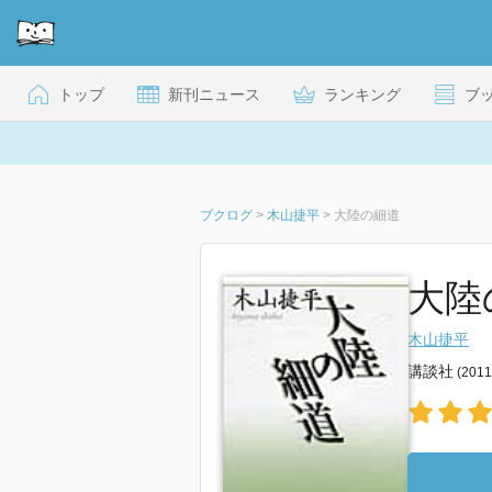
トップ
新刊ニュース
ランキング
ブ
ブクログ
>
木山捷平
>
大陸の細道
大陸
木山捷平
講談社
(201