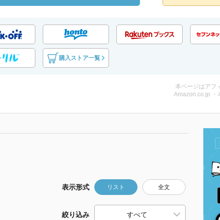
購入ストア一覧
本ページはアフ
Amazon.co.jp 
表示形式
リスト
全文
絞り込み