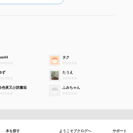
rua44
タク
ゆず
たうえ
全色夜又@読書垢
ふみちゃん
本を探す
ようこそブクログへ
サポート