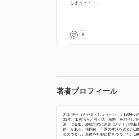
しまう・・・。
戦争末期、満州の混乱や当時の現
ユーモアを通して読者はその姿を
どんなに心細い地にあろうとも、
0
態をどう解釈し、どう世界を見る
飄々と強かに生きた時代人と満州
著者プロフィール
木山 捷平（きやま・しょうへい）：1904-
33年、太宰治らと同人誌「海豹」を創刊し
派」に参加。終戦間際に満州にわたり現地招
路」がある。帰国後、不遇の生活を送るが19
常のつましい哀歓を軽妙に描きつづけた。19