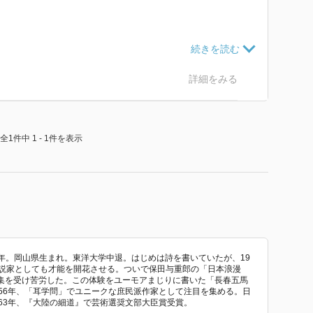
地日本人の置かれた状況が垣間見えるが、全て主人公の
見ることになる。
人と人との交流はいつでも可能で、降りかかってくる事
詳細をみる
のも自由。
の風景を、眼前に迫る思いで楽しく読めた。
全1件中 1 - 1件を表示
68年。岡山県生まれ。東洋大学中退。はじめは詩を書いていたが、19
小説家としても才能を開花させる。ついで保田与重郎の「日本浪漫
集を受け苦労した。この体験をユーモアまじりに書いた「長春五馬
56年、「耳学問」でユニークな庶民派作家として注目を集める。日
63年、『大陸の細道』で芸術選奨文部大臣賞受賞。