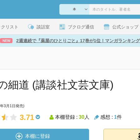
ックリスト
談話室
ブクログ通信
公式ショップ
2週連続で『薬屋のひとりごと』17巻が1位！マンガランキング
NEW
の細道 (講談社文芸文庫)
1年3月1日発売)
3.71
本棚登録 :
30
人
感想 :
1
件
本棚に登録