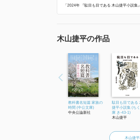
「2024年 『駄目も目である 木山捷平小説
木山捷平の作品
教科書名短篇 家族の
駄目も目である 
時間 (中公文庫)
捷平小説集 (ち
中央公論新社
庫 き-43-1)
木山捷平
木山捷平