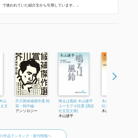
集』 で使われていた紹介文から引用しています。」
木山
芥川賞候補傑作選 戦
鳴るは風鈴 木山捷平
木山捷平全詩集 (講談
くま文
前・戦中編
ユーモア小説選 (講談
社文芸文庫)
アンソロジー
社文芸文庫)
木山捷平
木山捷平
の作品ランキング・新刊情報へ