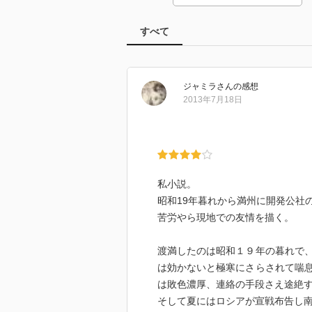
すべて
ジャミラ
さん
の感想
2013年7月18日
私小説。
昭和19年暮れから満州に開発公社
苦労やら現地での友情を描く。
渡満したのは昭和１９年の暮れで
は効かないと極寒にさらされて喘
は敗色濃厚、連絡の手段さえ途絶
そして夏にはロシアが宣戦布告し南