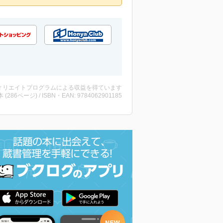
ィリエイトプログラムによる収益を得ています
・本 (286ページ) / ISBN・EAN: 9784062901185