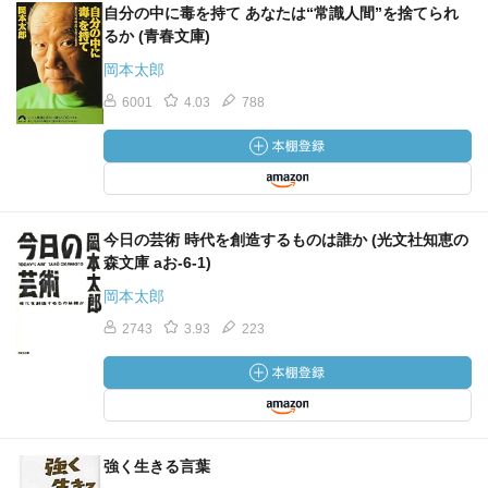
自分の中に毒を持て あなたは“常識人間”を捨てられ
るか (青春文庫)
岡本太郎
6001
4.03
788
今日の芸術 時代を創造するものは誰か (光文社知恵の
森文庫 aお-6-1)
岡本太郎
2743
3.93
223
強く生きる言葉