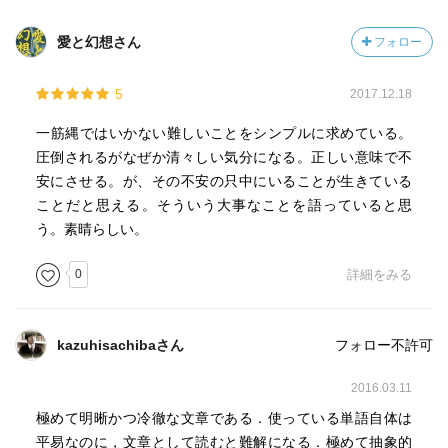
ピカソへの挑戦
愛と幻想さん
フォロー
絵はすべての人の創るもの
5
2017.12.18
うまかったり、まずかったり、きれいだったり、きたなか
ったりする、ということに対して、絶対にうぬぼれたり、
一筋縄ではいかない難しいことをシンプルに求めている。
また恥じたりすることはありません。
圧倒されるがなぜか清々しい気分になる。正しい意味で不
あるものが、ありのままに出るということ、まして、それ
安にさせる。が、その不安の只中にいることが生きている
を自分の力で積極的に押し出して表現しているならば、そ
ことだと思える。そういう大事なことを語っていると思
れは決して恥ずかしいことではないはずです。見栄や世間
う。素晴らしい。
体で自分をそのままに出すということをはばかり、自分に
ない、別な面ばかりを外に見せているという偽善的な習慣
0
詳細をみる
こそ、非本質的です。自分を実際そうである以上に見たが
ったり、また見せようとしたり、あるいは逆に、実力以下
に感じて卑屈になって見たり、また自己防衛本能から安全
kazuhisachibaさん
フォロー不許可
なカラの中に入って身を守るために、わざと自分を低く見
せようとすること(よくある手で、古い日本の社会では賢明
2016.03.11
な世渡り術とされてきたのです)、そこから自他共に堕落す
極めて明晰かつ冷徹な文章である．使っている単語自体は
る不明朗な雰囲気が出てくるのです。
平易なのに，文章として読むと難解になる．極めて抽象的