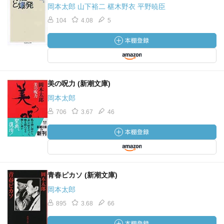
岡本太郎 山下裕二 椹木野衣 平野暁臣
104
4.08
5
美の呪力 (新潮文庫)
岡本太郎
706
3.67
46
青春ピカソ (新潮文庫)
岡本太郎
895
3.68
66