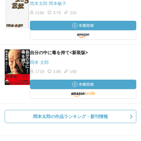
岡本太郎 岡本敏子
2190
3.79
210
自分の中に毒を持て<新装版>
岡本 太郎
1719
3.89
150
岡本太郎の作品ランキング・新刊情報