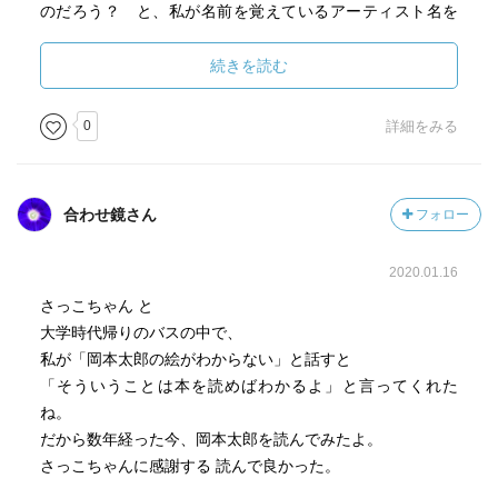
のだろう？ と、私が名前を覚えているアーティスト名を
あれこれ思い巡らすと…、「Chim↑Pom」（現：Chim↑Pom
from Smappa!Group）だったりするのかもしれない。
続きを読む
0
詳細をみる
合わせ鏡さん
フォロー
2020.01.16
さっこちゃん と
大学時代帰りのバスの中で、
私が「岡本太郎の絵がわからない」と話すと
「そういうことは本を読めばわかるよ」と言ってくれた
ね。
だから数年経った今、岡本太郎を読んでみたよ。
さっこちゃんに感謝する 読んで良かった。