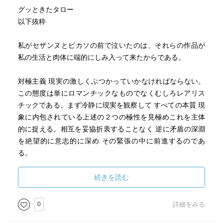
グッときたタロー
以下抜粋
私がセザンヌとピカソの前で泣いたのは、それらの作品が
私の生活と肉体に端的にしみ入って来たからである。
対極主義 現実の激しくぶつかっていかなければならない。
この態度は単にロマンチックなものでなくむしろレアリス
チックである。まず冷静に現実を観察して すべての本質 現
象に内包されている上述の２つの極性を見極めこれを主体
的に捉える。相互を妥協折衷することなく 逆に矛盾の深淵
を絶望的に意志的に深め その緊張の中に前進するのであ
る。
精神のあり方は強烈に吸収し反撥する緊張によって両極間
に発する火花の鮮烈な光景であり、引き裂かれた傷口のよ
続きを読む
うに なまなましい酸鼻を極めたものである。
0
詳細をみる
芸術観 アヴァンギャルド宣言