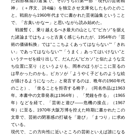
た四部構成の選集で、そのうちの第一部「現代の芸術精
神」（＋序文、詩4編）を独立させ文庫化したものとのこ
と。戦前から1960年代までに書かれた芸術論集ということ
で、「古臭いかなー」と思いながら読み始めた。
戦後暫く、乗り越えるべき最大の山として“ピカソ”を据え
た諸論まではちょっと古臭く感じられたが、1954年の「芸
術の価値転換」では“ここちよくあってはならない”“「きれ
い」であってはならない”“「うまく」あってはいけない”と
いうテーゼを繰り出して、だんだん“ピカソ”と似たような立
ち位置に至り（というよりも、岡本のほうがここに至るの
は早かったのかも。ピカソが「ようやく子どものような絵
が描けるようになった」と発言するのは、晩年の1960年代
のこと）、「坐ることを拒否する椅子」（同名作品は1963
年。本書中の文章発表は1964年）、「梵鐘を作る」（1965
年）などを経て、「芸術と遊び――危機の接点」（1967
年）に至る。1970年大阪万博を控えた時期に書かれたこの
文章で、芸術の閉塞感の打破を「遊び」「まつり」に求め
ている。
現代で、この方向性に近いところの芸術といえば誰になる