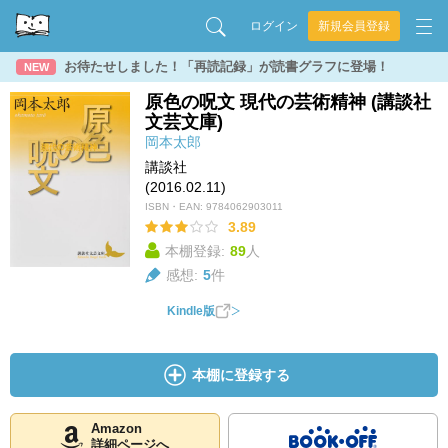
ログイン
新規会員登録
お待たせしました！「再読記録」が読書グラフに登場！
NEW
原色の呪文 現代の芸術精神 (講談社
文芸文庫)
岡本太郎
講談社
(2016.02.11)
ISBN・EAN:
9784062903011
3.89
本棚登録:
89
人
感想:
5
件
Kindle版
本棚に登録する
Amazon
詳細ページへ