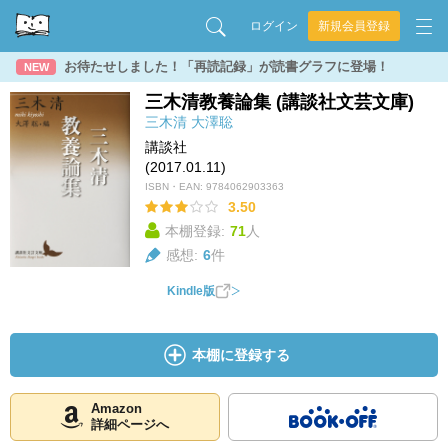
ログイン
新規会員登録
お待たせしました！「再読記録」が読書グラフに登場！
NEW
三木清教養論集 (講談社文芸文庫)
三木清
大澤聡
講談社
(2017.01.11)
ISBN・EAN:
9784062903363
3.50
本棚登録:
71
人
感想:
6
件
Kindle版
本棚に登録する
Amazon
詳細ページへ