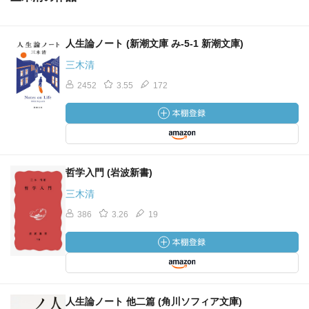
人生論ノート (新潮文庫 み-5-1 新潮文庫)
三木清
2452
3.55
172
哲学入門 (岩波新書)
三木清
386
3.26
19
人生論ノート 他二篇 (角川ソフィア文庫)