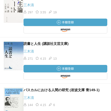
三木清
297
3.55
19
読書と人生 (講談社文芸文庫)
三木清
271
4.15
13
パスカルにおける人間の研究 (岩波文庫 青149-1)
三木清
144
4.15
6