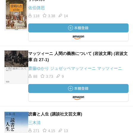
佐伯啓思
118
3.38
14
マッツィーニ 人間の義務について (岩波文庫) (岩波文
庫 白 27-1)
齋藤ゆかり ジュゼッペマッツィーニ マッツィーニ
88
3.73
9
読書と人生 (講談社文芸文庫)
三木清
271
4.15
13