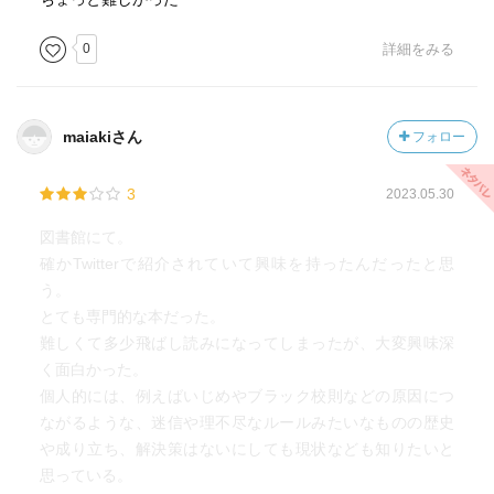
0
詳細をみる
maiakiさん
フォロー
3
2023.05.30
図書館にて。
確かTwitterで紹介されていて興味を持ったんだったと思
う。
とても専門的な本だった。
難しくて多少飛ばし読みになってしまったが、大変興味深
く面白かった。
個人的には、例えばいじめやブラック校則などの原因につ
ながるような、迷信や理不尽なルールみたいなものの歴史
や成り立ち、解決策はないにしても現状なども知りたいと
思っている。