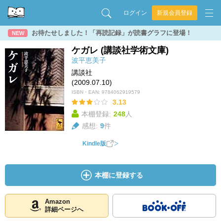
ログイン
新規会員登録
お待たせしました！「再読記録」が読書グラフに登場！
NEW
ケガレ (講談社学術文庫)
波平恵美子
講談社
(2009.07.10)
ISBN・EAN:
9784062919579
3.13
本棚登録:
248
人
感想:
9
件
Kindle版
本棚に登録する
Amazon
詳細ページへ