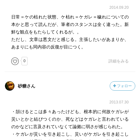
2014.09.20
日常＝ケの枯れた状態、ケ枯れ＝ケガレ＝穢れについての
本かと思って読んだが、筆者のスタンスは全く違った。新
鮮な観点をもたらしてくれるが。。
ただし、文章は悪文だと感じる。主張したいがあまりか、
あまりにも同内容の反復が目につく。
0
詳細をみる
砂糖さん
フォロー
2013.07.30
・頷けるとこは多々あったけども、根本的に何故ケガレが
災いとかと結びつくのか、死などはケガレと言われている
のかなどに言及されていなくて論拠に弱さが感じられた。
・ケガレが災いを引き起こし、災いがケガレを引き起こし