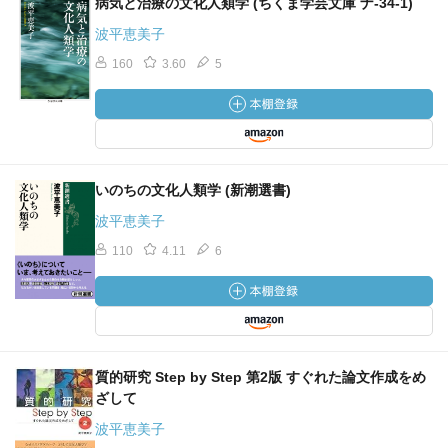
病気と治療の文化人類学 (ちくま学芸文庫 ナ-34-1)
波平恵美子
160
3.60
5
いのちの文化人類学 (新潮選書)
波平恵美子
110
4.11
6
質的研究 Step by Step 第2版 すぐれた論文作成をめ
ざして
波平恵美子