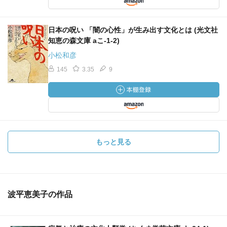
日本の呪い 「闇の心性」が生み出す文化とは (光文社
知恵の森文庫 aこ-1-2)
小松和彦
145
3.35
9
もっと見る
波平恵美子の作品