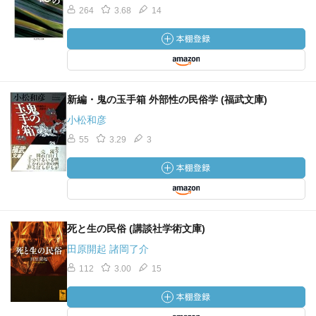
264
3.68
14
新編・鬼の玉手箱 外部性の民俗学 (福武文庫)
小松和彦
55
3.29
3
死と生の民俗 (講談社学術文庫)
田原開起 諸岡了介
112
3.00
15