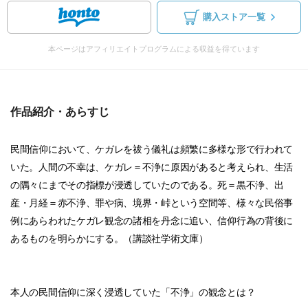
購入ストア一覧
本ページはアフィリエイトプログラムによる収益を得ています
作品紹介・あらすじ
民間信仰において、ケガレを祓う儀礼は頻繁に多様な形で行われて
いた。人間の不幸は、ケガレ＝不浄に原因があると考えられ、生活
の隅々にまでその指標が浸透していたのである。死＝黒不浄、出
産・月経＝赤不浄、罪や病、境界・峠という空間等、様々な民俗事
例にあらわれたケガレ観念の諸相を丹念に追い、信仰行為の背後に
あるものを明らかにする。（講談社学術文庫）
本人の民間信仰に深く浸透していた「不浄」の観念とは？