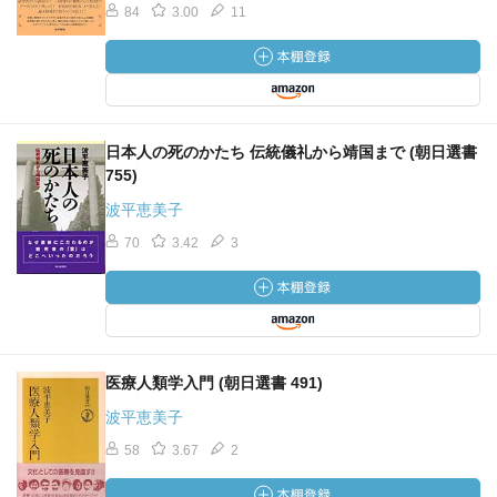
84
3.00
11
日本人の死のかたち 伝統儀礼から靖国まで (朝日選書
755)
波平恵美子
70
3.42
3
医療人類学入門 (朝日選書 491)
波平恵美子
58
3.67
2