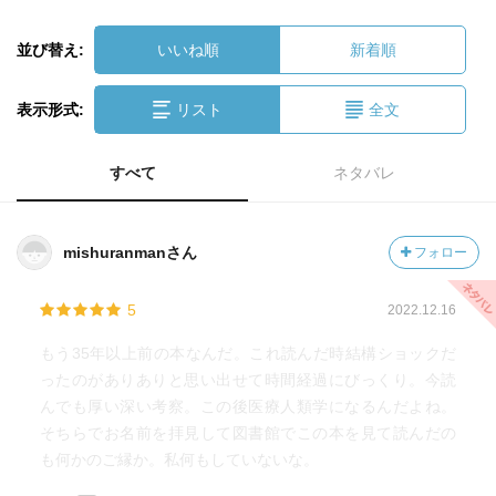
並び替え:
いいね順
新着順
表示形式:
リスト
全文
すべて
ネタバレ
mishuranmanさん
フォロー
5
2022.12.16
もう35年以上前の本なんだ。これ読んだ時結構ショックだ
ったのがありありと思い出せて時間経過にびっくり。今読
んでも厚い深い考察。この後医療人類学になるんだよね。
そちらでお名前を拝見して図書館でこの本を見て読んだの
も何かのご縁か。私何もしていないな。