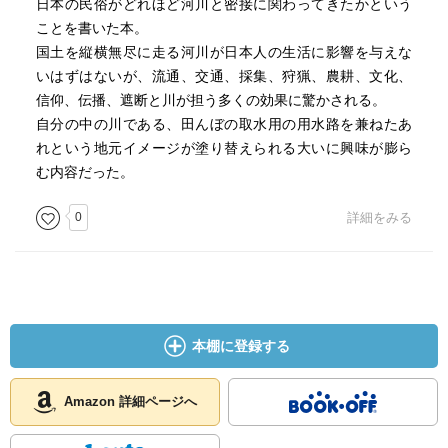
日本の民俗がどれほど河川と密接に関わってきたかという
ことを書いた本。
国土を縦横無尽に走る河川が日本人の生活に影響を与えな
いはずはないが、流通、交通、採集、狩猟、農耕、文化、
信仰、伝播、遮断と川が担う多くの効果に驚かされる。
自分の中の川である、田んぼの取水用の用水路を兼ねたあ
れという地元イメージが塗り替えられる大いに興味が膨ら
む内容だった。
0
詳細をみる
本棚に登録する
Amazon 詳細ページへ