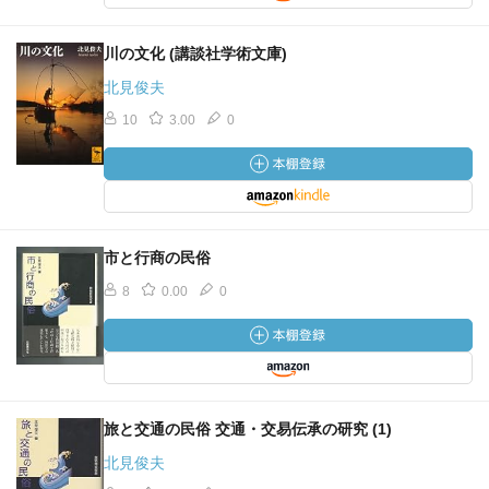
川の文化 (講談社学術文庫)
北見俊夫
10
3.00
0
市と行商の民俗
8
0.00
0
旅と交通の民俗 交通・交易伝承の研究 (1)
北見俊夫