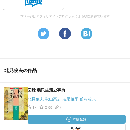
本ページはアフィリエイトプログラムによる収益を得ています
北見俊夫の作品
図録 農民生活史事典
北見俊夫 秋山高志 若尾俊平 前村松夫
18
3.33
0