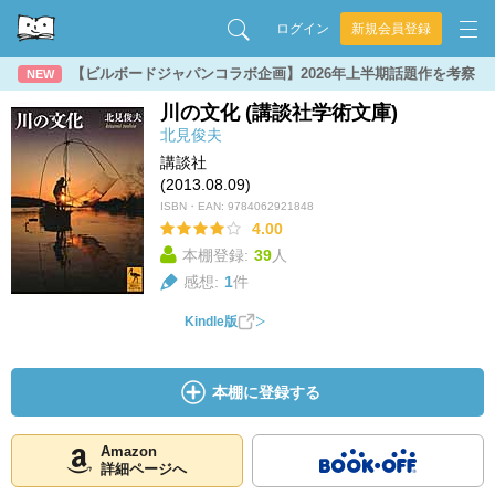
ログイン
新規会員登録
【ビルボードジャパンコラボ企画】2026年上半期話題作を考察
NEW
川の文化 (講談社学術文庫)
北見俊夫
講談社
(2013.08.09)
ISBN・EAN:
9784062921848
4.00
本棚登録:
39
人
感想:
1
件
Kindle版
本棚に登録する
Amazon
詳細ページへ