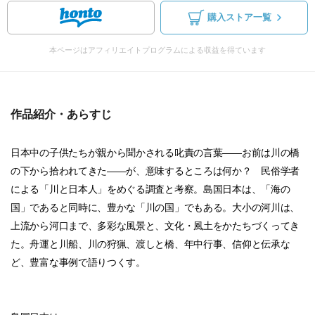
購入ストア一覧
本ページはアフィリエイトプログラムによる収益を得ています
作品紹介・あらすじ
日本中の子供たちが親から聞かされる叱責の言葉――お前は川の橋
の下から拾われてきた――が、意味するところは何か？ 民俗学者
による「川と日本人」をめぐる調査と考察。島国日本は、「海の
国」であると同時に、豊かな「川の国」でもある。大小の河川は、
上流から河口まで、多彩な風景と、文化・風土をかたちづくってき
た。舟運と川船、川の狩猟、渡しと橋、年中行事、信仰と伝承な
ど、豊富な事例で語りつくす。