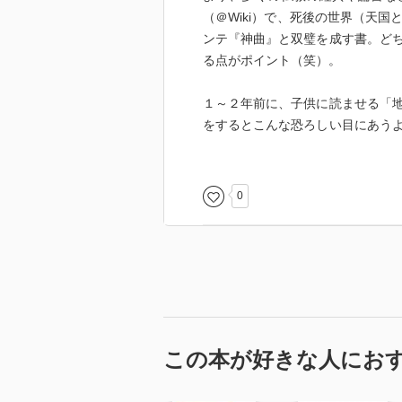
（＠Wiki）で、死後の世界（天
ンテ『神曲』と双璧を成す書。ど
る点がポイント（笑）。
１～２年前に、子供に読ませる「
をするとこんな恐ろしい目にあう
になってましたよね）、なるほど
ろしいところだよということを、
でこんな恐ろしい目にあうくらい
0
もかなり反省しました。これ、庶
「地獄」の庶民に対するもうひと
三昧やりたい放題な悪人がいて、
いた場合、「でもあいつは死んで
んだもん」と思うことで溜飲を下
憚る憎まれっ子も、あの世で酷い
この本が好きな人にお
現代人がいまだに捨て台詞で「お
が染み付いてるんだろうなあ。