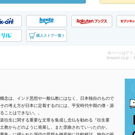
購入ストア一覧
本ページはアフ
Amazon.co.jp 
概念は、インド思想や一般仏教にはなく、日本独自のもので
その考え方が日本に定着するのには、平安時代中期の僧・源
ることはできない。。
楽往生に関する重要な文章を集成し念仏を勧める『往生要
土教からどのように発展し、また歪曲されていったのか。
要集』に綴られた源信の思想を徹底的に比較検討、独自の視