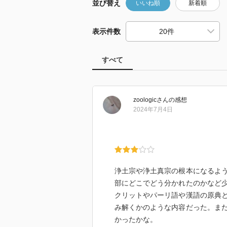
並び替え
いいね順
新着順
表示件数
すべて
zoologic
さん
の感想
2024年7月4日
浄土宗や浄土真宗の根本になるよ
部にどこでどう分かれたのかなど
クリットやパーリ語や漢語の原典
み解くかのような内容だった。ま
かったかな。