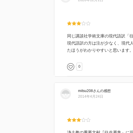
2020年12月1日
同じ講談社学術文庫の現代語訳「
現代語訳の方は注が少なく、現代
たほうがわかりやすいと思います
0
mitsu208
さん
の感想
2014年4月24日
浄土教の重要文献『往生要集』に