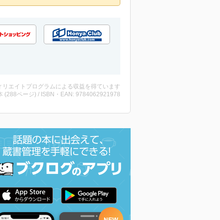
ィリエイトプログラムによる収益を得ています
・本 (288ページ) / ISBN・EAN: 9784062921978