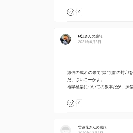
0
M江
さん
の感想
2021年6月8日
源信の成れの果て"獄門彊"の封印
だ、さいこーかよ。
地獄極楽についての教本だが、源
0
雪蓮花
さん
の感想