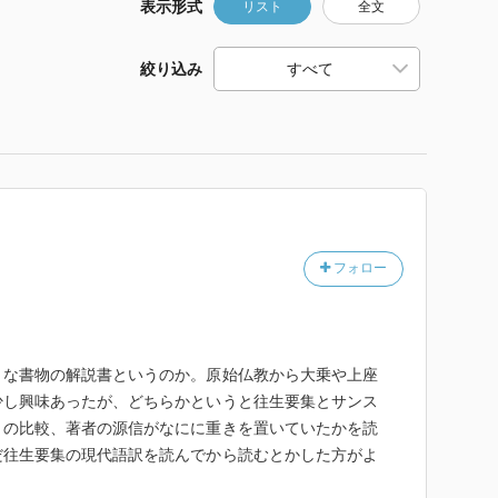
表示形式
リスト
全文
絞り込み
フォロー
うな書物の解説書というのか。原始仏教から大乗や上座
少し興味あったが、どちらかというと往生要集とサンス
との比較、著者の源信がなにに重きを置いていたかを読
だ往生要集の現代語訳を読んでから読むとかした方がよ