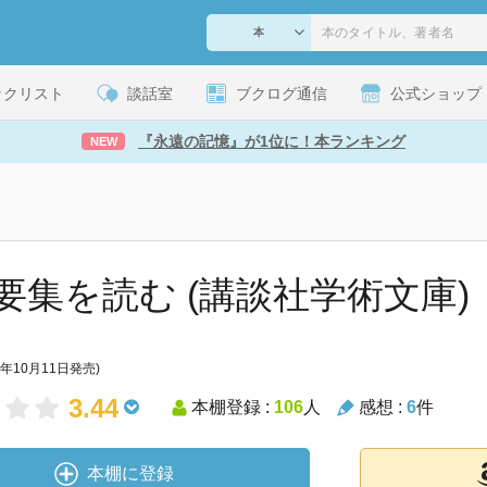
ックリスト
談話室
ブクログ通信
公式ショップ
『永遠の記憶』が1位に！本ランキング
NEW
要集を読む (講談社学術文庫)
3年10月11日発売)
3.44
本棚登録 :
106
人
感想 :
6
件
本棚に登録