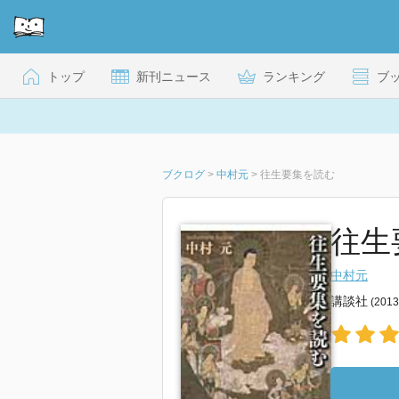
トップ
新刊ニュース
ランキング
ブ
ブクログ
>
中村元
>
往生要集を読む
往生
中村元
講談社
(201