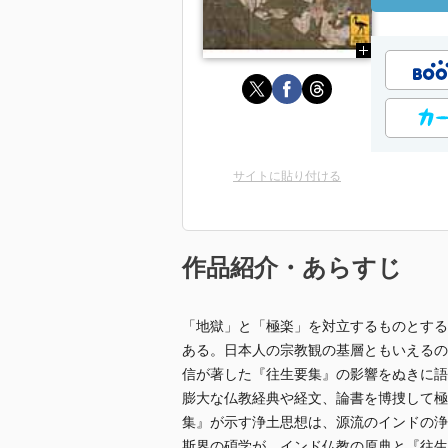
サイトに貼り付ける
作品紹介・あらすじ
「地獄」と「極楽」を対立するものとする
ある。日本人の宗教観の基層ともいえるの
信が著した『往生要集』の影響をぬきに語
膨大な仏教経典や経文、論書を博捜して極
集』が示す浄土思想は、源流のインドの浄
斯界の碩学が、インド仏教の原典と『往生