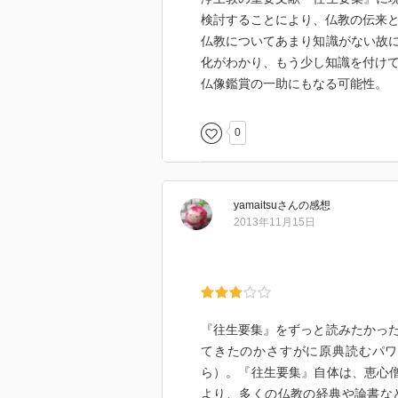
検討することにより、仏教の伝来
仏教についてあまり知識がない故
化がわかり、もう少し知識を付け
仏像鑑賞の一助にもなる可能性。
0
yamaitsu
さん
の感想
2013年11月15日
『往生要集』をずっと読みたかっ
てきたのかさすがに原典読むパワ
ら）。『往生要集』自体は、恵心僧
より、多くの仏教の経典や論書な