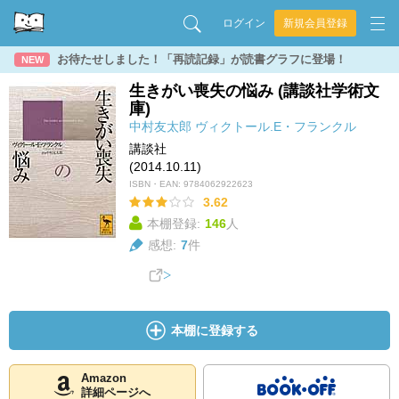
ログイン
新規会員登録
お待たせしました！「再読記録」が読書グラフに登場！
NEW
生きがい喪失の悩み (講談社学術文
庫)
中村友太郎
ヴィクトール.E・フランクル
講談社
(2014.10.11)
ISBN・EAN:
9784062922623
3.62
本棚登録:
146
人
感想:
7
件
本棚に登録する
Amazon
詳細ページへ