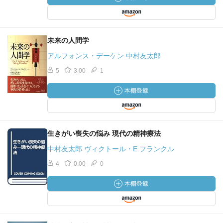
未来の人間学
アルフォンス・デーケン 中村友太郎
5
3.00
1
生きがい喪失の悩み 現代の精神療法
中村友太郎 ヴィクトール・E.フランクル
4
0.00
0