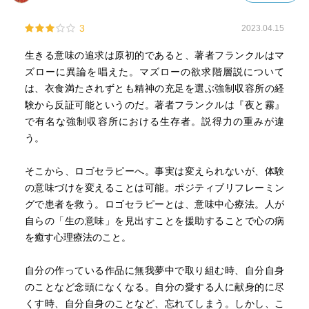
3
2023.04.15
生きる意味の追求は原初的であると、著者フランクルはマ
ズローに異論を唱えた。マズローの欲求階層説について
は、衣食満たされずとも精神の充足を選ぶ強制収容所の経
験から反証可能というのだ。著者フランクルは『夜と霧』
で有名な強制収容所における生存者。説得力の重みが違
う。
そこから、ロゴセラピーへ。事実は変えられないが、体験
の意味づけを変えることは可能。ポジティブリフレーミン
グで患者を救う。ロゴセラピーとは、意味中心療法。人が
自らの「生の意味」を見出すことを援助することで心の病
を癒す心理療法のこと。
自分の作っている作品に無我夢中で取り組む時、自分自身
のことなど念頭になくなる。自分の愛する人に献身的に尽
くす時、自分自身のことなど、忘れてしまう。しかし、こ