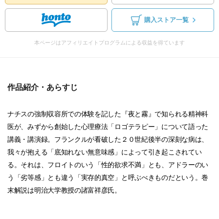
購入ストア一覧
本ページはアフィリエイトプログラムによる収益を得ています
作品紹介・あらすじ
ナチスの強制収容所での体験を記した『夜と霧』で知られる精神科
医が、みずから創始した心理療法「ロゴテラピー」について語った
講義・講演録。フランクルが看破した２０世紀後半の深刻な病は、
我々が抱える「底知れない無意味感」によって引き起こされてい
る。それは、フロイトのいう「性的欲求不満」とも、アドラーのい
う「劣等感」とも違う「実存的真空」と呼ぶべきものだという。巻
末解説は明治大学教授の諸富祥彦氏。