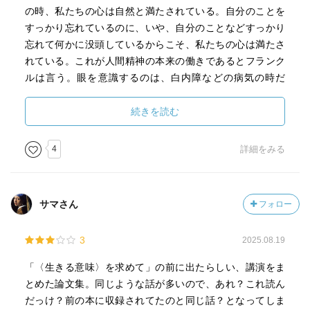
の時、私たちの心は自然と満たされている。自分のことを
すっかり忘れているのに、いや、自分のことなどすっかり
忘れて何かに没頭しているからこそ、私たちの心は満たさ
れている。これが人間精神の本来の働きであるとフランク
ルは言う。眼を意識するのは、白内障などの病気の時だ
け。
続きを読む
意識をしない、当たり前の日常こそ、幸福。幸福の追求、
自己実現は、なすべきことの結果として齎されるものなの
4
詳細をみる
に、意識するなら本末転倒。凄い本だ。
サマさん
フォロー
3
2025.08.19
「〈生きる意味〉を求めて」の前に出たらしい、講演をま
とめた論文集。同じような話が多いので、あれ？これ読ん
だっけ？前の本に収録されてたのと同じ話？となってしま