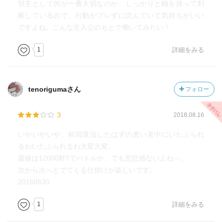
領主として何が一番大切なのか、しっかりと軸を持って判
断しているので、行動がブレずに読んでいて気持ちがいい
ですよね。こんな主人公のもとで働いてみたい！
1
詳細をみる
tenorigumaさん
フォロー
3
2018.08.16
いやいやいや、前回退治したはずの悪い老中にいたぶられ
るわいたぶられるわ大変大変。
最後は12000対7でバトルか、でも悲壮感ないよね～。
次から次へとでてくる仕掛けが楽しいです。
20160630
1
詳細をみる