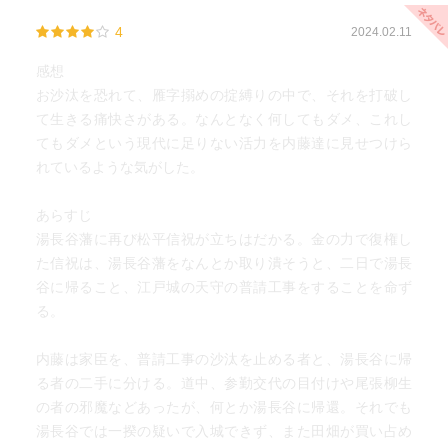
4
2024.02.11
感想
お沙汰を恐れて、雁字搦めの掟縛りの中で、それを打破し
て生きる痛快さがある。なんとなく何してもダメ、これし
てもダメという現代に足りない活力を内藤達に見せつけら
れているような気がした。
あらすじ
湯長谷藩に再び松平信祝が立ちはだかる。金の力で復権し
た信祝は、湯長谷藩をなんとか取り潰そうと、二日で湯長
谷に帰ること、江戸城の天守の普請工事をすることを命ず
る。
内藤は家臣を、普請工事の沙汰を止める者と、湯長谷に帰
る者の二手に分ける。道中、参勤交代の目付けや尾張柳生
の者の邪魔などあったが、何とか湯長谷に帰還。それでも
湯長谷では一揆の疑いで入城できず、また田畑が買い占め