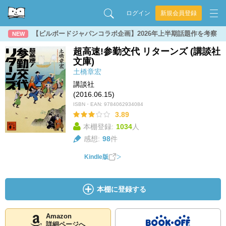
ログイン
新規会員登録
【ビルボードジャパンコラボ企画】2026年上半期話題作を考察
NEW
超高速!参勤交代 リターンズ (講談社
文庫)
土橋章宏
講談社
(2016.06.15)
ISBN・EAN:
9784062934084
3.89
本棚登録:
1034
人
感想:
98
件
Kindle版
本棚に登録する
Amazon
詳細ページへ