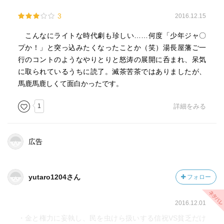
3
2016.12.15
こんなにライトな時代劇も珍しい……何度「少年ジャ〇
プか！」と突っ込みたくなったことか（笑）湯長屋藩ご一
行のコントのようなやりとりと怒涛の展開に呑まれ、呆気
に取られているうちに読了。滅茶苦茶ではありましたが、
馬鹿馬鹿しくて面白かったです。
1
詳細をみる
広告
yutaro1204さん
フォロー
2016.12.01
・金と権力に妄執し、民を虫けら扱いする信祝VS貧乏だけ