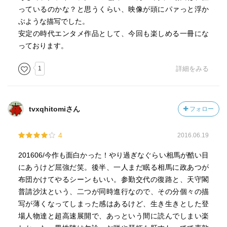
っているのかな？と思うくらい、映像が頭にパァっと浮か
ぶような描写でした。
安定の時代エンタメ作品として、今回も楽しめる一冊にな
っております。
1
詳細をみる
tvxqhitomiさん
フォロー
4
2016.06.19
201606/今作も面白かった！やり過ぎなぐらい相馬が酷い目
にあうけど屈強だ笑。後半、一人まだ眠る相馬に政あつが
布団かけてやるシーンもいい。参勤交代の復路と、天守閣
普請沙汰という、二つが同時進行なので、その分個々の描
写が薄くなってしまった感はあるけど、生き生きとした登
場人物達と超高速展開で、あっという間に読んでしまい楽