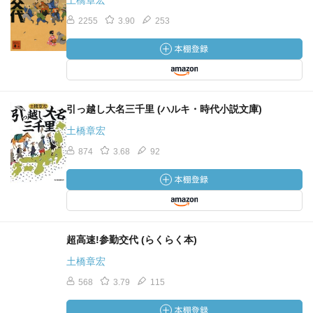
土橋章宏
2255
3.90
253
引っ越し大名三千里 (ハルキ・時代小説文庫)
土橋章宏
874
3.68
92
超高速!参勤交代 (らくらく本)
土橋章宏
568
3.79
115