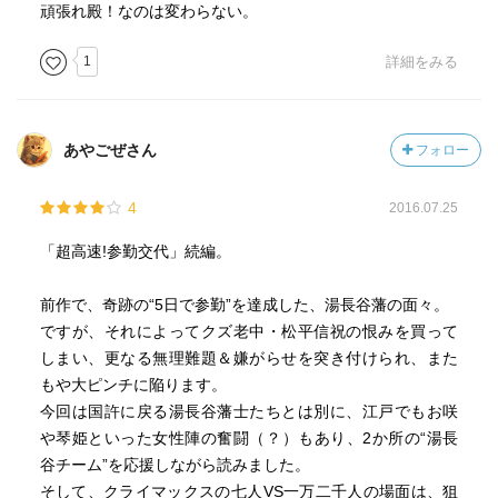
頑張れ殿！なのは変わらない。
1
詳細をみる
あやごぜさん
フォロー
4
2016.07.25
「超高速!参勤交代」続編。
前作で、奇跡の“5日で参勤”を達成した、湯長谷藩の面々。
ですが、それによってクズ老中・松平信祝の恨みを買って
しまい、更なる無理難題＆嫌がらせを突き付けられ、また
もや大ピンチに陥ります。
今回は国許に戻る湯長谷藩士たちとは別に、江戸でもお咲
や琴姫といった女性陣の奮闘（？）もあり、2か所の“湯長
谷チーム”を応援しながら読みました。
そして、クライマックスの七人VS一万二千人の場面は、狙