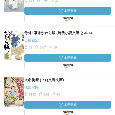
223
4.08
23
号外! 幕末かわら版 (時代小説文庫 と-6-4)
土橋章宏
52
3.67
10
大名倒産 (上) (文春文庫)
浅田次郎
1192
3.61
87