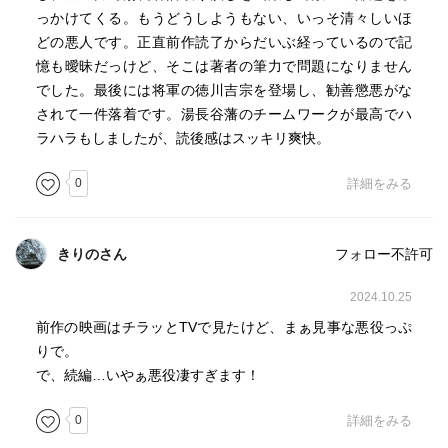
っかけてくる。もうどうしようもない、いっそ清々しいほ
どの悪人です。正直前作読了からだいぶ経っているので記
憶も曖昧だっけど、そこは著者の筆力で問題になりません
でした。最後には将軍の徳川吉宗を登場し、勧善懲悪がな
されて一件落着です。湯長谷藩のチームワークが最高でハ
ラハラもしましたが、読後感はスッキリ爽快。
0
詳細をみる
きりのさん
フォロー不許可
2024.10.25
前作の映画はチラッとTVで見たけど、まぁ見事な悪役っぷ
りで。
で、続編…いやぁ悪役凄すぎます！
0
詳細をみる