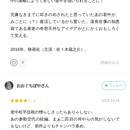
中の策略によって苦しい道中を強いられることに！
完膚なきまでに叩きのめされたと思っていたあの老中が、
みごとに（？）復活しているから驚いた。湯長谷藩の知恵
袋である家老の奇想天外なアイデアがとにかくおもしろく
て笑える。
2016年、映画化（主演：佐々木蔵之介）。
0
詳細をみる
おおぐちぼやさん
フォロー
4
2016.10.16
老中松平信祝の憎らしさったらありゃしない。
あの参勤交代の続編。まぁ二匹目の何やらの気がしないで
もないけど、前作よりもチャンバラ多め。