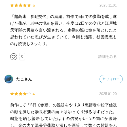
5
2025.11.01
「超高速！参勤交代」の続編。前作で5日での参勤を成し遂
げた藩が、老中の恨みを買い、今度は2日での交代と江戸城
天守閣の再建を言い渡される。参勤の際に命を落としたと
思われていた忍びが生きていて、今回も活躍。勧善懲悪も
のは読後もスッキリ。
0
詳細をみる
たこさん
フォロー
4
2025.01.20
前作にて「5日で参勤」の難題をやりきり悪徳老中松平信祝
の顔を潰した湯長谷藩の面々はゆっくり帰るはずだった。
醜態を晒し蟄居していたはずの信祝がいつの間にか復帰
し、金の力で湯長谷藩取り潰しを画策して数々の難題をふ