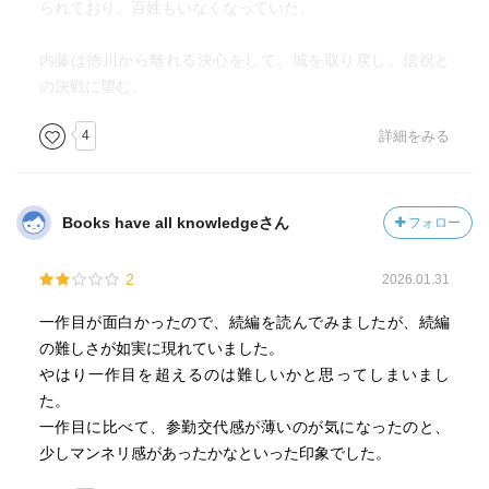
られており、百姓もいなくなっていた。
内藤は徳川から離れる決心をして、城を取り戻し、信祝と
の決戦に望む。
4
詳細をみる
Books have all knowledgeさん
フォロー
2
2026.01.31
一作目が面白かったので、続編を読んでみましたが、続編
の難しさが如実に現れていました。
やはり一作目を超えるのは難しいかと思ってしまいまし
た。
一作目に比べて、参勤交代感が薄いのが気になったのと、
少しマンネリ感があったかなといった印象でした。