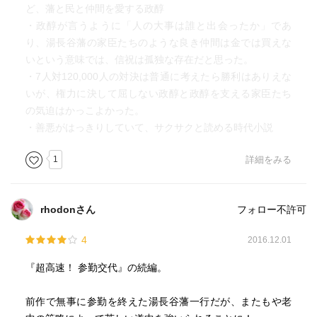
ど、藩と民と仲間を愛する政醇
・政醇が言うように「人の大事は誰と出会ったか」であ
り、湯長谷藩の家臣たちのような良き仲間は金では買えな
いという意味では、信祝は孤独な存在だと思った。
・7人対120,000人の対決は普通に考えたら勝利はありえな
いが、権力に決して屈しない政醇と政醇を支える家臣たち
の気迫はかっこよかった。
・善悪がはっきりしていて、サクサクと読める時代小説
1
詳細をみる
rhodonさん
フォロー不許可
4
2016.12.01
『超高速！ 参勤交代』の続編。
前作で無事に参勤を終えた湯長谷藩一行だが、またもや老