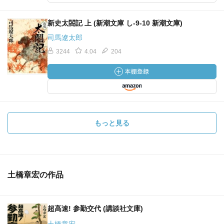
新史太閤記 上 (新潮文庫 し-9-10 新潮文庫)
司馬遼太郎
3244
4.04
204
もっと見る
土橋章宏の作品
超高速! 参勤交代 (講談社文庫)