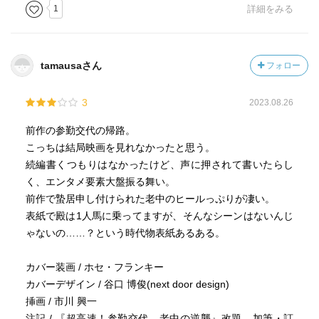
1
詳細をみる
tamausaさん
フォロー
3
2023.08.26
前作の参勤交代の帰路。
こっちは結局映画を見れなかったと思う。
続編書くつもりはなかったけど、声に押されて書いたらし
く、エンタメ要素大盤振る舞い。
前作で蟄居申し付けられた老中のヒールっぷりが凄い。
表紙で殿は1人馬に乗ってますが、そんなシーンはないんじ
ゃないの……？という時代物表紙あるある。
カバー装画 / ホセ・フランキー
カバーデザイン / 谷口 博俊(next door design)
挿画 / 市川 興一
注記 / 『超高速！参勤交代 老中の逆襲』改題、加筆・訂