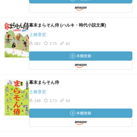
幕末まらそん侍 (ハルキ・時代小説文庫)
土橋章宏
562
3.75
62
幕末まらそん侍
土橋章宏
248
3.73
54