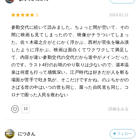
5
2024.01.21
参勤交代に続いて読みました。ちょっと間が空いて、その
間に映画も見てしまったので、映像がチラついてしまっ
た。佐々木蔵之介がとにかく浮かぶ、西村が苦虫を噛み潰
したように浮かぶ。映画は面白くてワクワクして満足し
て、内容が違い参勤交代の交代だから道中がメインだった
のです。ラスト4行のお咲のやり取りは少ないので、湯本温
泉は何度も行って感慨深い。江戸時代は好きだが人を斬る
場面が苦手で吐き気が、そこだけですかね。のぶちかがの
さばる世の中はいつの世も同じ、腐った自民党も同じ。コ
ロナで困った人民を救わない
10
詳細をみる
につさん
フォロー