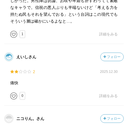
しかった。男性陣は勿論、お咲や琴姫も肝すわってて素敵
なキャラで。信祝の悪人ぶりも半端ないけど「考える力を
持たぬ民もそれを望んでおる」という台詞はこの現代でも
そういう層は確かにいるよなと…。
1
詳細をみる
えいしさん
フォロー
2
2025.12.30
痛快
0
詳細をみる
ニコりん。さん
フォロー