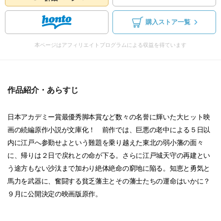
購入ストア一覧
本ページはアフィリエイトプログラムによる収益を得ています
作品紹介・あらすじ
日本アカデミー賞最優秀脚本賞など数々の名誉に輝いた大ヒット映
画の続編原作小説が文庫化！ 前作では、巨悪の老中による５日以
内に江戸へ参勤せよという難題を乗り越えた東北の弱小藩の面々
に、帰りは２日で戻れとの命が下る。さらに江戸城天守の再建とい
う途方もない沙汰まで加わり絶体絶命の窮地に陥る。知恵と勇気と
馬力を武器に、奮闘する貧乏藩主とその藩士たちの運命はいかに？
９月に公開決定の映画版原作。