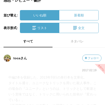
感想・レビュー・書評
並び替え:
いいね順
新着順
表示形式:
リスト
全文
すべて
ネタバレ
tocaさん
フォロー
2017.02.19
中編2本を収録した、2013年刊行の単行本を文庫化。
タイトル通り、ユニークなトリックを用いた殺人事件。こ
の場合の『ユニーク』というのは、トリックとして斬新と
いう意味ではなく、トリックに用いられた技術が『変わっ
ている』。