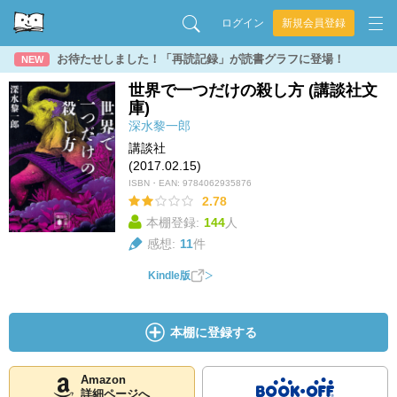
ログイン
新規会員登録
お待たせしました！「再読記録」が読書グラフに登場！
NEW
世界で一つだけの殺し方 (講談社文
庫)
深水黎一郎
講談社
(2017.02.15)
ISBN・EAN:
9784062935876
2.78
本棚登録:
144
人
感想:
11
件
Kindle版
本棚に登録する
Amazon
詳細ページへ