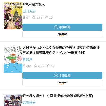
100人館の殺人
山口芳宏
97
3.07
19
大雑把かつあやふやな怪盗の予告状 警察庁特殊例外
事案専従捜査課事件ファイル (一般書 416)
倉知淳
364
3.35
45
銀の檻を溶かして 薬屋探偵妖綺談 (講談社文庫)
高里椎奈