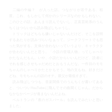
二編の中編？ が入った話。つながりが若干ある、程
度。これ、もしかして何かのシリーズなのかもしれない。
このひとの話、あんまり読んでないし、正直芸術系のうん
ちくはつらいから読み飛ばしちゃうし。
トリックはどちらも嫌いじゃないんだけど、そこを説明
するあたりが読みづらいなぁって。ジークフリートでも思
った気がする。文体が合わないっていうより、キャラクタ
が合わないんだと思う。「小説の登場人物」ってしゃべり
かたなんだもん。いや、小説だからいいんだけど、読者に
それを感じさせちゃだめだとおもうんだな。一作目のモモ
ちゃんのしゃべりかたとかもそう。地の文もね。好きだけ
どね、モモちゃんの話のオチ。親父が最低すぎて。
読み飛ばしつつも、音楽関係でのうんちくが書いてある
と、ついついYouTubeに飛んでその曲聞くじゃん。だから
なかなかページが進まないんだよね。
ベルトランの『夜のガスパール』を読んでみたいと思い
ました。