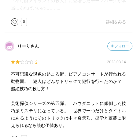
『不可能アイランドの殺人』に登場したテーマパークが本
当にあればいいのに……。
0
詳細をみる
りーりさん
フォロー
2
2023.03.14
不可思議な現象の起こる街、ピアノコンサートが行われる
動物園。 犯人はどんなトリックで犯行を行ったのか？
超絶技巧の殺し方！
芸術探偵シリーズの第五弾。 ハウダニットに傾倒した技
巧派ミステリになっている。 世界で一つだけとタイトル
にあるようにそのトリックは中々奇天烈、衒学と蘊蓄に耐
えられるなら読む価値あり。