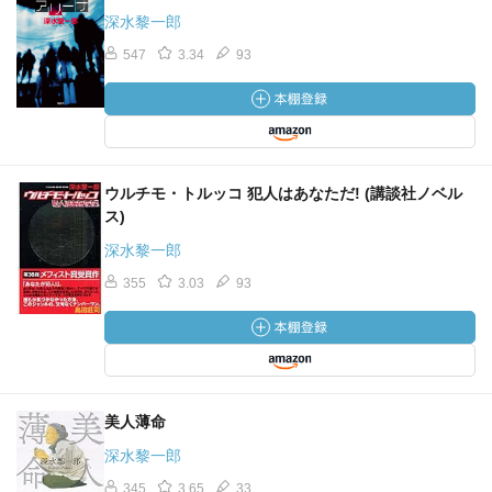
深水黎一郎
547
3.34
93
ウルチモ・トルッコ 犯人はあなただ! (講談社ノベル
ス)
深水黎一郎
355
3.03
93
美人薄命
深水黎一郎
345
3.65
33