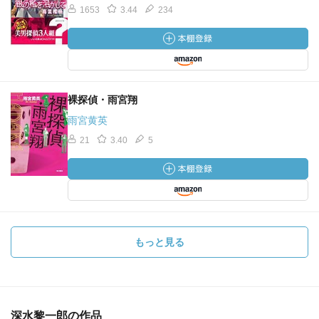
1653
3.44
234
裸探偵・雨宮翔
雨宮黄英
21
3.40
5
もっと見る
深水黎一郎の作品