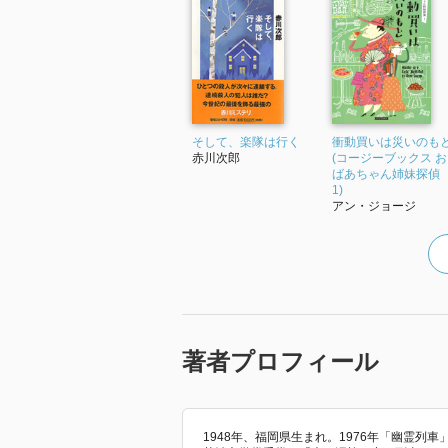
そして、楽隊は行く
衝動買いは災いのも
赤川次郎
(コージーブックス お
ばあちゃん姉妹探偵
1)
アン・ジョージ
著者プロフィール
1948年、福岡県生まれ。1976年「幽霊列