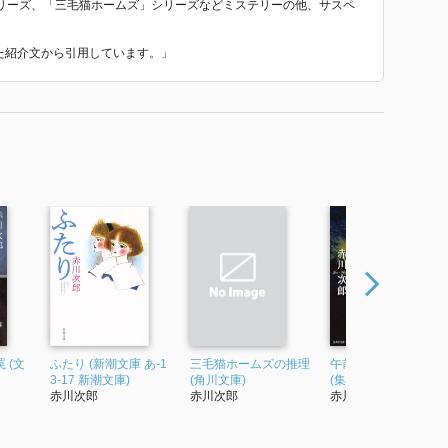
リーズ、「三毛猫ホームズ」シリーズなどミステリーの他、サスペ
いた紹介文から引用しています。」
 (文
ふたり (新潮文庫 あ-1
三毛猫ホームズの推理
午前0時の忘れもの
3-17 新潮文庫)
(角川文庫)
(集英社文庫(日本))
赤川次郎
赤川次郎
赤川次郎