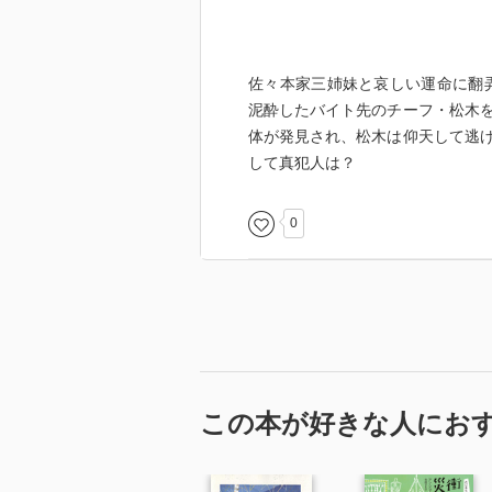
佐々本家三姉妹と哀しい運命に翻
泥酔したバイト先のチーフ・松木
体が発見され、松木は仰天して逃
して真犯人は？
0
この本が好きな人にお