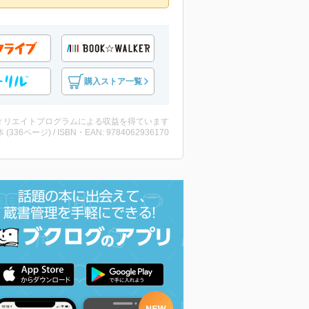
購入ストア一覧
ィリエイトプログラムによる収益を得ています
・本 (336ページ) / ISBN・EAN: 9784062936170