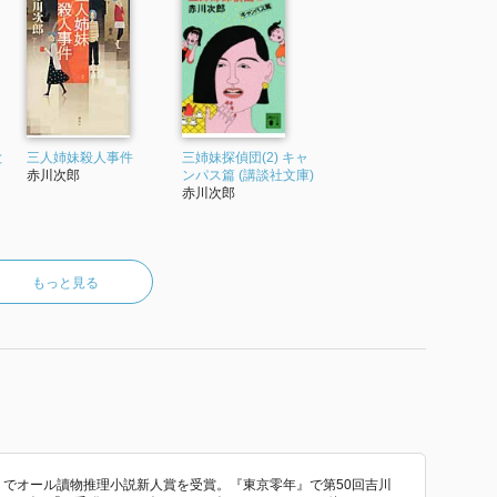
と
三人姉妹殺人事件
三姉妹探偵団(2) キャ
赤川次郎
ンパス篇 (講談社文庫)
赤川次郎
もっと見る
車」でオール讀物推理小説新人賞を受賞。『東京零年』で第50回吉川