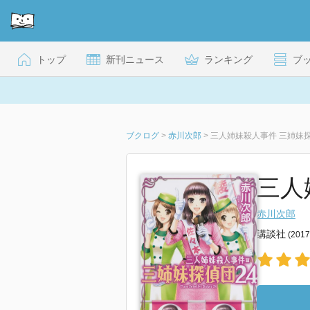
トップ
新刊ニュース
ランキング
ブ
ブクログ
>
赤川次郎
>
三人姉妹殺人事件 三姉妹探
三人
赤川次郎
講談社
(201