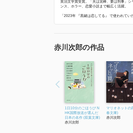
英治文学賞受賞。「夫は泥棒、妻は刑事」シ
ンス、ホラー、恋愛小説まで幅広く活躍。
「2023年 『黒鍵は恋してる』 で使われて
赤川次郎の作品
1日10分のごほうび N
マリオネットの罠
HK国際放送が選んだ
春文庫)
日本の名作 (双葉文庫)
赤川次郎
赤川次郎