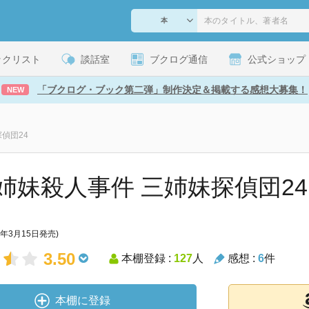
ックリスト
談話室
ブクログ通信
公式ショップ
「ブクログ・ブック第二弾」制作決定＆掲載する感想大募集！
NEW
偵団24
姉妹殺人事件 三姉妹探偵団24 
7年3月15日発売)
3.50
本棚登録 :
127
人
感想 :
6
件
本棚に登録