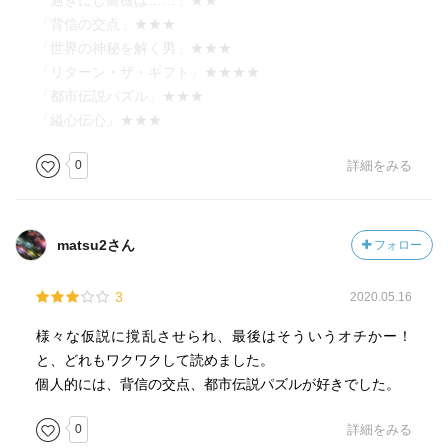
「過ぎにし薔薇は……」★★
olが不倫相手にこれから自殺すると予告電話。
「背信の交点」★★★
男が駆けつけると死んでた。
「世界の神秘を解く男」★★★
「リターン・ザ・ギフト」★★★★
後頭部に打撲。自殺ではない。
「都市伝説パズル」★★★
「縊心伝心」★★★
駆けつけた男、アリバイあり。
0
詳細をみる
ホットカーペットのスイッチ、入れ替わってた？
母親の過干渉がいやで、鍵を変えてた。
matsu2さん
フォロー
被害者の母親犯人。
3
2020.05.16
二叉式コンセントかまあったが、それをとったからスイッ
様々な仮説に撹乱させられ、最後はそういうオチかー！
チいれかわった。
と、どれもワクワクして読めました。
盗聴器。
個人的には、背信の交点、都市伝説パズルが好きでした。
被害者、盗聴器知ってた。
0
詳細をみる
狂言自殺。