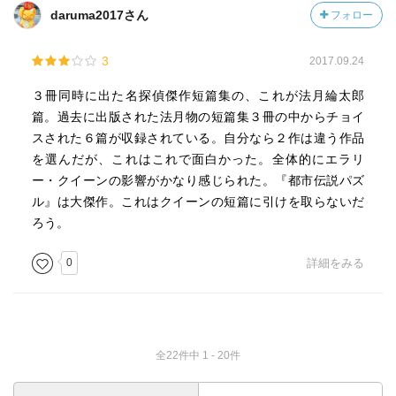
daruma2017さん
フォロー
3
2017.09.24
３冊同時に出た名探偵傑作短篇集の、これが法月綸太郎
篇。過去に出版された法月物の短篇集３冊の中からチョイ
スされた６篇が収録されている。自分なら２作は違う作品
を選んだが、これはこれで面白かった。全体的にエラリ
ー・クイーンの影響がかなり感じられた。『都市伝説パズ
ル』は大傑作。これはクイーンの短篇に引けを取らないだ
ろう。
0
詳細をみる
全22件中 1 - 20件