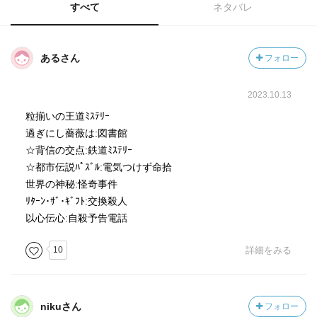
すべて
ネタバレ
あるさん
フォロー
2023.10.13
粒揃いの王道ﾐｽﾃﾘｰ
過ぎにし薔薇は:図書館
☆背信の交点:鉄道ﾐｽﾃﾘｰ
☆都市伝説ﾊﾟｽﾞﾙ:電気つけず命拾
世界の神秘:怪奇事件
ﾘﾀｰﾝ･ｻﾞ･ｷﾞﾌﾄ:交換殺人
以心伝心:自殺予告電話
10
詳細をみる
nikuさん
フォロー