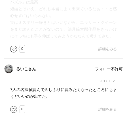
パズル」は最高！！
短編とはいえ、どれも本当によく出来ているなぁ・・と感
心せずにはいられない。
実はミステリー好きとはいいながら、エラリー・クイーン
をまだ読んだことがないので、法月綸太郎作品をきっかけ
にそっちにも手を伸ばしてみようかななんて考えてみた。
0
詳細をみる
るいこさん
フォロー不許可
2017.11.21
7人の名探偵読んで久しぶりに読みたくなったところにちょ
うどいいのが出てた。
0
詳細をみる