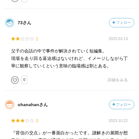
③世界の神秘を解く男
ポルターガイスト。
73さん
フォロー
ボヤ騒ぎ。
シャンデリアの落下。教授の死。
2
2025.03.13
シャンデリアから被害者の指紋。
父子の会話の中で事件が解決されていく短編集。
シャンデリアにぶら下がり振り子運動。
現場を走り回る逼迫感はないけれど、イメージしながら丁
壁や天井を通じて、ポルターガイスト現象のようなもの
寧に観察していくという意味の臨場感は割とある。
を、起こしていた？
0
詳細をみる
妹に性的イタズラ。
妹はトラウマから幻聴。
それを利用して、さらにポルターガイスト現象と見えるよ
ohanahanさん
フォロー
うに物を時限的に落としたり、録音データでラップ音。
④リターンザ・ギフト
3
2023.10.22
『背信の交点』が一番面白かったです。謎解きの展開が想
Huluでドラマ化するらしい。