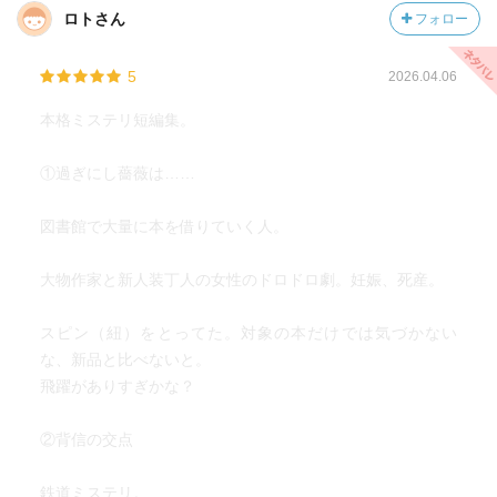
ロトさん
フォロー
5
2026.04.06
本格ミステリ短編集。
①過ぎにし薔薇は……
図書館で大量に本を借りていく人。
大物作家と新人装丁人の女性のドロドロ劇。妊娠、死産。
スピン（紐）をとってた。対象の本だけでは気づかない
な、新品と比べないと。
飛躍がありすぎかな？
②背信の交点
鉄道ミステリ。