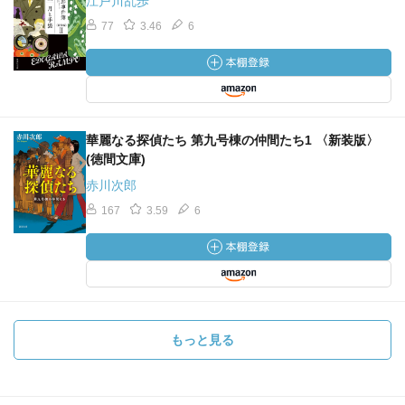
江戸川乱歩
77
3.46
6
華麗なる探偵たち 第九号棟の仲間たち1 〈新装版〉
(徳間文庫)
赤川次郎
167
3.59
6
もっと見る