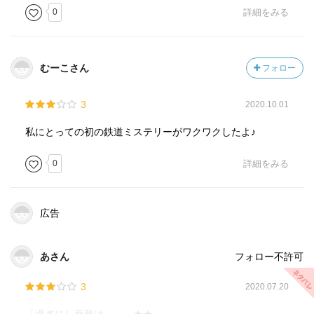
0
詳細をみる
宅飲み。
解散。
部屋に忘れ物した女性。
むーこさん
フォロー
部屋真っ暗返事ないので寝てると思い、電気をつけずに荷
物とる。
翌日、事件発覚。
3
2020.10.01
もしあの時電気をつけていれば、犯人と抱くわしていた？
私にとっての初の鉄道ミステリーがワクワクしたよ♪
都市伝説と同じ。
0
詳細をみる
取りに戻ったとしょうきた女が、メッセージ描いて偽装？
メッセージによって、犯行時刻を偽装。
広告
犯人、戻った人物とドーナツ屋で待ち合わせしていた人
物。その時の話を聞けた。
実際の犯行時刻はうしろだったなのはなるほど。
あさん
フォロー不許可
3
2020.07.20
⑥縊心伝心