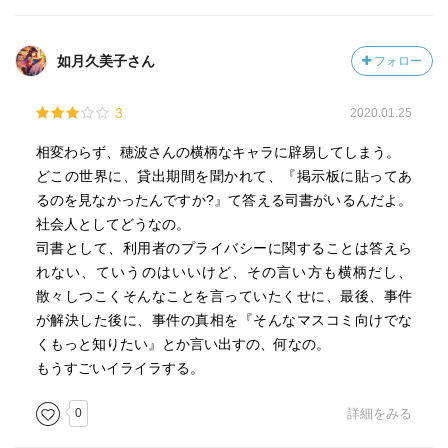
母親、それを盗聴できいていたから、それを利用。
如月久美子さん
フォロー
3
2020.01.25
相変わらず、穂波さんの横柄なキャラに辟易してしまう。
どこの世界に、貸出期間を聞かれて、『掲示板に貼ってあ
るのを見なかったんですか?』て答える司書がいるんだよ。
社会人としてどうなの。
司書として、利用者のプライバシーに関することは答えら
れない、ていうのはいいけど、その言い方も横柄だし、
散々しつこくそんなことを言っていたくせに、最後、事件
が解決した後に、事件の真相を『そんなマスコミ向けでな
くもっと知りたい』とか言い出すの、何なの。
もうすごいイライラする。
0
詳細をみる