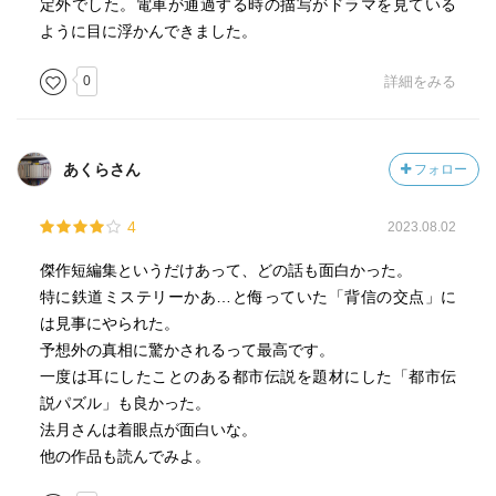
定外でした。電車が通過する時の描写がドラマを見ている
ように目に浮かんできました。
ホステス誉子、殺人未遂で殺されそうになる。
0
詳細をみる
その犯人新宮和也、武藤浩二に交換殺人持ちかけられたと
証言。
あくらさん
フォロー
武藤浩二は行方不明。
部屋に交換殺人の図書館の本。
4
2023.08.02
主婦殺害。
傑作短編集というだけあって、どの話も面白かった。
特に鉄道ミステリーかあ…と侮っていた「背信の交点」に
あなたの奥さんを殺す見返りに、腹違いの姉を殺してほし
は見事にやられた。
い。
予想外の真相に驚かされるって最高です。
一度は耳にしたことのある都市伝説を題材にした「都市伝
交換殺人の本、図書館、借りた時に変装？
説パズル」も良かった。
法月さんは着眼点が面白いな。
交換殺人の元の依頼主だと思わせる？
他の作品も読んでみよ。
図書館変装、風邪？実は本人？