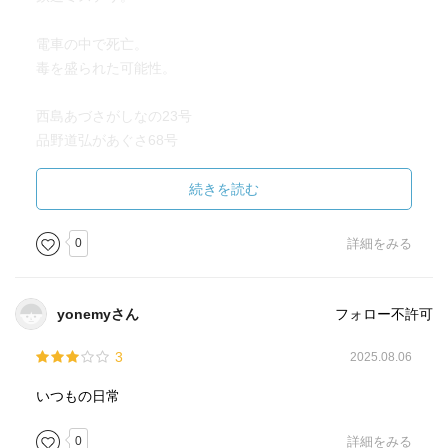
電車の中で死亡。
毒を盛られた可能性。
西島あづさがしなの23号
品野道弘があぐさ68号
で同じ日に同じ毒。
続きを読む
心中？
0
詳細をみる
実は、夫の心中相手は妻。
味の素が烏龍茶から検出（毒を飲んだふり）。
yonemyさん
フォロー不許可
妻、梓ともレズ。
3
2025.08.06
二つの心中事件を裏でやることで２人とも殺すことに成
いつもの日常
功。
0
詳細をみる