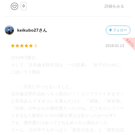
0
詳細をみる
keikubo27さん
フォロー
5
2018.01.13
2018年3冊目。
そして、法月綸太郎作品は「一の悲劇」「頼子のために」
に続いて３冊目。
・・・完全にやっちまいました。
法月綸太郎作品めっちゃ面白い！！コンプリートするぞ！
と意気込んでまずコレを選んだけど、『冒険』『新冒険』
『功績』の中からの傑作選だったのね。どうせコンプリー
トするなら最初からその3冊を買えば良かったわー(ﾉ∀`)
でも、傑作選だけあってどれもめっちゃ面白かった。
うーん、その中でもやっぱり「背信の交点」と「都市伝説