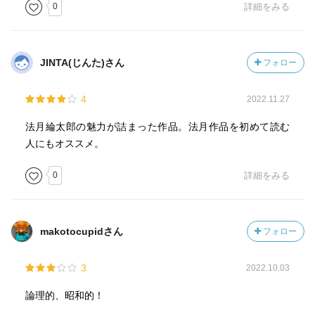
0
詳細をみる
交換殺人を頼んだ武藤浩二、殺されてる？
JINTA(じんた)さん
フォロー
共犯者、彼が襲った武藤誉子なのは意外。
武藤浩二を主犯に見せかける偽装交換殺人。
4
2022.11.27
新宮和也と誉子が完全犯罪を企てた。
法月綸太郎の魅力が詰まった作品。法月作品を初めて読む
人にもオススメ。
新宮妻を殺したところでやめてれば、は捕まりはしなかっ
たかも（繋がりないので）しれないが、もう２人はあえな
0
詳細をみる
くなってしまう。
新宮和也と誉子、犯人と被害者側という歪な出会いを装う
ため、今回の計画。
makotocupidさん
フォロー
⑤都市伝説
3
2022.10.03
電気をつけなくて命拾いしたな
論理的、昭和的！
現場に血文字。