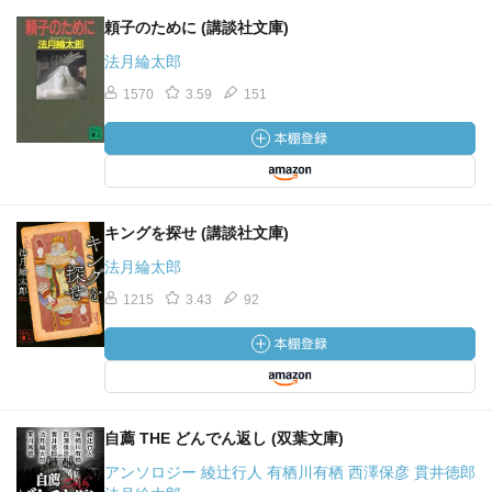
頼子のために (講談社文庫)
法月綸太郎
1570
3.59
151
キングを探せ (講談社文庫)
法月綸太郎
1215
3.43
92
自薦 THE どんでん返し (双葉文庫)
アンソロジー 綾辻行人 有栖川有栖 西澤保彦 貫井徳郎