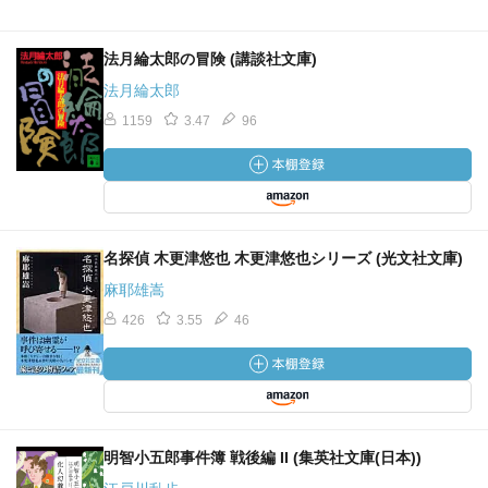
法月綸太郎の冒険 (講談社文庫)
法月綸太郎
1159
3.47
96
名探偵 木更津悠也 木更津悠也シリーズ (光文社文庫)
麻耶雄嵩
426
3.55
46
明智小五郎事件簿 戦後編 II (集英社文庫(日本))