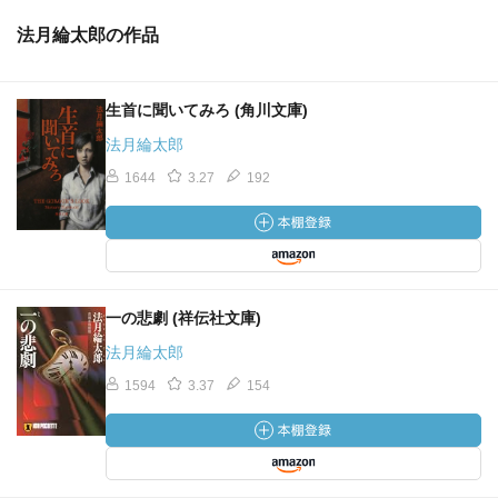
法月綸太郎の作品
生首に聞いてみろ (角川文庫)
法月綸太郎
1644
3.27
192
一の悲劇 (祥伝社文庫)
法月綸太郎
1594
3.37
154