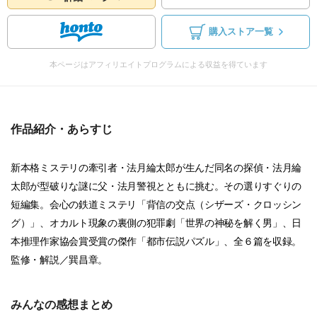
購入ストア一覧
本ページはアフィリエイトプログラムによる収益を得ています
作品紹介・あらすじ
新本格ミステリの牽引者・法月綸太郎が生んだ同名の探偵・法月綸
太郎が型破りな謎に父・法月警視とともに挑む。その選りすぐりの
短編集。会心の鉄道ミステリ「背信の交点（シザーズ・クロッシン
グ）」、オカルト現象の裏側の犯罪劇「世界の神秘を解く男」、日
本推理作家協会賞受賞の傑作「都市伝説パズル」、全６篇を収録。
監修・解説／巽昌章。
みんなの感想まとめ