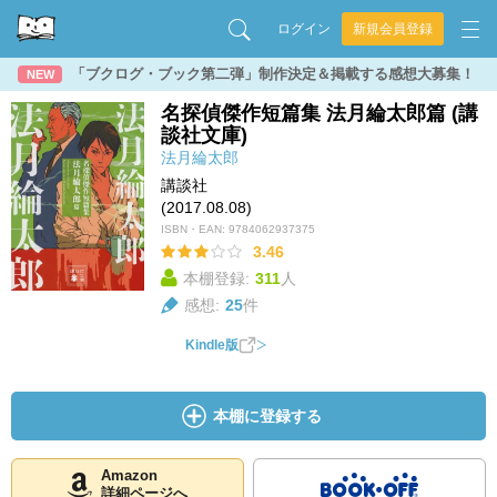
ログイン
新規会員登録
「ブクログ・ブック第二弾」制作決定＆掲載する感想大募集！
NEW
名探偵傑作短篇集 法月綸太郎篇 (講
談社文庫)
法月綸太郎
講談社
(2017.08.08)
ISBN・EAN:
9784062937375
3.46
本棚登録:
311
人
感想:
25
件
Kindle版
本棚に登録する
Amazon
詳細ページへ