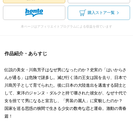
購入ストア一覧
本ページはアフィリエイトプログラムによる収益を得ています
作品紹介・あらすじ
伝説の美女・川島芳子はなぜ男になったのか？史実の「はいからさ
んが通る」は危険で謎多し。滅び行く清の王女は国を去り、日本で
川島芳子として育てられた。後に日本の大陸進出を邁進する闘士と
して、東洋のジャンヌ・ダルクと持て囃された彼女が、なぜ十代で
女を捨てて男になると宣言し、「男装の麗人」に変貌したのか？
国家を巡る思惑の狭間で生きる少女の数奇な恋と運命。激動の青春
篇！