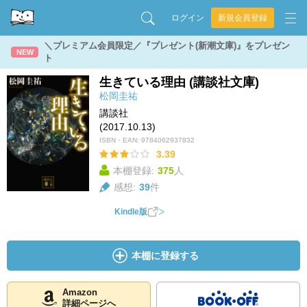
ログイン
新規会員登録
＼プレミアム会員限定／『プレゼント(新潮文庫)』をプレゼン
NEW
ト
生きている理由 (講談社文庫)
松岡圭祐
講談社
(2017.10.13)
ISBN・EAN:
9784062937832
3.39
本棚登録:
375
人
感想:
39
件
Kindle版
本棚に登録する
Amazon
詳細ページへ