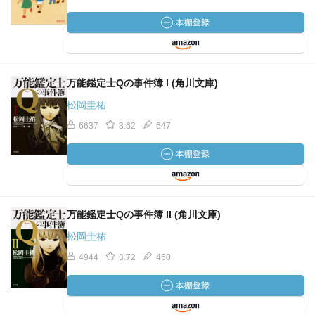
万能鑑定士Qの事件簿 I (角川文庫)
松岡圭祐
6637
3.62
647
万能鑑定士Qの事件簿 II (角川文庫)
松岡圭祐
4944
3.72
450