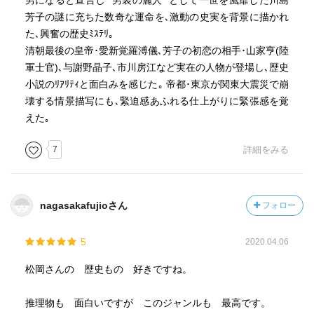
男になると宣言し ”男装の麗人” として一世を風靡した川島
芳子の謎に充ちた数奇な運命を､激動の史実を背景に描かれ
た､興奮の歴史ﾐｽﾃﾘ｡
清朝最後の皇帝･愛新覚羅溥儀､芳子の初恋の相手･山家亨(陸
軍士官)､与謝野晶子､市川房江など実在の人物が登場し､歴史
小説のﾘｱﾘﾃｨと面白みを感じた｡ 帝都･東京が関東大震災で崩
壊する情景描写にも､緊迫感あふれる仕上がりに緊張感を覚
えた｡
7
詳細をみる
nagasakafujioさん
フォロー
5
2020.04.06
松岡さんの 歴史もの 好きですね。
推理物も 面白いですが このジャンルも 最高です。