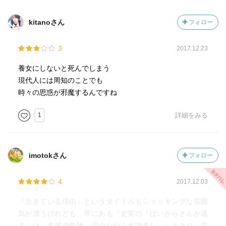
kitanoさん
フォロー
3
2017.12.23
養女にしないと死んでしまう
現代人には周知のことでも
時々の思惑が邪魔するんですね
1
詳細をみる
imotokさん
フォロー
4
2017.12.03
『生きている理由』というタイトルもショッキングな雰囲
気が漂うけれども、帯にある『史実の「はいからさんが通
る」は、多感で危険、恋少なからず謎多し。』とあり、読