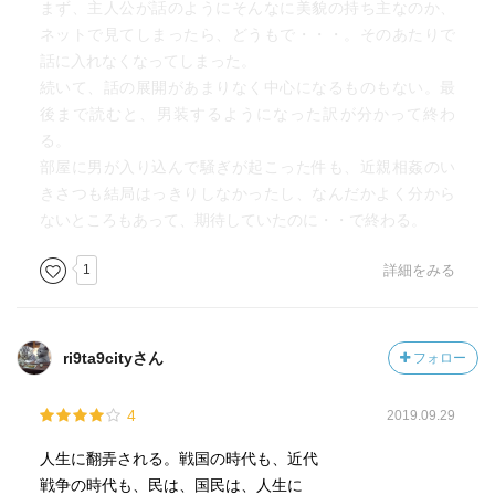
まず、主人公が話のようにそんなに美貌の持ち主なのか、
ネットで見てしまったら、どうもで・・・。そのあたりで
話に入れなくなってしまった。
続いて、話の展開があまりなく中心になるものもない。最
後まで読むと、男装するようになった訳が分かって終わ
る。
部屋に男が入り込んで騒ぎが起こった件も、近親相姦のい
きさつも結局はっきりしなかったし、なんだかよく分から
ないところもあって、期待していたのに・・で終わる。
1
詳細をみる
ri9ta9cityさん
フォロー
4
2019.09.29
人生に翻弄される。戦国の時代も、近代
戦争の時代も、民は、国民は、人生に