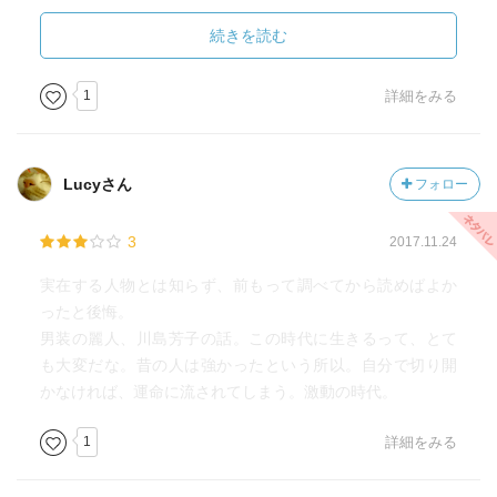
良心を持つ登場人物である少佐である山家やはいからさん
である川島芳子が優しすぎたということもありますが、な
続きを読む
ぜその選択をしてしまったのか！ と歯がゆく思います
が、当時の教育環境を思えば当然の選択だとも思いまし
1
詳細をみる
た。
続刊が予定されているようなので、報われる結末がくると
Lucyさん
フォロー
いいなと思いますが、少しでも希望を持って続刊を待ちた
いと思います。
3
2017.11.24
お話としてもとても読み応えがあり、目が離せません。
実在する人物とは知らず、前もって調べてから読めばよか
ったと後悔。
男装の麗人、川島芳子の話。この時代に生きるって、とて
も大変だな。昔の人は強かったという所以。自分で切り開
かなければ、運命に流されてしまう。激動の時代。
1
詳細をみる