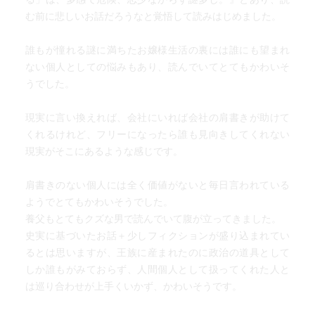
む前に悲しいお話だろうなと覚悟して読みはじめました。
誰もが憧れる謎に満ちたお嬢様生活の裏には誰にも望まれ
ない個人としての悩みもあり、読んでいてとてもかわいそ
うでした。
現実に言い換えれば、会社にいれば会社の肩書きが助けて
くれるけれど、フリーになったら誰も見向きしてくれない
現実がそこにあるような感じです。
肩書きのない個人には全く価値がないと毎日言われている
ようでとてもかわいそうでした。
養父もとてもクズな男で読んでいて腹が立ってきました。
史実に基づいたお話＋少しフィクションが盛り込まれてい
るとは思いますが、王族に産まれたのに政治の道具として
しか誰もがみておらず、人間個人として扱ってくれた人と
は巡り合わせが上手くいかず、かわいそうです。