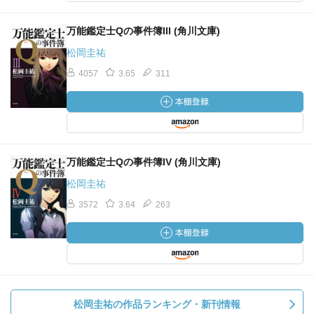
万能鑑定士Qの事件簿III (角川文庫)
松岡圭祐
4057
3.65
311
万能鑑定士Qの事件簿IV (角川文庫)
松岡圭祐
3572
3.64
263
松岡圭祐の作品ランキング・新刊情報