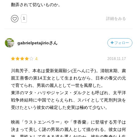
翻弄されて切ないものか。
1
詳細をみる
gabrielpetajirioさん
フォロー
4
2018.11.17
川島芳子、本名は愛新覚羅顯シ(王へんに子)。清朝末期、粛
親王善耆の第14王女として生まれながら、日本の養父の元
で育てられ、男装の麗人として一世を風靡した。
東洋のマタ・ハリやジャンヌ・ダルクとも呼ばれ、太平洋
戦争終結時に中国でとらえられ、スパイとして死刑判決を
受けたという彼女の確定した史実は極めて少ない。
映画「ラストエンペラー」や「李香蘭」に登場する芳子は
決まって美しく謎の男装の麗人として描かれる。彼女は何
故、男性として生きる道を選んだのか、彼女の数奇な人生