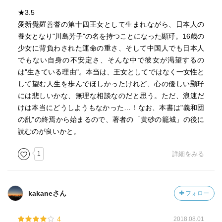
★3.5
愛新覺羅善耆の第十四王女として生まれながら、日本人の
養女となり"川島芳子"の名を持つことになった顯㺭。16歳の
少女に背負わされた運命の重さ、そして中国人でも日本人
でもない自身の不安定さ、そんな中で彼女が渇望するの
は"生きている理由"。本当は、王女としてではなく一女性と
して望む人生を歩んでほしかったけれど、心の優しい顯㺭
には悲しいかな、無理な相談なのだと思う。ただ、浪速だ
けは本当にどうしようもなかった…！なお、本書は"義和団
の乱"の終焉から始まるので、著者の「黄砂の籠城」の後に
読むのが良いかと。
1
詳細をみる
kakaneさん
フォロー
4
2018.08.01