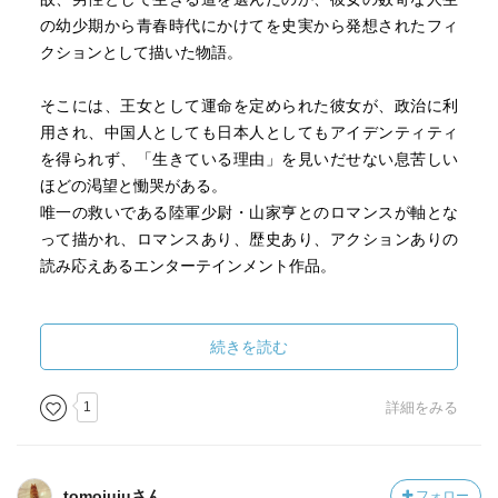
の幼少期から青春時代にかけてを史実から発想されたフィ
クションとして描いた物語。
そこには、王女として運命を定められた彼女が、政治に利
用され、中国人としても日本人としてもアイデンティティ
を得られず、「生きている理由」を見いだせない息苦しい
ほどの渇望と慟哭がある。
唯一の救いである陸軍少尉・山家亨とのロマンスが軸とな
って描かれ、ロマンスあり、歴史あり、アクションありの
読み応えあるエンターテインメント作品。
今年は、続編も出るらしいので、そちらも楽しみです。
続きを読む
1
詳細をみる
tomojujuさん
フォロー