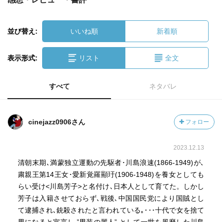
並び替え:
いいね順
新着順
表示形式:
リスト
全文
すべて
ネタバレ
cinejazz0906さん
フォロー
2023.12.13
清朝末期､満蒙独立運動の先駆者･川島浪速(1866-1949)が､
粛親王第14王女･愛新覚羅顯玗(1906-1948)を養女としても
らい受け<川島芳子>と名付け､日本人として育てた。しかし
芳子は入籍させておらず､戦後､中国国民党により国賊とし
て逮捕され､銃殺されたと言われている｡･･･十代で女を捨て