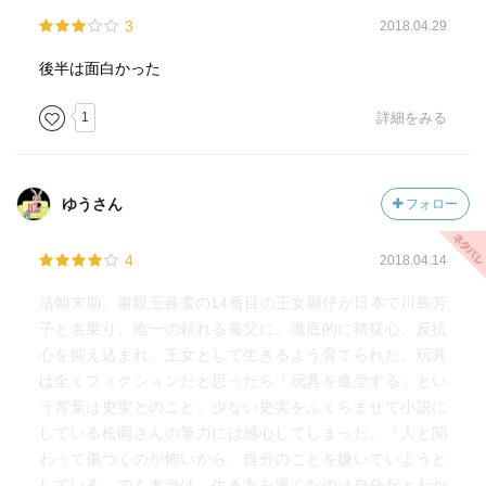
3
2018.04.29
後半は面白かった
1
詳細をみる
ゆうさん
フォロー
4
2018.04.14
清朝末期、粛親王善耆の14番目の王女顯仔が日本で川島芳
子と名乗り、唯一の頼れる養父に、徹底的に猜疑心、反抗
心を抑え込まれ、王女として生きるよう育てられた。玩具
は全くフィクションだと思ったら「玩具を進呈する」とい
う言葉は史実とのこと。少ない史実をふくらませて小説に
している松岡さんの筆力には感心してしまった。「人と関
わって傷つくのが怖いから、自分のことを嫌いでいようと
している。でも本当は、生き方を選んだのは自分だとわか