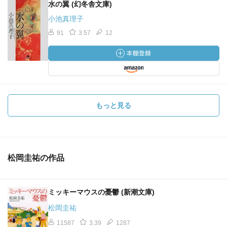
水の翼 (幻冬舎文庫)
小池真理子
91
3.57
12
もっと見る
松岡圭祐の作品
ミッキーマウスの憂鬱 (新潮文庫)
松岡圭祐
11587
3.39
1287