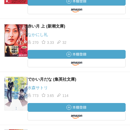
赤い月 上 (新潮文庫)
なかにし礼
270
3.33
32
でかい月だな (集英社文庫)
水森サトリ
773
3.65
114