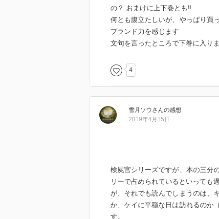
の？ おまけに上下巻とも‼️
何とも腹立たしいが、やっぱり買
ブランド力を感じます
文句を言ったところで下巻に入り
4
雪月ソウ
さん
の感想
2019年4月15日
検屍官シリーズですが、本の三分
リーで占められているといっても
が、それでも読んでしまうのは、
か、ケイに平穏な日は訪れるのか
す。