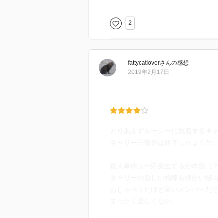
2
fattycatlover
さん
の感想
2019年2月17日
とりあえずルーシーに執着するキ
キャリー三部作は終了したようだ
殺人事件は一応発生するが本筋（
キャリーの新しい相棒も細かい描
おしゃべりだけど良いメンバーだ
まったく楽しくない。