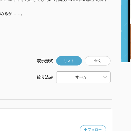
めるが……。
表示形式
リスト
全文
絞り込み
フォロー