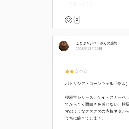
（下巻へ続く）
2
ことぶきジロー
さん
の感想
2018年12月15日
パトリシア・コーンウェル『烙印(
検屍官シリーズ。ケイ・スカーペ
てから全く面白さを感じない。検
マのようなグダグダの内輪ネタか
うちに飽きてしまう。