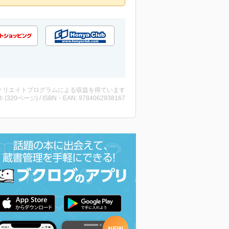
ィリエイトプログラムによる収益を得ています
・本 (320ページ) / ISBN・EAN: 9784062938167