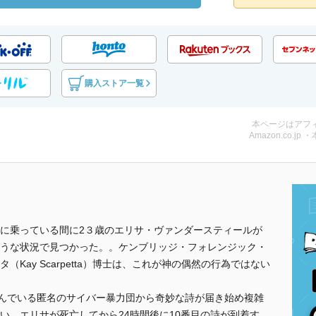
購入ストア一覧
本ページはアフ
Amazon.co.jp 
に乗っている間に2３歳のエリサ・ヴァンダースティールが
うな状況で見つかった。。ケンブリッジ・フォレンジック・
Kay Scarpetta）博士は、これが神の偶然の行為ではない
lieと呼んでいる匿名のサイバー暴力団から奇妙な詩が届き始め複雑
い。エリサが死亡してから24時間後に10番目の詩が到着す