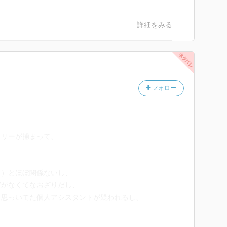
詳細をみる
フォロー
ャリーが捕まって、
。
？）とほぼ関係ないし、
写がなくてなおざりだし、
と思っいてた個人アシスタントが疑われるし、