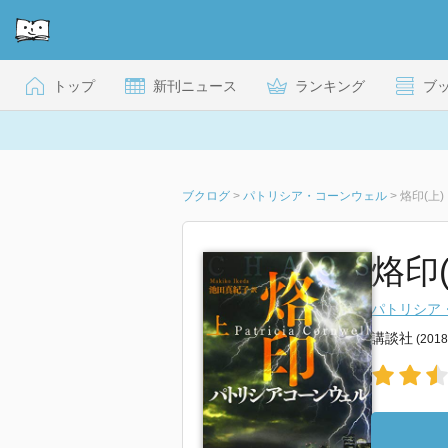
トップ
新刊ニュース
ランキング
ブ
ブクログ
>
パトリシア・コーンウェル
>
烙印(上)
烙印(
パトリシア
講談社
(201