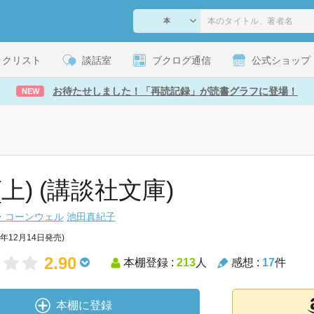
ックリスト
談話室
ブクログ通信
公式ショップ
お待たせしました！「再読記録」が読書グラフに登場！
NEW
上) (講談社文庫)
・コーンウェル
池田真紀子
8年12月14日発売)
2.90
本棚登録 :
213
人
感想 :
17
件
本棚に登録