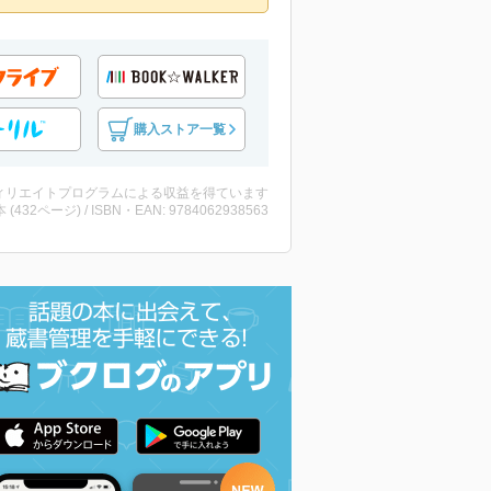
購入ストア一覧
ィリエイトプログラムによる収益を得ています
・本 (432ページ) / ISBN・EAN: 9784062938563