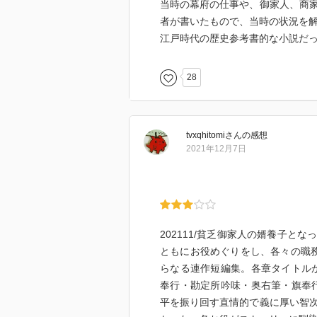
当時の幕府の仕事や、御家人、商
～～～～～～～～～～～～～～～
者が書いたもので、当時の状況を
【音読】
江戸時代の歴史参考書的な小説だ
2022年10月29日から11月8
字本で読みました。この大活字本の
28
身いたしたく候」です。本の登録
は、上下巻の2冊からなっています
～～～～～～～～～～～～～～～
立身いたしたく候
tvxqhitomi
さん
の感想
2022.05埼玉福祉会発行。字の大
2021年12月7日
2022.10.29～11.08音読で読了
～～～～～～～～～～～～～～～
202111/貧乏御家人の婿養子
ともにお役めぐりをし、各々の職
らなる連作短編集。各章タイトル
奉行・勘定所吟味・奥右筆・旗奉
平を振り回す直情的で義に厚い智