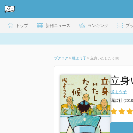
トップ
新刊ニュース
ランキング
ブ
ブクログ
>
梶よう子
>
立身いたしたく候
立身
梶よう子
講談社
(201