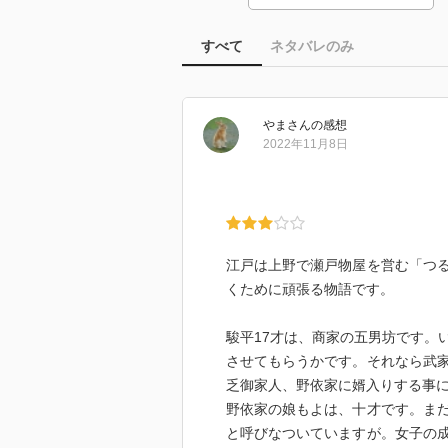
すべて
ネタバレのみ
やま
さん
の感想
2022年11月8日
江戸は上野で瀬戸物屋を営む「つ
くために頑張る物語です。
駿平17才は、商家の五男坊です。
させてもらうかです。それなら武
乏御家人、野依家に婿入りする事
野依家の娘もよは、十才です。ま
と呼びなついていますが。女子の