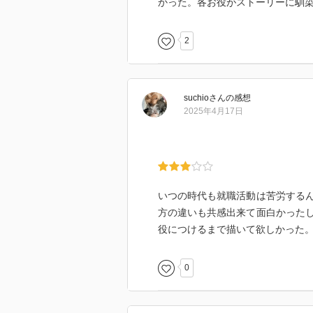
かった。各お役がストーリーに馴
2
suchio
さん
の感想
2025年4月17日
いつの時代も就職活動は苦労する
方の違いも共感出来て面白かった
役につけるまで描いて欲しかった
0