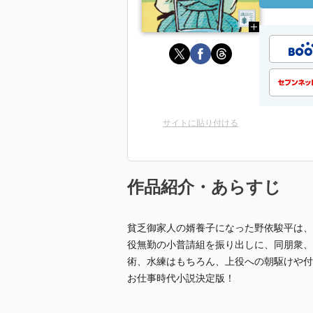
サイトに貼り付ける
作品紹介・あらすじ
貧乏御家人の婿養子になった野依駿平は、
役無勤の小普請組を振り出しに、同朋衆、
術、水練はもちろん、上役への朝駆けや付
お仕事時代小説決定版！