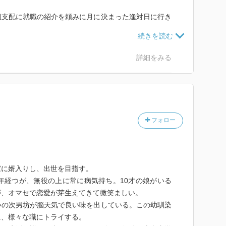
組支配に就職の紹介を頼みに月に決まった逢対日に行き
ろんな仕事があるのを知ることから始めます。
同朋衆。
詳細をみる
として食べる御膳所御台所方。
た時に知った長崎奉行。
つけが得意です、勘定所吟味を受ける。
フォロー
奉行。
智次郎と一緒に、七つの仕事を見ながら自分に合ったも
家に婿入りし、出世を目指す。
年経つが、無役の上に常に病気持ち。10才の娘がいる
に江戸城の新しい役職が出て来ます。楽しい読み物にな
が、オマセで恋愛が芽生えてきて微笑ましい。
には大変な事です。旗本、御家人の数より御役の数がは
いの次男坊が脳天気で良い味を出している。この幼馴染
も御役に就けずに死んでいく人の方が多いのです。御役
に、様々な職にトライする。
し、余禄もないです。