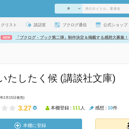
ックリスト
談話室
ブクログ通信
公式ショップ
「ブクログ・ブック第二弾」制作決定＆掲載する感想大募集！
NEW
いたしたく候 (講談社文庫)
8年2月15日発売)
3.27
本棚登録 :
111
人
感想 :
10
件
本棚に登録