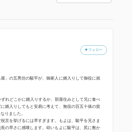
フォロー
る屋」の五男坊の駿平が、御家人に婿入りして御役に就
いずれどこかに婿入りするか、部屋住みとして兄に食べ
家に婿入りしてもと安易に考えて、無役の百五十俵の貧
になりました。
だ祝言を挙げるには早すぎます。もよは、駿平を兄さま
成長の早さに感嘆します。幼いもよに駿平は、尻に敷か