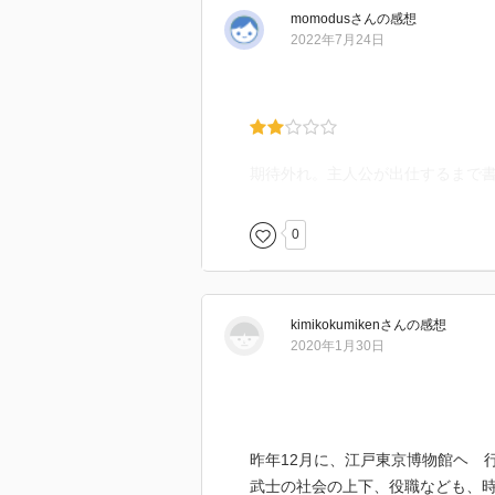
momodus
さん
の感想
2022年7月24日
期待外れ。主人公が出仕するまで
0
kimikokumiken
さん
の感想
2020年1月30日
昨年12月に、江戸東京博物館ヘ 
武士の社会の上下、役職なども、