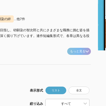
馴染の絆
...他7件
目指し、幼馴染の智次郎と共にさまざまな職務に挑む姿を描
深く掘り下げています。連作短編集形式で、各章は異なる役
もっと見る
表示形式
リスト
全文
絞り込み