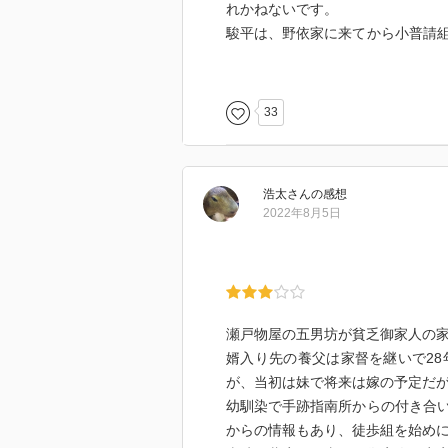
れかねないです。
駿平は、野依家に来てから小普請
ます。そして駿平は、武士にはい
1.江戸城中の雑務をこなす坊主の
33
2.水連の達人の徒組。
3.将軍が食べた食材を平気で余禄
4.「つる屋」の用事で長崎に行っ
浩太
さん
の感想
5.商家の出の駿平は、算盤と帳面
2022年8月5日
6.余禄の多い奥右筆。
7.頑固一辺倒の老齢な旗奉行・槍
駿平は、幼馴染みの御家人の矢萩
のを探していくお仕事物語です。
瀬戸物屋の五男坊が貧乏御家人の
【読後】
婿入り先の養父は家督を継いで28
テンポがよく、展開が早く、次々
が、当初は妹で将来は嫁の予定だ
っていますが。御役(仕事)に就く
幼馴染で手跡指南所からの付き合
るかに少ないです。一生努力して
からの情報もあり、徒歩組を始め
に就けないと、収入も増えません