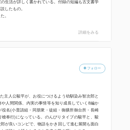
家の生活が詳しく書かれている。付録の短編も古文書学
～～～～～～～～～～～
解説したもの。
った。
日まで、音読で梶よう子さんの「立身いたしたく候」を大活
底本は、2018年2月に講談社文庫から発行された「立
詳細をみる
は、講談社文庫で行います。埼玉福祉会発行の大活字本
。
～～～～～～～～～～～
きさは…大活字。
。★★★☆☆
フォロー
～～～～～～～～～～～
となった主人公駿平が、お役につけるよう幼馴染み智次郎と
務や人間関係、内実の事情等を知り成長していく8編か
が役名(小普請組・同朋衆・徒組・御膳所御台所・長崎
行槍奉行)になっている。のんびりタイプの駿平と、駿
次郎が良いコンビで、物語をかき回して進む展開も面白