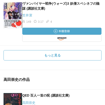
ヴァンパイヤー戦争(ウォーズ)3 妖僧スペシネフの陰
謀 (講談社文庫)
笠井潔
149
3.17
4
もっと見る
高田崇史の作品
QED 百人一首の呪 (講談社文庫)
高田崇史