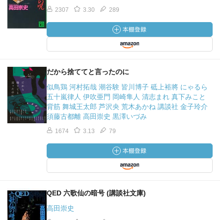
2307
3.30
289
だから捨ててと言ったのに
似鳥鶏 河村拓哉 潮谷験 皆川博子 砥上裕將 にゃるら
五十嵐律人 伊吹亜門 岡崎隼人 清志まれ 真下みこと
背筋 舞城王太郎 芦沢央 荒木あかね 講談社 金子玲介
須藤古都離 高田崇史 黒澤いづみ
1674
3.13
79
QED 六歌仙の暗号 (講談社文庫)
高田崇史