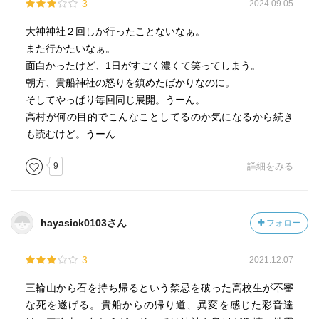
3
2024.09.05
大神神社２回しか行ったことないなぁ。
また行かたいなぁ。
面白かったけど、1日がすごく濃くて笑ってしまう。
朝方、貴船神社の怒りを鎮めたばかりなのに。
そしてやっぱり毎回同じ展開。うーん。
高村が何の目的でこんなことしてるのか気になるから続き
も読むけど。うーん
9
詳細をみる
hayasick0103さん
フォロー
3
2021.12.07
三輪山から石を持ち帰るという禁忌を破った高校生が不審
な死を遂げる。貴船からの帰り道、異変を感じた彩音達