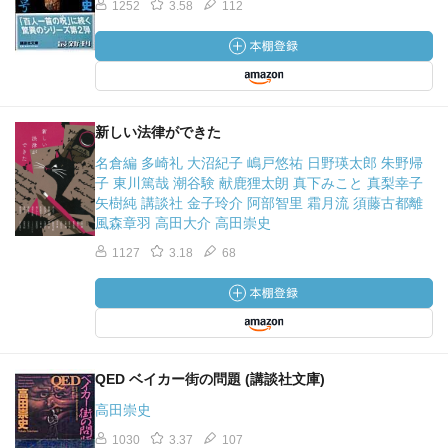
1252
3.58
112
新しい法律ができた
名倉編 多崎礼 大沼紀子 嶋戸悠祐 日野瑛太郎 朱野帰
子 東川篤哉 潮谷験 献鹿狸太朗 真下みこと 真梨幸子
矢樹純 講談社 金子玲介 阿部智里 霜月流 須藤古都離
風森章羽 高田大介 高田崇史
1127
3.18
68
QED ベイカー街の問題 (講談社文庫)
高田崇史
1030
3.37
107