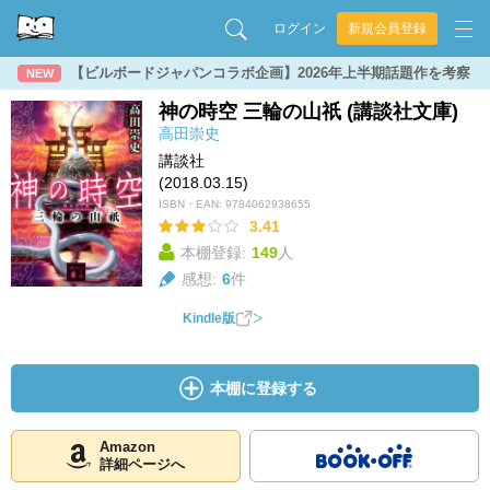
ログイン
新規会員登録
【ビルボードジャパンコラボ企画】2026年上半期話題作を考察
NEW
神の時空 三輪の山祇 (講談社文庫)
高田崇史
講談社
(2018.03.15)
ISBN・EAN:
9784062938655
3.41
本棚登録:
149
人
感想:
6
件
Kindle版
本棚に登録する
Amazon
詳細ページへ