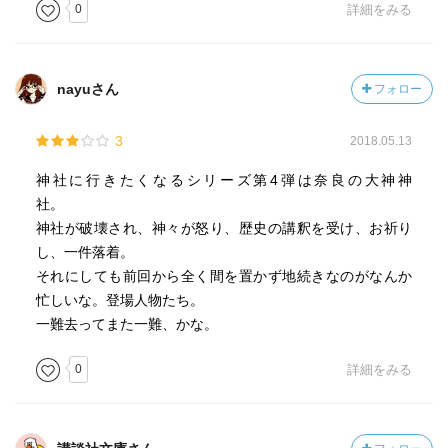
0
詳細をみる
nayuさん
フォロー
3
2018.05.13
神社に行きたくなるシリーズ第4弾は奈良の大神神
社。
神社が破壊され、神々が怒り、歴史の講釈を受け、お祈り
し、一件落着。
それにしても前回から全く間を置かず地続きなのがなんか
忙しいな。登場人物たち。
一難去ってまた一難、かな。
0
詳細をみる