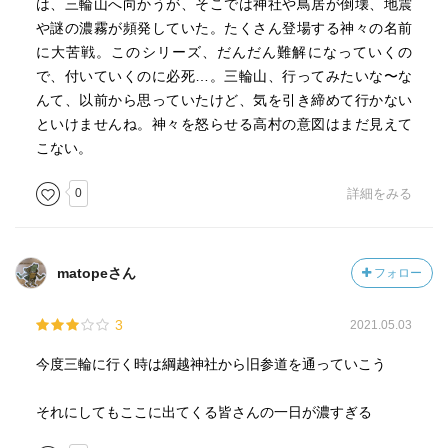
は、三輪山へ向かうが、そこでは神社や鳥居が倒壊、地震
や謎の濃霧が頻発していた。たくさん登場する神々の名前
に大苦戦。このシリーズ、だんだん難解になっていくの
で、付いていくのに必死…。三輪山、行ってみたいな〜な
んて、以前から思っていたけど、気を引き締めて行かない
といけませんね。神々を怒らせる高村の意図はまだ見えて
こない。
0
詳細をみる
matopeさん
フォロー
3
2021.05.03
今度三輪に行く時は綱越神社から旧参道を通っていこう
それにしてもここに出てくる皆さんの一日が濃すぎる