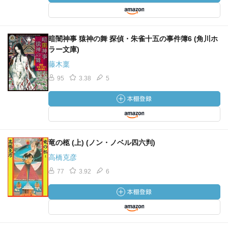
暗闇神事 猿神の舞 探偵・朱雀十五の事件簿6 (角川ホ
ラー文庫)
藤木稟
95
3.38
5
竜の柩 (上) (ノン・ノベル四六判)
高橋克彦
77
3.92
6