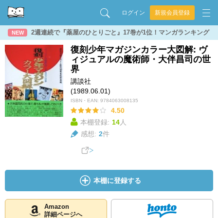
ログイン
新規会員登録
2週連続で『薬屋のひとりごと』17巻が1位！マンガランキング
NEW
復刻少年マガジンカラー大図解: ヴ
ィジュアルの魔術師・大伴昌司の世
界
講談社
(1989.06.01)
ISBN・EAN:
9784063008135
4.50
本棚登録:
14
人
感想:
2
件
本棚に登録する
Amazon
詳細ページへ