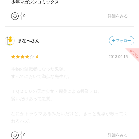
少年マガジンコミックス
0
詳細をみる
まなべさん
フォロー
4
2013.09.15
本物の聖職者になった鬼塚。
すべてにおいて満点な先生だ。
ＩＱ２００の天才少女・麗美による授業テロ。
賢いだけあって悪質。
なにかトラウマあるみたいだけど、きっと鬼塚が救ってく
れるハズ。
0
詳細をみる