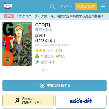
ログイン
新規会員登録
「ブクログ・ブック第二弾」制作決定＆掲載する感想大募集！
NEW
GTO(7)
藤沢とおる
講談社
(1998.01.01)
ISBN・EAN:
9784063125597
3.42
本棚登録:
423
人
感想:
4
件
本棚に登録する
Amazon
詳細ページへ