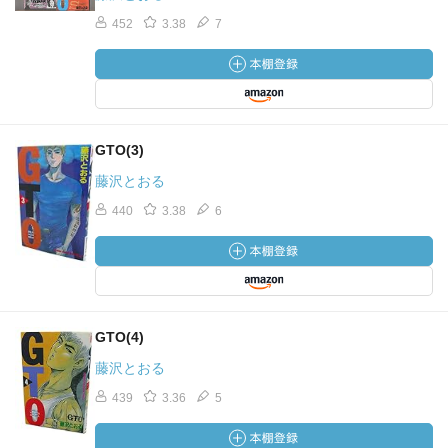
452
3.38
7
GTO(3)
藤沢とおる
440
3.38
6
GTO(4)
藤沢とおる
439
3.36
5