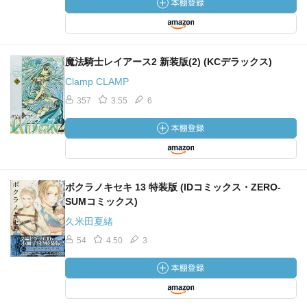
魔法騎士レイアース2 新装版(2) (KCデラックス)
Clamp CLAMP
357
3.55
6
ボクラノキセキ 13 特装版 (IDコミックス・ZERO-
SUMコミックス)
久米田夏緒
54
4.50
3