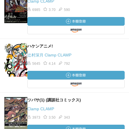
Clamp CLAMP
6985
3.70
590
ハケンアニメ!
辻村深月 Clamp CLAMP
5645
4.14
792
ツバサ(1) (講談社コミックス)
Clamp CLAMP
3973
3.50
343