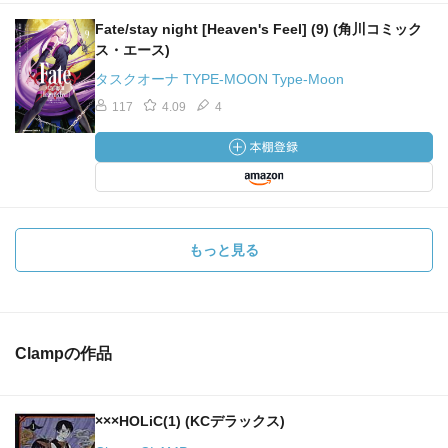
Fate/stay night [Heaven's Feel] (9) (角川コミック
ス・エース)
タスクオーナ TYPE-MOON Type-Moon
117
4.09
4
もっと見る
Clampの作品
×××HOLiC(1) (KCデラックス)