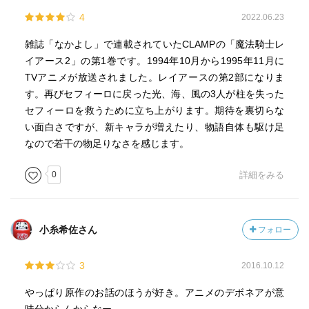
4
2022.06.23
雑誌「なかよし」で連載されていたCLAMPの「魔法騎士レ
イアース2」の第1巻です。1994年10月から1995年11月に
TVアニメが放送されました。レイアースの第2部になりま
す。再びセフィーロに戻った光、海、風の3人が柱を失った
セフィーロを救うために立ち上がります。期待を裏切らな
い面白さですが、新キャラが増えたり、物語自体も駆け足
なので若干の物足りなさを感じます。
0
詳細をみる
小糸希佐さん
フォロー
3
2016.10.12
やっぱり原作のお話のほうが好き。アニメのデボネアが意