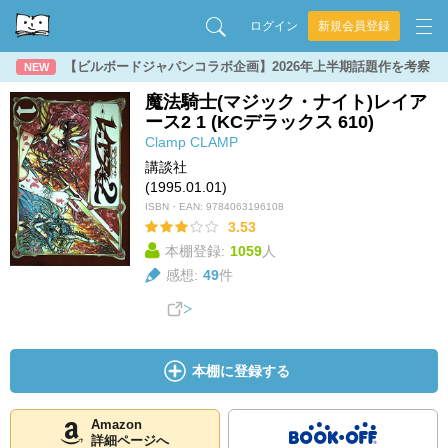
ログイン
新規会員登録
【ビルボードジャパンコラボ企画】2026年上半期話題作を考察
NEW
魔法騎士(マジック・ナイト)レイア
ース2 1 (KCデラックス 610)
Clamp
CLAMP
講談社
(1995.01.01)
ISBN・EAN:
9784063196108
3.53
本棚登録:
1059
人
感想:
49
件
本棚に登録する
Amazon
詳細ページへ