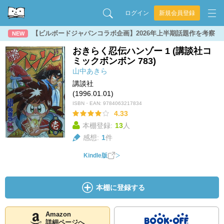
ログイン
新規会員登録
【ビルボードジャパンコラボ企画】2026年上半期話題作を考察
NEW
おきらく忍伝ハンゾー 1 (講談社コ
ミックボンボン 783)
山中あきら
講談社
(1996.01.01)
ISBN・EAN:
9784063217834
4.33
本棚登録:
13
人
感想:
1
件
Kindle版
本棚に登録する
Amazon
詳細ページへ