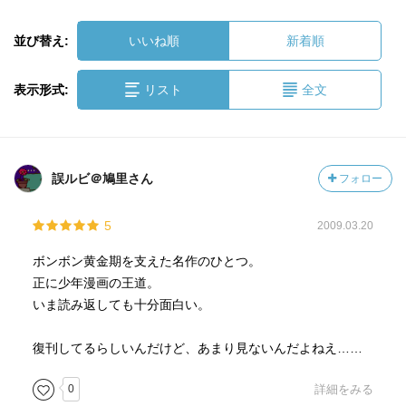
並び替え:
いいね順
新着順
表示形式:
リスト
全文
誤ルビ＠鳩里さん
フォロー
5
2009.03.20
ボンボン黄金期を支えた名作のひとつ。
正に少年漫画の王道。
いま読み返しても十分面白い。
復刊してるらしいんだけど、あまり見ないんだよねえ……
0
詳細をみる