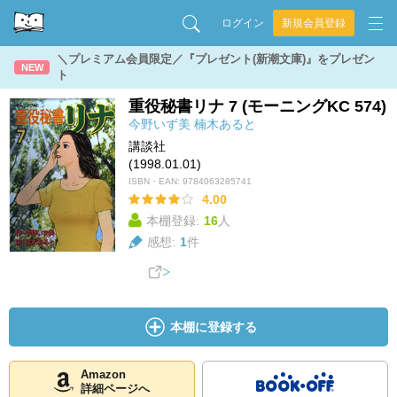
ログイン
新規会員登録
＼プレミアム会員限定／『プレゼント(新潮文庫)』をプレゼン
NEW
ト
重役秘書リナ 7 (モーニングKC 574)
今野いず美
楠木あると
講談社
(1998.01.01)
ISBN・EAN:
9784063285741
4.00
本棚登録:
16
人
感想:
1
件
本棚に登録する
Amazon
詳細ページへ