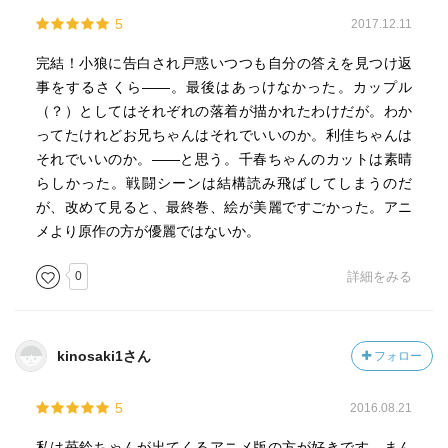
5
2017.12.11
完結！小狼に告白され戸惑いつつも自分の答えを見つけ返
事をするさくら――。最後はあっけなかった。カップル
（？）としてはそれぞれの落着が描かれたわけだが。わか
ってたけれどお兄ちゃんはそれでいいのか。利佳ちゃんは
それでいいのか。――と思う。千春ちゃんのカットは素晴
らしかった。戦闘シーンは結構読み飛ばしてしまうのだ
が、改めて見ると、最終巻、絵が美麗ですごかった。アニ
メより原作の方が優麗ではないか。
0
詳細をみる
kinosaki1さん
フォロー
5
2016.08.21
私は苺鈴ちゃんが出てくるアニメ版の方が好きです。まん