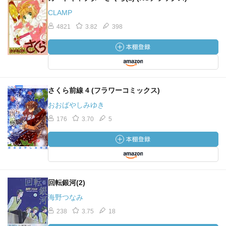
CLAMP
4821
3.82
398
さくら前線 4 (フラワーコミックス)
おおばやしみゆき
176
3.70
5
回転銀河(2)
海野つなみ
238
3.75
18