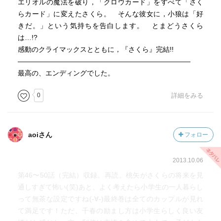
エリオルの魔法を破り，「クロウカード」をすべて「さく
らカード」に変えたさくら。 そんな彼女に，小狼は「好
きだ。」という気持ちを告白します。 とまどうさくら
は…!?
感動のクライマックスとともに，『さくら』完結!!
―――――――――――――――――――――――――
最高の、エンディングでした。
0
詳細をみる
aoiさん
フォロー
2013.10.06
第46〜50話（完結）収録。再読。桃矢がさくらの将来を見
通しすぎて怖い(笑)あと、よく考えたら小学生の一人暮らし
って無茶な設定ですね(-∀-)最終巻は全てのカップルが見れ
て満足です！ただ、千春の励まし方は小学生らしく良い友