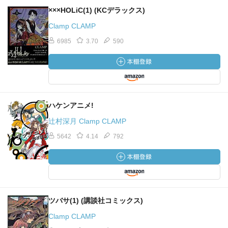
×××HOLiC(1) (KCデラックス)
Clamp CLAMP
6985
3.70
590
ハケンアニメ!
辻村深月 Clamp CLAMP
5642
4.14
792
ツバサ(1) (講談社コミックス)
Clamp CLAMP