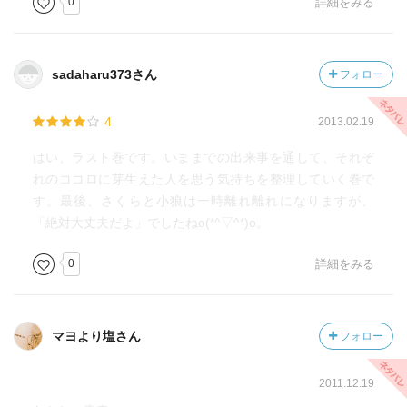
0
詳細をみる
それに気づく きっかけだけです」（同74頁）という言葉に
は感心したわ～。
もう答えが出ている悩みって、わりと多いかも。あとは誰
sadaharu373さん
フォロー
かに背中を押してほしいだけ…、みたいな。やっぱ知世ち
ゃんはスゴイd(>_・ ) +
4
2013.02.19
こと恋愛パートに関しては、教師と生徒が付き合ってると
はい、ラスト巻です。いままでの出来事を通して、それぞ
いうパターンの多さにツッコミどころ満載だった…。小学
れのココロに芽生えた人を思う気持ちを整理していく巻で
生までは憧れで済むけど、さすがに大人が読むとそういう
す。最後、さくらと小狼は一時離れ離れになりますが、
見方はできんなァ┐(´～｀ι)┌
「絶対大丈夫だよ」でしたねo(*^▽^*)o。
でも読み終えたら、いろんな〝好き〟の形があるんだなあ
～と改めて気付かされた気がしたv
0
詳細をみる
マヨより塩さん
フォロー
2011.12.19