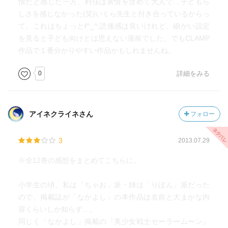
情だと感じた一方、利佳は表情を含めて大人で…子どもら
しさを感じなかった(笑)いくら先生と付き合っているからっ
て、これはちょっとf^_^;読後感は良いけれど、細かい設定
を見ると子ども向けとは思えない漫画でした。でもCLAMP
作品で１番分かりやすい作品かもしれませんね。
0
詳細をみる
アイネクライネさん
フォロー
3
2013.07.29
※全12巻の感想をまとめてこちらに。
小学生の頃、私は「ちゃお」派・姉は「りぼん」派だった
ので、掲載誌が「なかよし」の本作品は名前と大まかな内
容くらいしか知らず…。
同じく「なかよし」掲載の『美少女戦士セーラームーン』