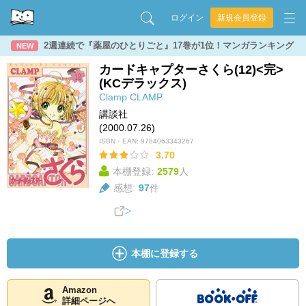
ログイン
新規会員登録
2週連続で『薬屋のひとりごと』17巻が1位！マンガランキング
NEW
カードキャプターさくら(12)<完>
(KCデラックス)
Clamp
CLAMP
講談社
(2000.07.26)
ISBN・EAN:
9784063343267
3.70
本棚登録:
2579
人
感想:
97
件
本棚に登録する
Amazon
詳細ページへ