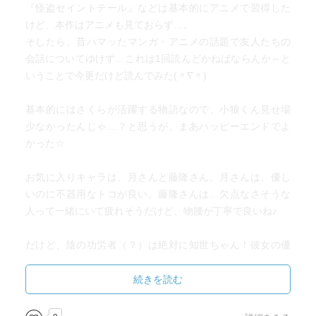
『怪盗セイントテール』などは基本的にアニメで習得した
けど、本作はアニメも見ておらず…。
そしたら、昔ハマッたマンガ・アニメの話題で友人たちの
会話についてゆけず…これは1回読んどかねばならんか～と
いうことで今更だけど読んでみた(〃∇〃) ゞ
基本的にはさくらが活躍する物語なので、小狼くん見せ場
少なかったんじゃ…？と思うが、まあハッピーエンドでよ
かった☆
お気に入りキャラは、月さんと藤隆さん。月さんは、優し
いのに不器用なトコが良い。藤隆さんは…欠点なさそうな
人って一緒にいて疲れそうだけど、物腰が丁寧で良いね♪
だけど、陰の功労者（？）は絶対に知世ちゃん！彼女の優
しさと鋭い洞察力に救われた人は作中に結構いたと思う。
最終巻で知世ちゃんが言った、「人が いちばん わからない
続きを読む
のは 自分のことですわ とくに『心』のことは」（12巻72
頁）と「答えは もう さくらちゃんの中にありますわ あとは