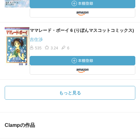
ママレード・ボーイ 6 (りぼんマスコットコミックス)
吉住渉
535
3.24
6
もっと見る
Clampの作品