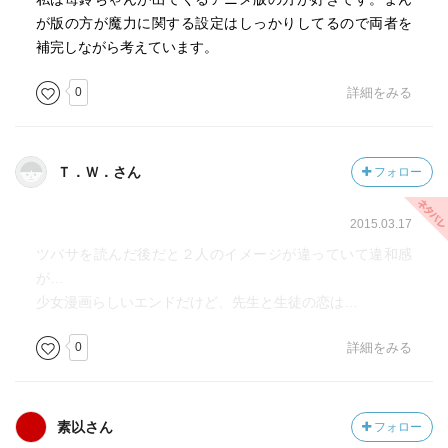
が版の方が魔力に関する設定はしっかりしてるので両者を
補完しながら考えています。
0
詳細をみる
Ｔ．Ｗ．さん
フォロー
2015.03.17
ツバサを読んだ後だと２人のイメージが違っていて違和感
が…
少女漫画らしいエンドだけど、先生と生徒の恋は…
0
詳細をみる
素以さん
フォロー