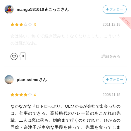
manga531010★こっこさん
フォロー
3
2011.12.19
女は怖い。怖くて続き読みたくなくなりました。こういう
のは嫌だなあ。
0
詳細をみる
pianissimoさん
フォロー
4
2008.11.15
なかなかなドロドロっぷり。OLひかるが会社で出会ったの
は、仕事のできる、高校時代のバレー部のあこがれの先
輩。二人は恋に落ち、婚約まで行くのだけれど、ひかるの
同僚・奈津子が卑劣な手段を使って、先輩を奪ってしま