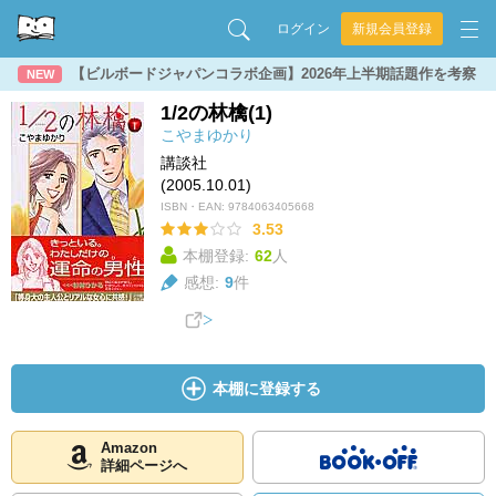
ログイン
新規会員登録
【ビルボードジャパンコラボ企画】2026年上半期話題作を考察
NEW
1/2の林檎(1)
こやまゆかり
講談社
(2005.10.01)
ISBN・EAN:
9784063405668
3.53
本棚登録:
62
人
感想:
9
件
本棚に登録する
Amazon
詳細ページへ