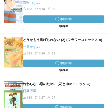
海野つなみ
880
3.96
58
どうせもう逃げられない (2) (フラワーコミックス α)
一井かずみ
339
3.86
12
終わらない恋のために (花とゆめコミックス)
日高万里
686
3.27
27