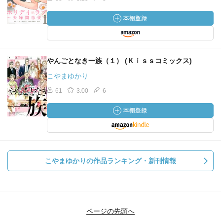
やんごとなき一族（１） (Ｋｉｓｓコミックス)
こやまゆかり
61
3.00
6
こやまゆかりの作品ランキング・新刊情報
ページの先頭へ