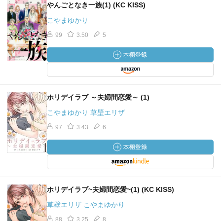
やんごとなき一族(1) (KC KISS)
こやまゆかり
99
3.50
5
ホリデイラブ ～夫婦間恋愛～ (1)
こやまゆかり 草壁エリザ
97
3.43
6
ホリデイラブ~夫婦間恋愛~(1) (KC KISS)
草壁エリザ こやまゆかり
88
3.25
8