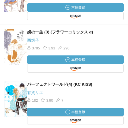
娚の一生 (3) (フラワーコミックス α)
西炯子
3705
3.93
290
パーフェクトワールド(4) (KC KISS)
有賀リエ
182
3.90
7