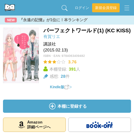
ログイン
新規会員登録
『永遠の記憶』が1位に！本ランキング
NEW
パーフェクトワールド(1) (KC KISS)
有賀リエ
講談社
(2015.02.13)
ISBN・EAN:
9784063409482
3.76
本棚登録:
391
人
感想:
28
件
Kindle版
本棚に登録する
Amazon
詳細ページへ