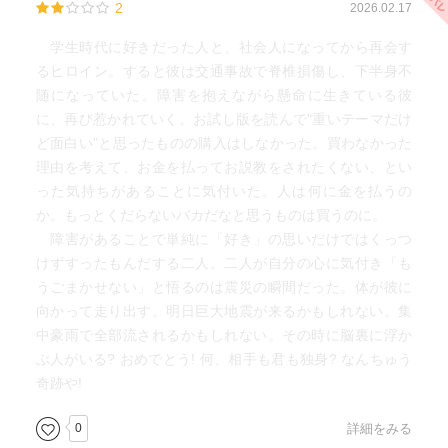
2
2026.02.17
学生時代に好きだった人と、社会人になってから再会す
るヒロイン。すると彼は交通事故で脊椎損傷し、下半身不
随になっていた。障害を抱えながら懸命に生きている彼
に、再び惹かれていく。お試し版を読んで"重いテーマだけ
ど面白い"と思ったものの購入はしなかった。買わなかった
理由を考えて、お金を払ってお説教をされたくない、とい
った気持ちがあることに気付いた。人は何に金を払うの
か。もっとくだらないバカだなと思うものは買うのに。
障害があることで単純に「好き」の思いだけではくっつ
けずすったもんだする二人。二人が自分の心に気付き「も
うごまかせない」と悟るのは震災の瞬間だった。体が彼に
向かって走り出す。明日巨大地震が来るかもしれない。集
中豪雨で全部流されるかもしれない。その時に脳裏に浮か
ぶ人がいる? おめでとう! 何、相手も君も独身? なんちゅう
奇跡や!
0
詳細をみる