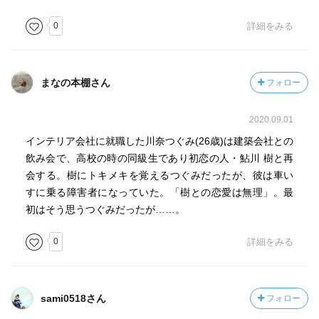
0
詳細をみる
まなの本棚さん
フォロー
2020.09.01
インテリア会社に就職した川奈つぐみ(26歳)は建築会社との
飲み会で、高校の時の同級生であり初恋の人・鮎川 樹と再
会する。樹にトキメキを覚えるつぐみだったが、彼は車い
すに乗る障害者になっていた。「樹との恋愛は無理」。最
初はそう思うつぐみだったが……。
0
詳細をみる
sami0518さん
フォロー