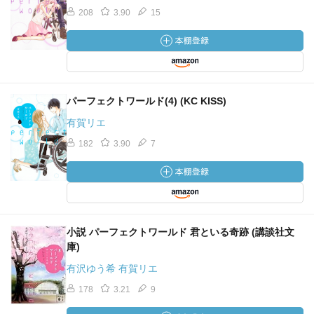
208
3.90
15
パーフェクトワールド(4) (KC KISS)
有賀リエ
182
3.90
7
小説 パーフェクトワールド 君といる奇跡 (講談社文
庫)
有沢ゆう希 有賀リエ
178
3.21
9