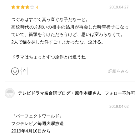
4
2019.04.27
つぐみはすごく真っ直ぐな子だなーと。
高校時代の片想いの相手の鮎川が再会した時車椅子になっ
ていて、衝撃をうけただろうけど、思いは変わらなくて。
2人で猫を探した件すごくよかったな。泣ける。
ドラマはちょっとずつ原作とは違うね
0
詳細をみる
テレビドラマ名台詞ブログ・原作本棚さん
フォロー不許可
2019.04.02
『パーフェクトワールド』
フジテレビ／毎週火曜放送
2019年4月16日から