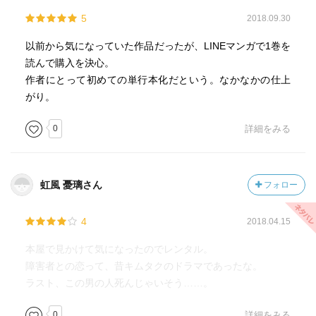
5
2018.09.30
以前から気になっていた作品だったが、LINEマンガで1巻を
読んで購入を決心。
作者にとって初めての単行本化だという。なかなかの仕上
がり。
0
詳細をみる
虹風 憂璃さん
フォロー
4
2018.04.15
本屋で見かけて気になったのでレンタル。
障害者との恋って、昔キムタクのドラマであったな。
ラスト、この男の人死んじゃいそう……。
0
詳細をみる