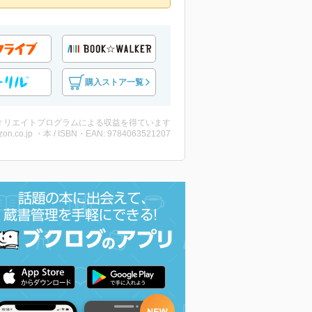
購入ストア一覧
ィリエイトプログラムによる収益を得ています
on.co.jp ・本 / ISBN・EAN: 9784063521207