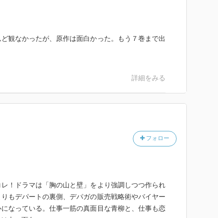
んど観なかったが、原作は面白かった。もう７巻まで出
。
詳細をみる
フォロー
コレ！ドラマは「胸の山と壁」をより強調しつつ作られ
よりもデパートの裏側、デパガの販売戦略術やバイヤー
心になっている。仕事一筋の真面目な青柳と、仕事も恋