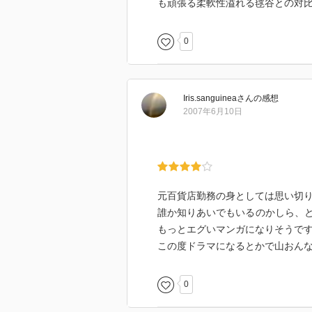
も頑張る柔軟性溢れる毬谷との対
0
Iris.sanguinea
さん
の感想
2007年6月10日
元百貨店勤務の身としては思い切
誰か知りあいでもいるのかしら、
もっとエグいマンガになりそうで
この度ドラマになるとかで山おんな
0