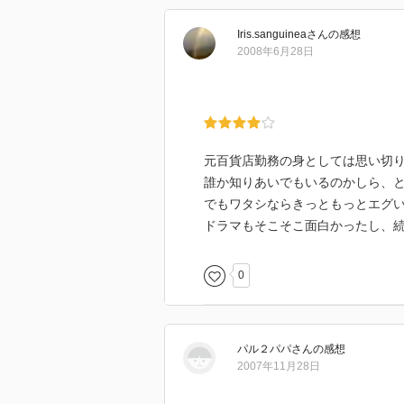
Iris.sanguinea
さん
の感想
2008年6月28日
元百貨店勤務の身としては思い切
誰か知りあいでもいるのかしら、
でもワタシならきっともっとエグ
ドラマもそこそこ面白かったし、
0
パル２パパ
さん
の感想
2007年11月28日