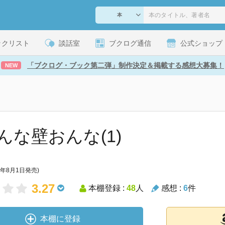
ックリスト
談話室
ブクログ通信
公式ショップ
「ブクログ・ブック第二弾」制作決定＆掲載する感想大募集！
NEW
んな壁おんな(1)
5年8月1日発売)
3.27
本棚登録 :
48
人
感想 :
6
件
本棚に登録