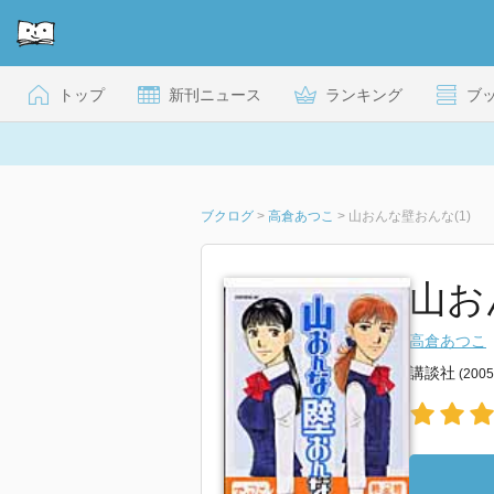
トップ
新刊ニュース
ランキング
ブ
ブクログ
>
高倉あつこ
>
山おんな壁おんな(1)
山お
高倉あつこ
講談社
(200