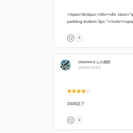
</span>&rdquo;</div><div class="q
padding-bottom:3px;"><nobr><sp
0
chiemimi
さん
の感想
2009年2月8日
2008読了
0