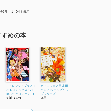
全6件中 1 - 6件を表示
すすめの本
K
ストレンジ・プラス 1
ガイコツ書店員 本田
0 (IDコミックス・ZE
さん 2 (ジーンピクシ
RO-SUMコミックス)
ブシリーズ)
美川べるの
本田