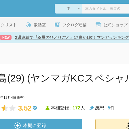
ックリスト
談話室
ブクログ通信
公式ショップ
2週連続で『薬屋のひとりごと』17巻が1位！マンガランキング
NEW
島(29) (ヤンマガKCスペシャ
9年12月4日発売)
3.52
本棚登録 :
172
人
感想 :
5
件
本棚に登録