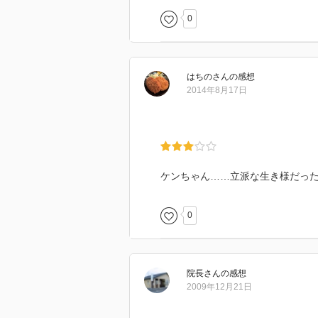
0
---
雅：
はちの
さん
の感想
吸血鬼の大ボス。
2014年8月17日
人間相手でも約束は守る。
本人の器はデカいが部下が軒並み
まぁでも、今回は意外とケンちゃ
したりする。
カッコ悪い。
ケンちゃん……立派な生き様だっ
ケンちゃん。
0
明の幼馴染でユキの彼氏。
斉藤 ケン：
ケンちゃんのこと。
院長
さん
の感想
５月１２日死亡。
2009年12月21日
享年２０歳。