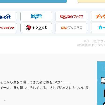
本ページはアフ
Amazon.co.jp ・マンガ
そこから生きて還ってきた者は誰もいない───。
で一人、身を隠し生活している。そして明本人にもついに魔
──。