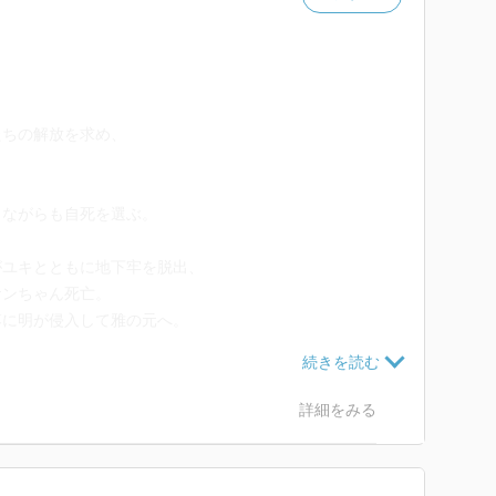
たちの解放を求め、
しながらも自死を選ぶ。
がユキとともに地下牢を脱出、
ケンちゃん死亡。
落に明が侵入して雅の元へ。
て内臓が破裂したのに・・・ケンちゃんは内臓が強いん
詳細をみる
ゃんが庇わなかったら死んでただろう。
は、そこまで読んでたんだろうか？
後にユキの縄をほどいて裸に剥いて縛りなおしたんだろ