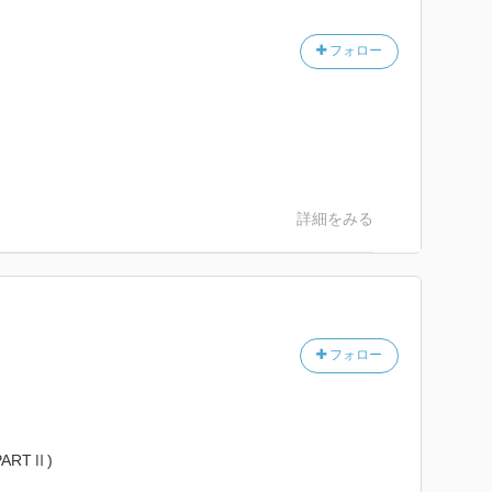
フォロー
？
バくないか？
げれば捕まらなかったように見えてしまう。
て吸血衝動に敗けるのかと思ったよ。
血衝動を促すとか、雅、手を出してんじゃん。
詳細をみる
くコピペっぽい。
けど、絵は同じ。
ってるけど、ユキは肩に怪我してるのに、あんなに血を
んじゃ・・・。
フォロー
るんだけどね！
れで要塞寺に来てしまっただけなのに、明は注射器持っ
RTⅡ)
？