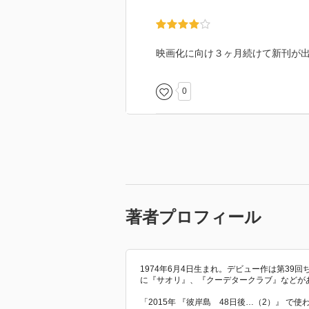
実の父親は既におらず（他界した
父親は魚屋の息子なんだけど、い
う？
いまの父親の店だとすると連れ子
映画化に向け３ヶ月続けて新刊が出
ことなさそうなんだけど。
0
護衛隊長：
明に１０人の部下を仕向けるもア
護衛隊：
雅の護衛隊。
瞬殺される。
著者プロフィール
権蔵：
護衛隊のひとり。
護衛隊長が鬼使いの邪鬼なのかと
たぶん石田のことだと思う。
1974年6月4日生まれ。デビュー作は第3
に『サオリ』、『クーデタークラブ』などが
瞬殺される。
「2015年 『彼岸島 48日後…（2）』 