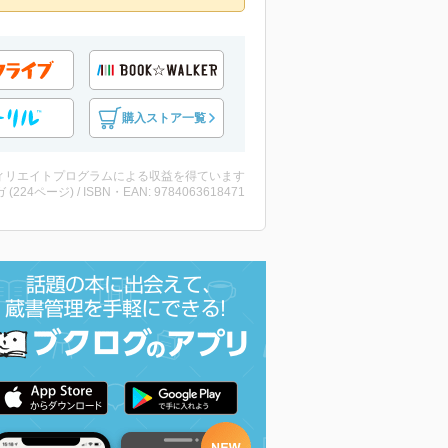
購入ストア一覧
ィリエイトプログラムによる収益を得ています
 (224ページ) / ISBN・EAN: 9784063618471