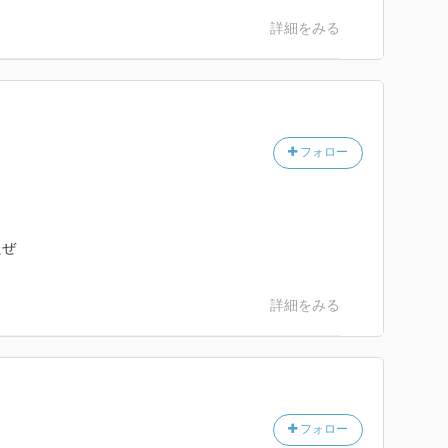
詳細をみる
フォロー
バカばかり。
んが頑張ったりして思い通りにいかなかったから取り乱
たぜ
詳細をみる
フォロー