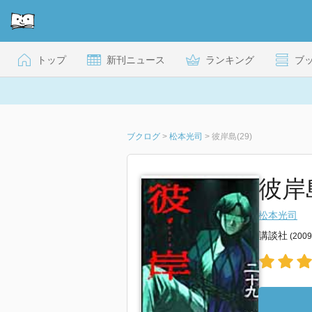
トップ
新刊ニュース
ランキング
ブ
ブクログ
>
松本光司
>
彼岸島(29)
彼岸
松本光司
講談社
(200