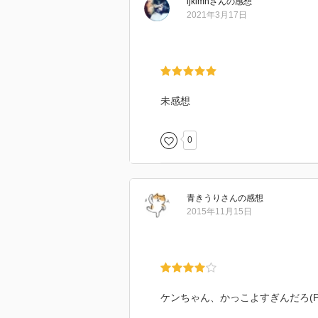
ijklmn
さん
の感想
うか？
2021年3月17日
食塩水って生理食塩水のことかな
人間でも迂闊に直接注射するとヤ
意外と牢屋が大きいから、奥に逃
未感想
てっきりユキの月のモノが始まっ
ユキに怪我させてケンちゃんの吸
0
しかも深く切りすぎ。
プシュードボドボのシーンが珍し
擬音は描き直されているみたいだ
青きうり
さん
の感想
壁登ってるときにケンちゃんが庇
2015年11月15日
浴びせたらユキまで感染しちゃう
まぁ、何故か肩の傷、なくなって
樹海へケンちゃん探しに行った流
てきてるのか。
ケンちゃん、かっこよすぎんだろ(PA
荷物になるのに用意が良すぎない