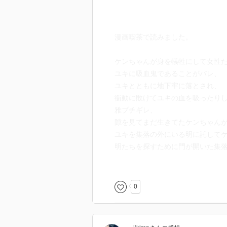
漫画喫茶で読みました。
ケンちゃんが身を犠牲にして女性
ユキに吸血鬼であることがバレ、
ユキとともに地下牢に落とされ、
衝動に敗けてユキの血を吸ったり
雅ブチギレ、
隙を見てまだ生きてたケンちゃん
ユキを集落の外にいる明に託して
明たちを探すために門が開いた集
篤はあの高さから明を庇って落ち
だろうか。
0
ユキは両腕縛られてるし、ケンち
女の子たちを逃がすと約束した雅
てか、わざわざ地下牢に落とした