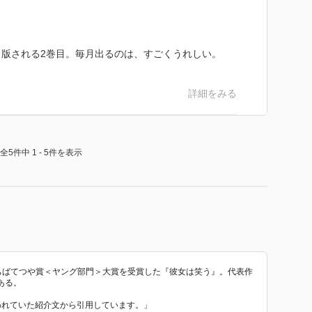
のかは不明）母親が結婚と離婚を繰り返してるらしい。
まの父親の店なのか、母親の店なのかどっちなんだろ
に継がせる気満々な父親なワケで、居場所がないなんて
版される2巻目。毎月出るのは、すごくうれしい。
詳細をみる
ッサリ全滅して明を雅の元に案内する羽目に。
全5件中 1 - 5件を表示
思ったけど、単にデカいだけの吸血鬼なのかな。
9回ちばてつや賞＜ヤング部門＞大賞を受賞した『彼女は笑う』。代表作
ある。
で使われていた紹介文から引用しています。」