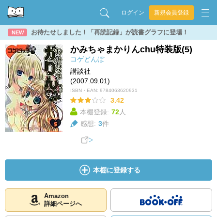
ログイン
新規会員登録
お待たせしました！「再読記録」が読書グラフに登場！
NEW
かみちゃまかりんchu特装版(5)
コゲどんぼ
講談社
(2007.09.01)
ISBN・EAN:
9784063620931
3.42
本棚登録:
72
人
感想:
3
件
本棚に登録する
Amazon
詳細ページへ