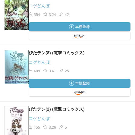
コゲどんぼ
554
3.24
42
ぴたテン(8) (電撃コミックス)
コゲどんぼ
489
3.41
25
ぴたテン(2) (電撃コミックス)
コゲどんぼ
455
3.26
5