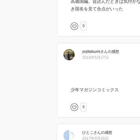
高麗国編。昔読んだときは気付か
き国名を見て合点がいった
0
yojitatsumi
さん
の感想
2018年5月27日
少年マガジンコミックス
0
ひとこ
さん
の感想
2017年9月28日