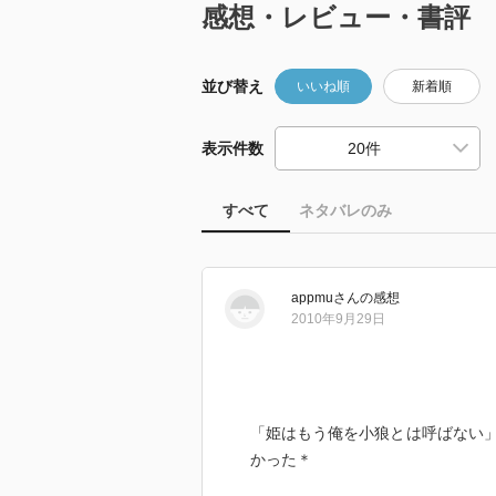
感想・レビュー・書評
並び替え
いいね順
新着順
表示件数
すべて
ネタバレのみ
appmu
さん
の感想
2010年9月29日
「姫はもう俺を小狼とは呼ばない
かった＊