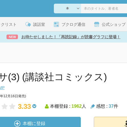
ックリスト
談話室
ブクログ通信
公式ショップ
お待たせしました！「再読記録」が読書グラフに登場！
NEW
サ(3) (講談社コミックス)
MP
3年12月16日発売)
3.33
本棚登録 :
1962
人
感想 :
37
件
本棚に登録