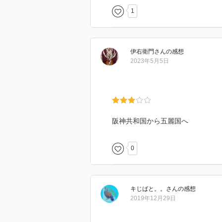
1
伊右衛門
さん
の感想
2023年5月5日
阪神共和国から五麗国へ
0
キじばと。。
さん
の感想
2019年12月29日