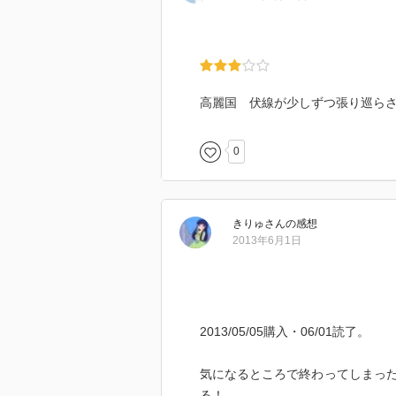
高麗国 伏線が少しずつ張り巡ら
0
きりゅ
さん
の感想
2013年6月1日
2013/05/05購入・06/01読了。
気になるところで終わってしまっ
る！