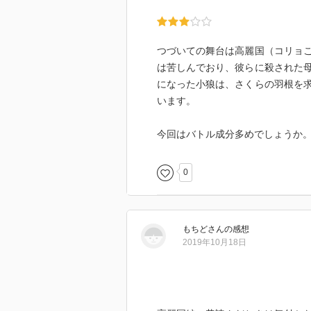
つづいての舞台は高麗国（コリョ
は苦しんでおり、彼らに殺された
になった小狼は、さくらの羽根を
います。
今回はバトル成分多めでしょうか
0
もちど
さん
の感想
2019年10月18日