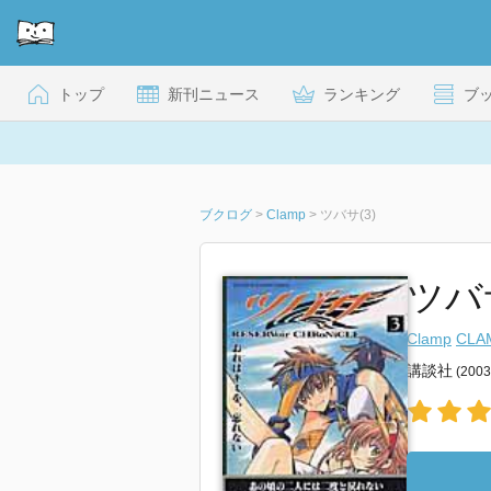
トップ
新刊ニュース
ランキング
ブ
ブクログ
>
Clamp
>
ツバサ(3)
ツバ
Clamp
CLA
講談社
(200