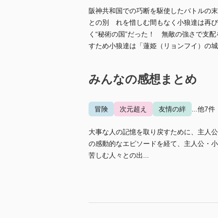
阪神共和国での巧断を駆使したバトルの末
との別 れを惜しむ間もなく小狼達は再び
く“秘術の国”だった！ 無敵の強さで支
すため小狼達は「蓮姫（リョンフイ）の城
みんなの感想まとめ
冒険
次元超え
友情の絆
...他7件
大事な人の記憶を取り戻すために、主人公
の感動的なエピソードを経て、主人公・小
苦しむ人々との出...