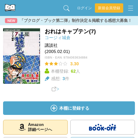
ログイン
新規会員登録
「ブクログ・ブック第二弾」制作決定＆掲載する感想大募集！
NEW
おれはキャプテン(7)
コージィ城倉
講談社
(2005.02.01)
ISBN・EAN:
9784063634884
3.30
本棚登録:
62
人
感想:
3
件
本棚に登録する
Amazon
詳細ページへ