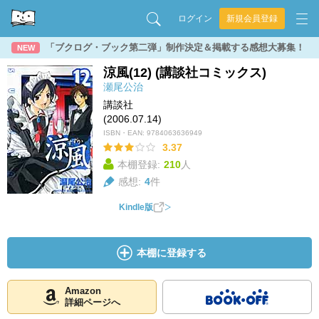
ログイン
新規会員登録
「ブクログ・ブック第二弾」制作決定＆掲載する感想大募集！
NEW
涼風(12) (講談社コミックス)
瀬尾公治
講談社
(2006.07.14)
ISBN・EAN:
9784063636949
3.37
本棚登録:
210
人
感想:
4
件
Kindle版
本棚に登録する
Amazon
詳細ページへ