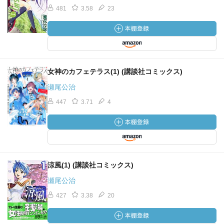
481
3.58
23
女神のカフェテラス(1) (講談社コミックス)
瀬尾公治
447
3.71
4
涼風(1) (講談社コミックス)
瀬尾公治
427
3.38
20