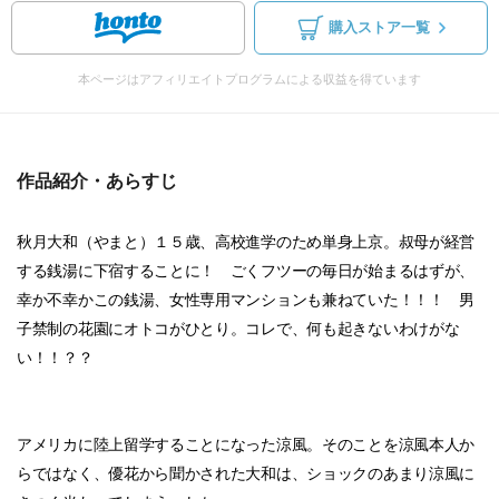
購入ストア一覧
本ページはアフィリエイトプログラムによる収益を得ています
作品紹介・あらすじ
秋月大和（やまと）１５歳、高校進学のため単身上京。叔母が経営
する銭湯に下宿することに！ ごくフツーの毎日が始まるはずが、
幸か不幸かこの銭湯、女性専用マンションも兼ねていた！！！ 男
子禁制の花園にオトコがひとり。コレで、何も起きないわけがな
い！！？？
アメリカに陸上留学することになった涼風。そのことを涼風本人か
らではなく、優花から聞かされた大和は、ショックのあまり涼風に