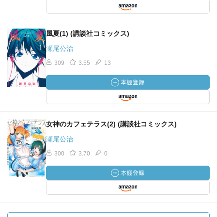
風夏(1) (講談社コミックス)
瀬尾公治
309
3.55
13
女神のカフェテラス(2) (講談社コミックス)
瀬尾公治
300
3.70
0