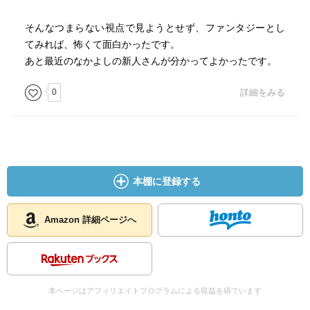
そんなつまらない視点で見ようとせず、ファンタジーとし
てみれば、怖くて面白かったです。
あと最近のなかよしの新人さんが分かってよかったです。
0
詳細をみる
本棚に登録する
Amazon 詳細ページへ
本ページはアフィリエイトプログラムによる収益を得ています