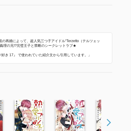
再婚によって、超人気三つ子アイドル“Terzetto（テルツェッ
義理の兄!?完璧王子と禁断のシークレットラブ★
ミが好き 17』 で使われていた紹介文から引用しています。」