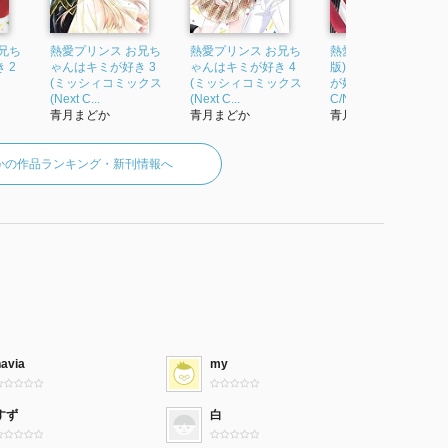
兄ち
熱愛プリンス お兄ち
熱愛プリンス お兄ち
熱愛プリンス(宙出版
 2
ゃんはキミが好き 3
ゃんはキミが好き 4
版) お兄ちゃんはキミ
(ミッシィコミックス
(ミッシィコミックス
が好き (5) (ミッシィ
(Next C...
(Next C...
C/Ne...
青月まどか
青月まどか
青月まどか
かの作品ランキング・新刊情報へ
navia
my
すず
白