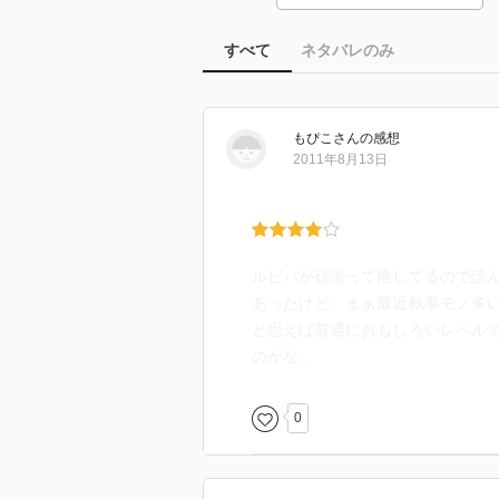
すべて
ネタバレのみ
もぴこ
さん
の感想
2011年8月13日
ルビパが頑張って推してるので読
あったけど、まぁ最近執事モノ多
と思えば普通におもしろいレベル
のかな…
0