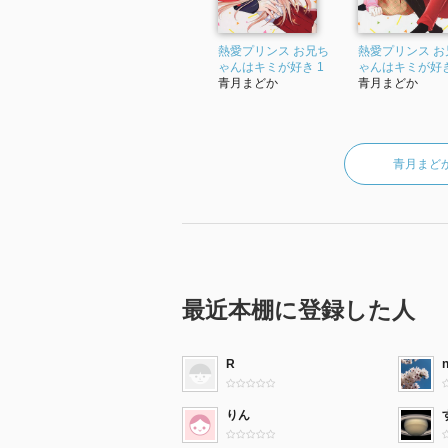
熱愛プリンス お兄ち
熱愛プリンス お
ゃんはキミが好き 1
ゃんはキミが好き
青月まどか
青月まどか
青月まど
最近本棚に登録した人
R
りん