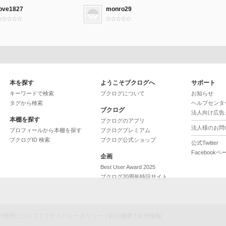
love1827
monro29
本を探す
ようこそブクログへ
サポート
キーワードで検索
ブクログについて
お知らせ
タグから検索
ヘルプセンタ
ブクログ
法人向け広告
本棚を探す
ブクログのアプリ
法人様のお問
プロフィールから本棚を探す
ブクログプレミアム
ブクログID 検索
ブクログ公式ショップ
公式Twitter
Facebookペ
企画
Best User Award 2025
ブクログ20周年特設サイト
ieの使用について
|
プライバシーポリシー
|
会社概要
|
採用情報