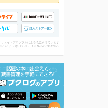
購入ストア一覧
ィリエイトプログラムによる収益を得ています
on.co.jp ・本 / ISBN・EAN: 9784063642995