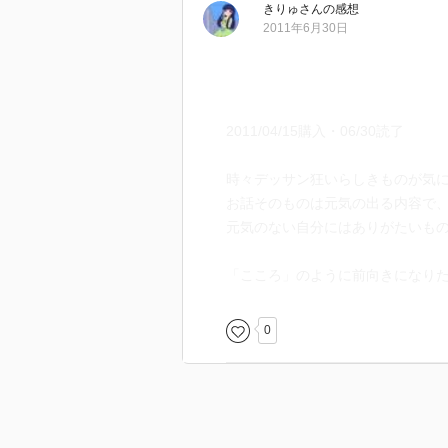
きりゅ
さん
の感想
2011年6月30日
2011/04/15購入・06/30読了
時々デッサン狂いらしきものが気
お話そのものは元気の出る内容で
元気のない自分にはありがたいも
「こころ」のように前向きになり
0