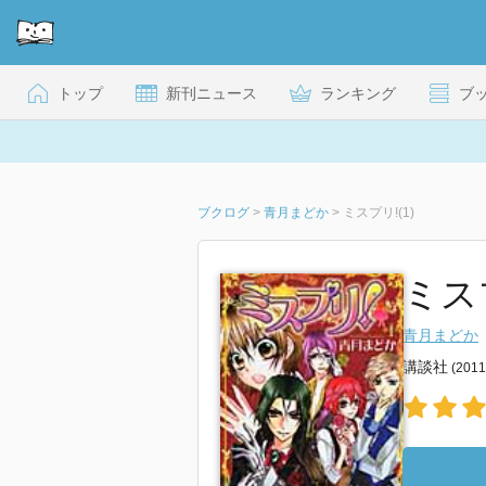
トップ
新刊ニュース
ランキング
ブ
ブクログ
>
青月まどか
>
ミスプリ!(1)
ミスプ
青月まどか
講談社
(201