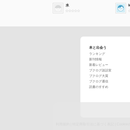
水
本と出会う
ランキング
新刊情報
新着レビュー
ブクログ談話室
ブクログ大賞
ブクログ通信
読書のすすめ
利用規約
|
特定商取引法に基づく表記
|
Cook