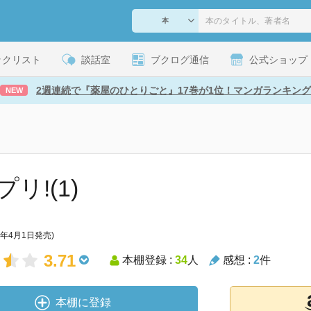
ックリスト
談話室
ブクログ通信
公式ショップ
2週連続で『薬屋のひとりごと』17巻が1位！マンガランキング
NEW
リ!(1)
1年4月1日発売)
3.71
本棚登録 :
34
人
感想 :
2
件
本棚に登録